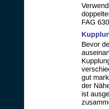
Verwende
doppelte
FAG 630
Kupplu
Bevor de
auseina
Kupplung
verschie
gut mark
der Näh
ist ausg
zusamme