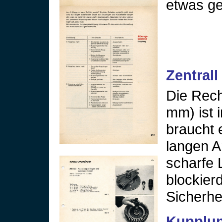
etwas ge
Zentral
Die Rec
mm) ist i
braucht 
langen A
scharfe 
blockier
Sicherhe
Kupplun