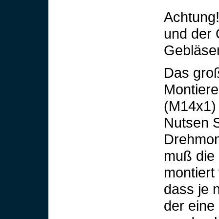
Achtung!
und der 
Gebläser
Das groß
Montiere
(M14x1) 
Nutsen 
Drehmome
muß die 
montiert
dass je 
der eine