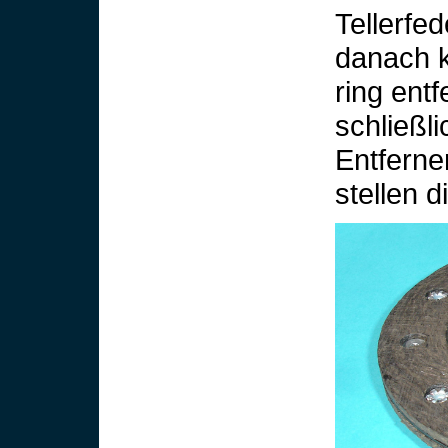
Tellerfe
danach k
ring ent
schließl
Entfernen
stellen d