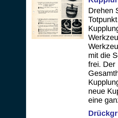
Drehen S
Totpunkt
Kupplung
Werkzeug
Werkzeug
mit die 
frei. Der
Gesamthe
Kupplung
neue Ku
eine gan
Drückg