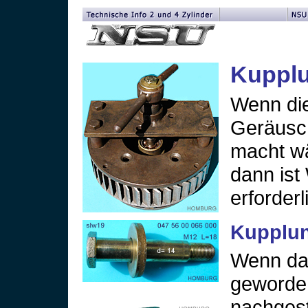
Kupplu
Wenn die
Geräusc
macht wä
dann ist
erforderl
Kupplun
Wenn da
geworden
nachgest