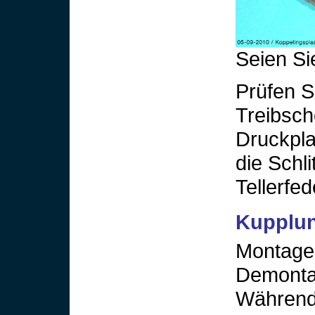
Seien Si
Prüfen S
Treibsch
Druckpla
die Schli
Tellerfed
Kupplun
Montage 
Demonta
Während 