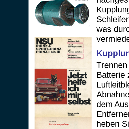
Kupplung
Schleife
was durc
vermiede
Kupplu
Trennen 
Batterie 
Luftleitb
Abnahne 
dem Auspu
Entferne
heben Si