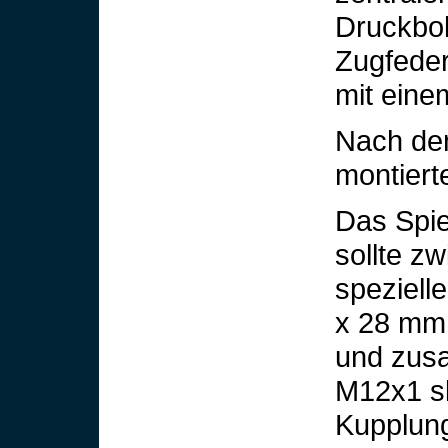
Druckbolz
Zugfeder
mit eine
Nach dem
montierte
Das Spi
sollte z
speziell
x 28 mm 
und zus
M12x1 s
Kupplung