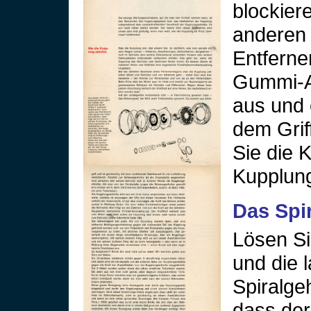
blockier
anderen 
Entferne
Gummi-Ab
aus und 
dem Griff
Sie die K
Kupplung
Das Spi
Lösen Si
und die 
Spiralge
dass de