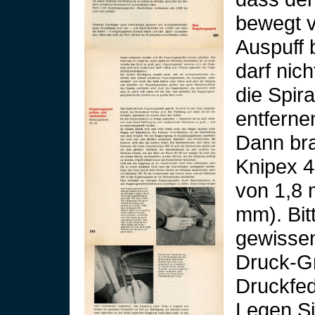
bewegt v
Auspuff b
darf nic
die Spir
entferne
Dann bra
Knipex 4
von 1,8 
mm). Bit
gewissen
Druck-Gr
Druckfed
Legen Si