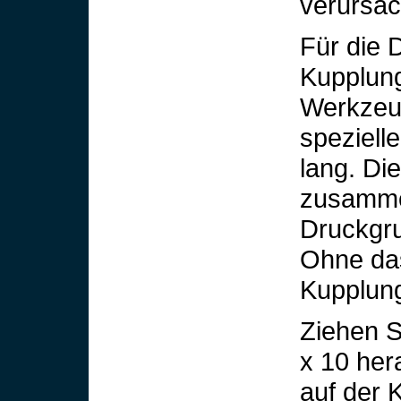
verursac
Für die
Kupplun
Werkzeug
speziel
lang. Di
zusamme
Druckgr
Ohne da
Kupplung
Ziehen S
x 10 her
auf der 