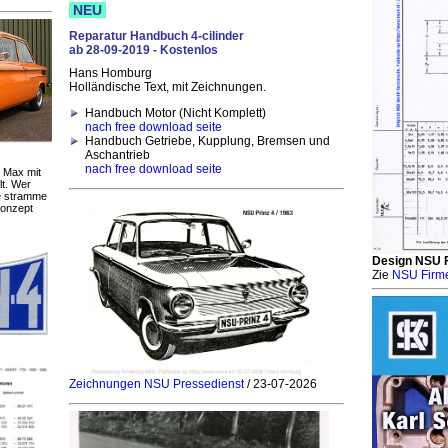
NEU
Reparatur Handbuch 4-cilinder
ab 28-09-2019 - Kostenlos
Hans Homburg
Holländische Text, mit Zeichnungen.
Handbuch Motor (Nicht Komplett)
nach free download seite
Handbuch Getriebe, Kupplung, Bremsen und
Aschantrieb
nach free download seite
 Max mit
lt. Wer
ie stramme
Konzept
Design NSU 
Zie
NSU Firm
Zeichnungen NSU Pressedienst
/ 23-07-2026