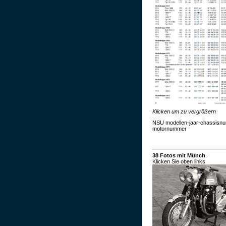
Klicken um zu vergrößern
NSU modellen-jaar-chassisn
motornummer
38 Fotos mit Münch
.
Klicken Sie oben links