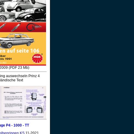
2009 (PDF 23 Mb)
ing auswechseln Prinz 4
ländische Text
e P4 - 1000 - TT
olbenringen KS
11-2021