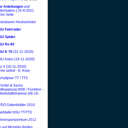
r-Anleitungen
und
nformation | 25-4-2021
che Seite
 heizbaren Heckscheibe
U Fahrräder
U Spider
SU Ro 80
SU K 70
(22-11-2020)
U Autos (19-11-2020)
z 4 (16-11-2020)
 mir selbst - D. Korp
chaltplan TT / TTS
ichtel & Sachs
tkupplung WSK / Funktion -
 Werkstatthinweise (06-10-
DO Datenblätter 2010
Farbtafel NSU TT/TTS
Rennsportzentrum 2012
p auf Michelin-Reifen