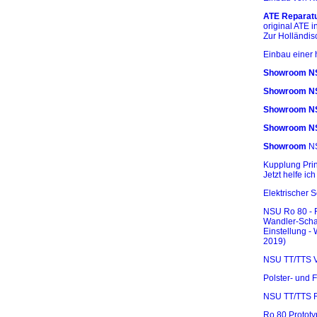
ATE Reparatu
original ATE i
Zur Holländis
Einbau einer
Showroom NS
Showroom NS
Showroom N
Showroom N
Showroom
NS
Kupplung Prin
Jetzt helfe ich
Elektrischer S
NSU Ro 80 - F
Wandler-Schal
Einstellung -
2019)
NSU TT/TTS V
Polster- und 
NSU TT/TTS 
Ro 80 Prototy