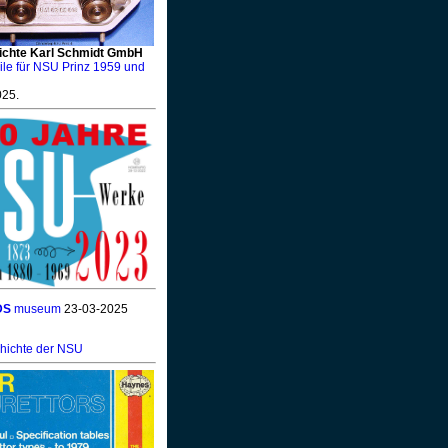
ichte Karl Schmidt GmbH
eile für NSU Prinz 1959 und
025.
DS
museum
23-03-2025
chichte der NSU