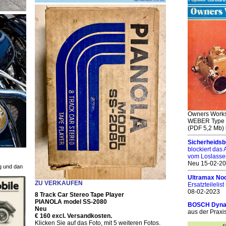
Owners Work
WEBER Type 
(PDF 5,2 Mb)
Sicherheidsb
blockiert das
vom Loslasse
Neu 15-02-2
ng und dan
Ultramax Noc
ZU VERKAUFEN
Ersatzteilelis
08-02-2023
8 Track Car Stereo Tape Player
PIANOLA model SS-2080
BOSCH Dynas
Neu
aus der Praxi
€ 160 excl. Versandkosten.
Klicken Sie auf das Foto, mit 5 weiteren Fotos.