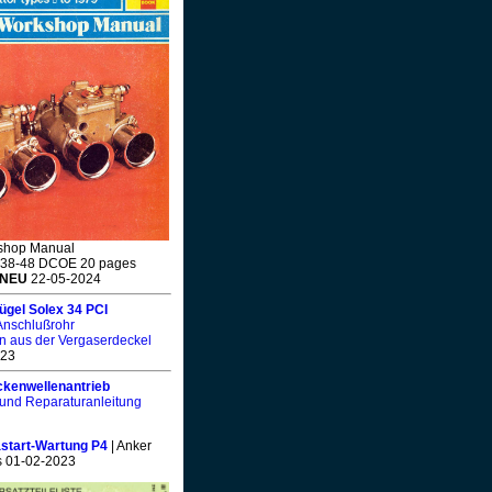
shop Manual
38-48 DCOE 20 pages
NEU
22-05-2024
ügel Solex 34 PCI
 Anschlußrohr
n aus der Vergaserdeckel
023
kenwellenantrieb
t und Reparaturanleitung
tart-Wartung P4
| Anker
s 01-02-2023