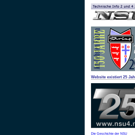
Website existiert 25 Jah
Die Geschichte der NSU