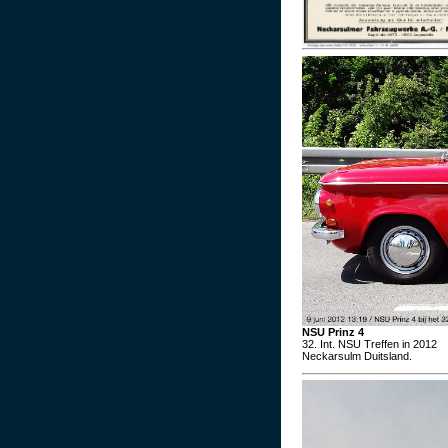
NSU Prinz 4
32. Int. NSU Treffen in 2012
Neckarsulm Duitsland.