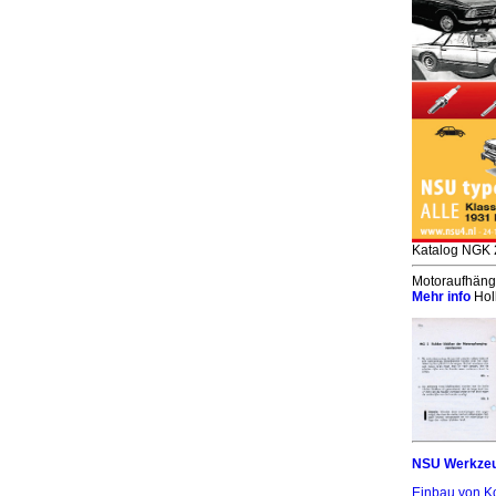
Katalog NGK 
Motoraufhäng
Mehr info
Hol
NSU Werkzeug
Einbau von K