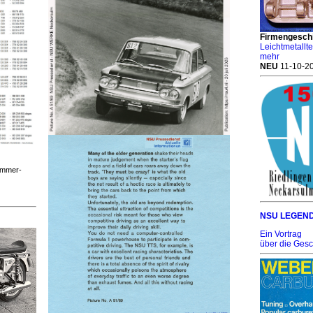
Firmengesch
Leichtmetallt
mehr
NEU
11-10-2
ummer-
NSU LEGEN
Ein Vortrag
über die Ges