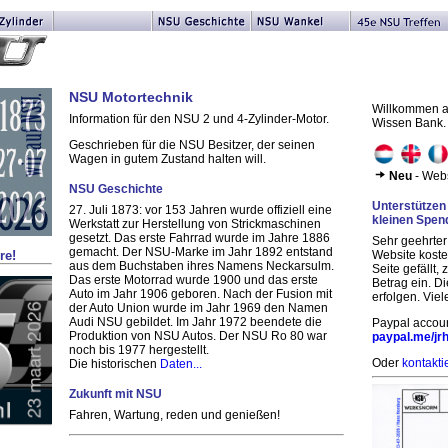
NSU Motortechnik
Willkommen au
Information für den NSU 2 und 4-Zylinder-Motor.
Wissen Bank.
Geschrieben für die NSU Besitzer, der seinen
Wagen in gutem Zustand halten will.
Neu
- Webs
NSU Geschichte
Unterstützen 
27. Juli 1873: vor 153 Jahren wurde offiziell eine
kleinen Spen
Werkstatt zur Herstellung von Strickmaschinen
gesetzt. Das erste Fahrrad wurde im Jahre 1886
Sehr geehrter 
gemacht. Der NSU-Marke im Jahr 1892 entstand
Website koste
re!
aus dem Buchstaben ihres Namens Neckarsulm.
Seite gefällt,
Das erste Motorrad wurde 1900 und das erste
Betrag ein. D
Auto im Jahr 1906 geboren. Nach der Fusion mit
erfolgen. Vie
der Auto Union wurde im Jahr 1969 den Namen
Audi NSU gebildet. Im Jahr 1972 beendete die
Paypal account
Produktion von NSU Autos. Der NSU Ro 80 war
paypal.me/j
noch bis 1977 hergestellt.
Oder
kontakti
Die historischen
Daten...
Zukunft mit NSU
Fahren, Wartung, reden und genießen!