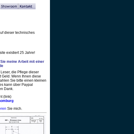
f dieser technisches
ite existiert 25 Jahre!
Sie meine Arbeit mit einer
de
Leser, die Pflege dieser
t Geld. Wenn Ihnen diese
 zahlen Sie bitte einen kleinen
ies kann über Paypal
len Dank.
 (link)
rhomburg
eren
Sie mich.