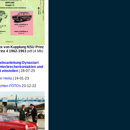
ste von Kupplung NSU Prinz
rinz 4 1962-1963
pdf (4 Mb)
bsanleitung Dynastart
Unterbrecherkontakten und
 einstellen
| 28-07-25
er Hella
| 24-01-23
ichten FOTO's
23-12-22