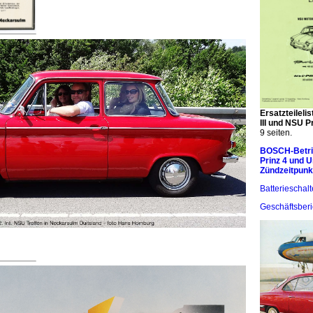
Ersatzteileli
III und NSU P
9 seiten.
BOSCH-Betrie
Prinz 4 und 
Zündzeitpunkt
Batterieschalt
Geschäftsber