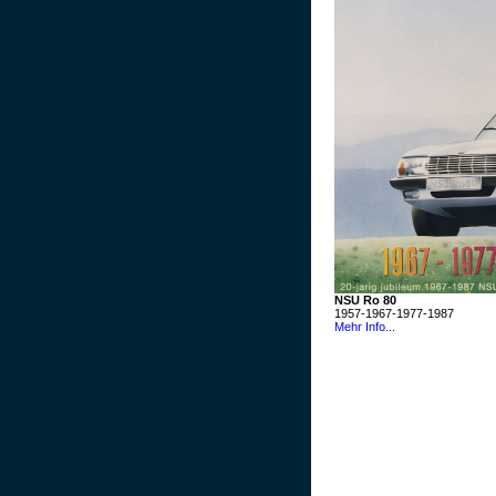
NSU Ro 80
1957-1967-1977-1987
Mehr Info...