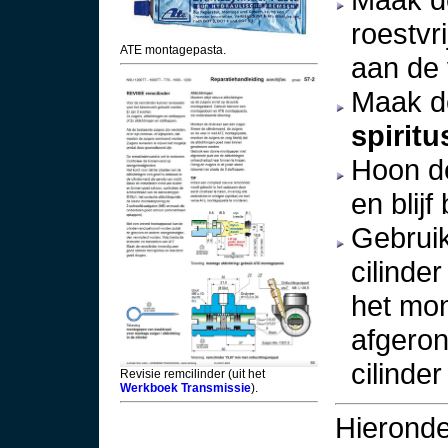
roestvr
ATE montagepasta.
aan de 
Maak d
spiritu
Hoon de
en blijf
Gebruik
cilinde
het mon
afgeron
cilinder
Revisie remcilinder (uit het
Werkboek Transmissie
).
Hieronde