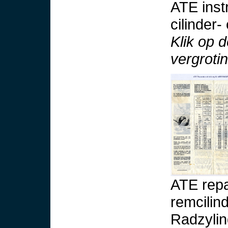
ATE inst
cilinder-
Klik op 
vergroti
ATE repa
remcilin
Radzylin