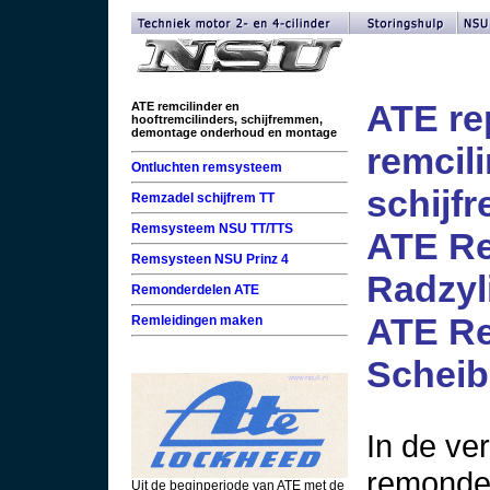
ATE re
ATE remcilinder en
hooftremcilinders, schijfremmen,
demontage onderhoud en montage
remcil
Ontluchten remsysteem
schijf
Remzadel schijfrem TT
Remsysteem NSU TT/TTS
ATE Re
Remsysteen NSU Prinz 4
Radzyl
Remonderdelen ATE
ATE Re
Remleidingen maken
Schei
In de ve
remonder
Uit de beginperiode van ATE met de