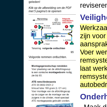
geleden!
revisere
Klik op de afbeelding om de PDF
met 5 pagina's te openen
Veiligh
Werkzaa
zijn voor
aansprak
Voer we
Volgorde remmen ontluchten.
remsyste
laat we
remsyst
autobedri
Onderh
Maak de