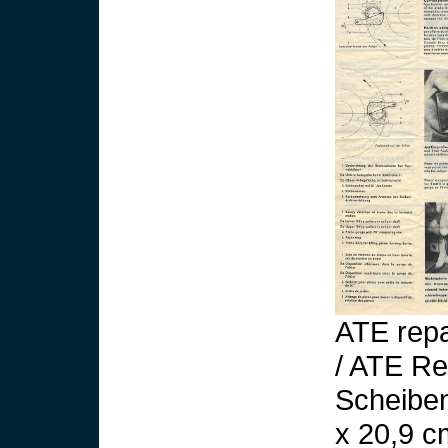
ATE repa
/ ATE Re
Scheiben
x 20,9 c