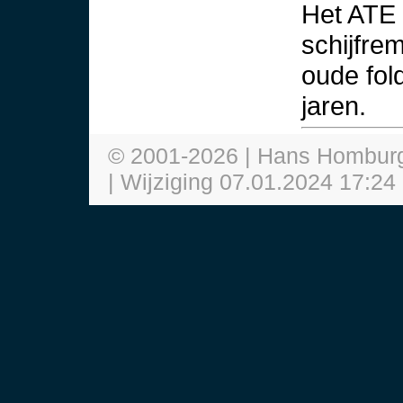
Het ATE
schijfre
oude fol
jaren.
© 2001-
2026
| Hans Hombur
| Wijziging
07.01.2024 17:24