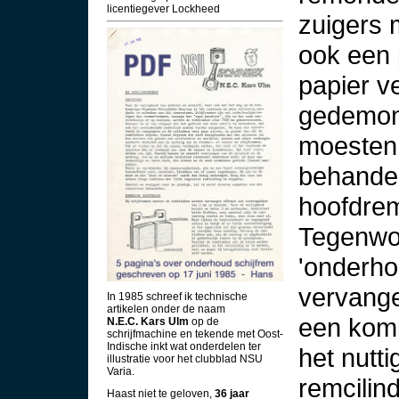
licentiegever Lockheed
zuigers 
ook een 
papier v
gedemon
moesten 
behandel
hoofdrem
Tegenwoo
'onderho
vervange
In 1985 schreef ik technische
artikelen onder de naam
een komp
N.E.C. Kars Ulm
op de
schrijfmachine en tekende met Oost-
Indische inkt wat onderdelen ter
het nutt
illustratie voor het clubblad NSU
Varia.
remcilin
Haast niet te geloven,
36 jaar