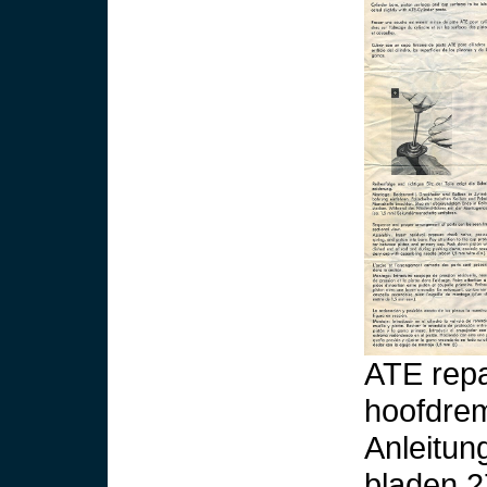
ATE repa
hoofdrem
Anleitun
bladen 2