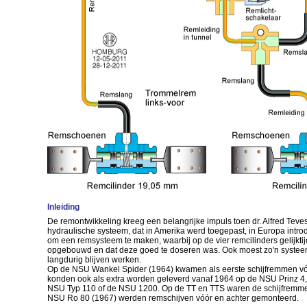
Inleiding
De remontwikkeling kreeg een belangrijke impuls toen dr. Alfred Teve
hydraulische systeem, dat in Amerika werd toegepast, in Europa intro
om een remsysteem te maken, waarbij op de vier remcilinders gelijkti
opgebouwd en dat deze goed te doseren was. Ook moest zo'n syste
langdurig blijven werken.
Op de NSU Wankel Spider (1964) kwamen als eerste schijfremmen vó
konden ook als extra worden geleverd vanaf 1964 op de NSU Prinz 4
NSU Typ 110 of de NSU 1200. Op de TT en TTS waren de schijfremme
NSU Ro 80 (1967) werden remschijven vóór en achter gemonteerd.