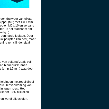
r een drukveer van elkaar
nippel (M6) met slw 7 mm.
bouten M6 x 10 en vervang
den, is het raadzaam om
odig...)
t een harde toplaag. Door
euw polijsten kan best, maar
ening remcilinder staat
 van buitenaf zoals vuil,
 van binnenuit kunnen
is (d= ± 1,5 mm) waardoor
eidingen met roest direct
erd. Ter voorkoming van
jn tegen roest. Het
n koper, 10% nikkel en
.
en wordt uitgesloten;