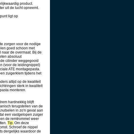
elijkwaardig product.
r uit de lucht opneemt.
punt ligt op
 te zorgen voor de nodige
delen goed schoon met
l naar de overmaat. Bij de
oeten absoluut
 de cilinder weggegooid
 (voor de leidingnippel)
ciale ATE montagepasta.
en zuigerklem tijdens het
rs altijd op de kwaliteit
htringen sterk in kwaliteit
epasta monteren.
em hardnekkig blijft
anisch terugstellen van de
Knutselen in zo'n geval aan
stal een vastgelopen zuiger
hoenen de remtrommel weer
tten.
Tip.
Om deze
omst. Schroef de nippel
ets dergelijks waardoor de