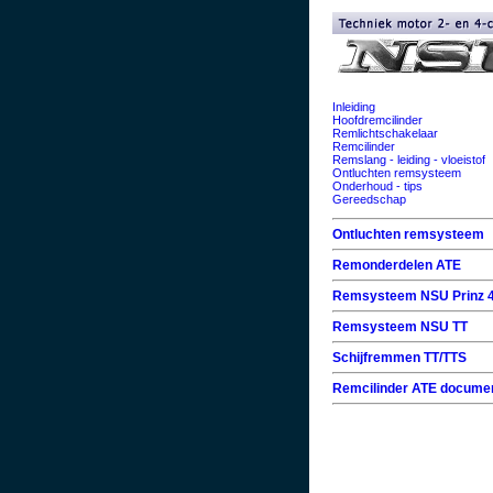
Inleiding
Hoofdremcilinder
Remlichtschakelaar
Remcilinder
Remslang - leiding - vloeistof
Ontluchten remsysteem
Onderhoud - tips
Gereedschap
Ontluchten remsysteem
Remonderdelen ATE
Remsysteem NSU Prinz 
Remsysteem NSU TT
Schijfremmen TT/TTS
Remcilinder ATE docume