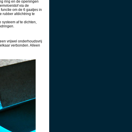
ng ring en de openingen
remvloeistof via de
functie om de 6 gaatjes in
e rubber afdichtring te
e systeem af te dichten,
ndringen.
een vrijwel onderhoudsvrij
 elkaar verbonden. Alleen