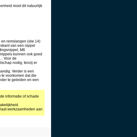
nheid moet dit natuurlijk
) en remslangen (slw 14)
zeskant van een nippel
tingsnippel, M6
e nippels kunnen ook goed
... Voor de
dschap nodig, tenzij er
andig. Verder is een
 te voorkomen dat die
nder te geleiden en een
ste informatie of schade
kelijkheid.
f laat werkzaamheden aan