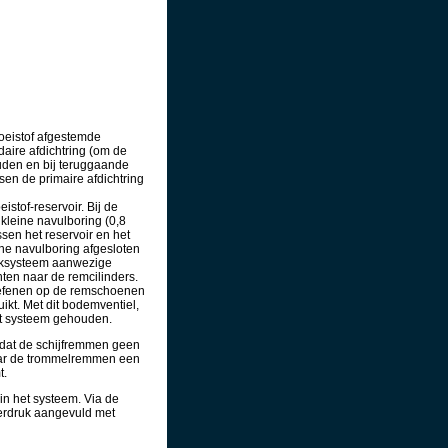
loeistof afgestemde
daire afdichtring (om de
ouden en bij teruggaande
sen de primaire afdichtring
istof-reservoir. Bij de
kleine navulboring (0,8
ssen het reservoir en het
ine navulboring afgesloten
druksysteem aanwezige
nten naar de remcilinders.
toefenen op de remschoenen
kt. Met dit bodemventiel,
et systeem gehouden.
mdat de schijfremmen geen
naar de trommelremmen een
t.
in het systeem. Via de
derdruk aangevuld met