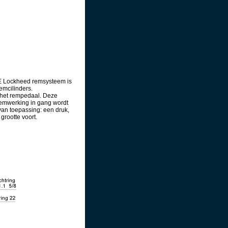
TE Lockheed remsysteem is
emcilinders.
 het rempedaal. Deze
 remwerking in gang wordt
van toepassing: een druk,
 grootte voort.