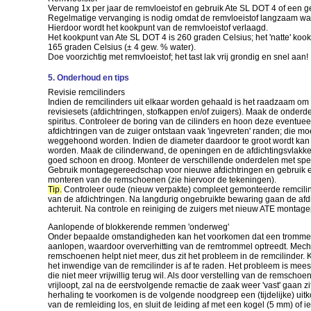
Vervang 1x per jaar de remvloeistof en gebruik Ate SL DOT 4 of een g
Regelmatige vervanging is nodig omdat de remvloeistof langzaam wate
Hierdoor wordt het kookpunt van de remvloeistof verlaagd.
Het kookpunt van Ate SL DOT 4 is 260 graden Celsius; het 'natte' kook
165 graden Celsius (± 4 gew. % water).
Doe voorzichtig met remvloeistof; het tast lak vrij grondig en snel aan!
5. Onderhoud en tips
Revisie remcilinders
Indien de remcilinders uit elkaar worden gehaald is het raadzaam om
revisiesets (afdichtringen, stofkappen en/of zuigers). Maak de onder
spiritus. Controleer de boring van de cilinders en hoon deze eventuee
afdichtringen van de zuiger ontstaan vaak 'ingevreten' randen; die m
weggehoond worden. Indien de diameter daardoor te groot wordt kan
worden. Maak de cilinderwand, de openingen en de afdichtingsvlakken
goed schoon en droog. Monteer de verschillende onderdelen met spe
Gebruik montagegereedschap voor nieuwe afdichtringen en gebruik e
monteren van de remschoenen (zie hiervoor de tekeningen).
Tip.
Controleer oude (nieuw verpakte) compleet gemonteerde remcilinde
van de afdichtringen. Na langdurig ongebruikte bewaring gaan de afdic
achteruit. Na controle en reiniging de zuigers met nieuw ATE montag
Aanlopende of blokkerende remmen 'onderweg'
Onder bepaalde omstandigheden kan het voorkomen dat een trommelr
aanlopen, waardoor oververhitting van de remtrommel optreedt. Mech
remschoenen helpt niet meer, dus zit het probleem in de remcilinder. 
het inwendige van de remcilinder is af te raden. Het probleem is mee
die niet meer vrijwillig terug wil. Als door verstelling van de remsc
vrijloopt, zal na de eerstvolgende remactie de zaak weer 'vast' gaan zi
herhaling te voorkomen is de volgende noodgreep een (tijdelijke) uitk
van de remleiding los, en sluit de leiding af met een kogel (5 mm) of i