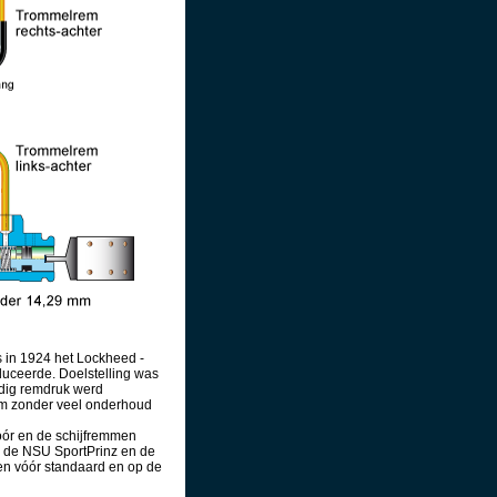
s in 1924 het Lockheed -
duceerde. Doelstelling was
jdig remdruk werd
em zonder veel onderhoud
ór en de schijfremmen
, de NSU SportPrinz en de
n vóór standaard en op de