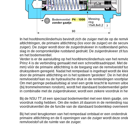
In het hoofdremcilinderhuis bevindt zich de zuiger met de op de remv
afdichtringen, de primaire afdichtring (los voor de zuiger) en de secun
zuiger). De zuiger wordt door de zuigerdrukveer in rusttoestand geh
slag in de oorspronkelijke ruststand gedrukt. De zuigerdrukveer zit tus
en het bodemventiel.
Verder is er de aansluiting op het hoofdremcilinderhuis van het remvloe
Prinz 4 is de verbinding gemaakt met een schroefdraadnippel. Met de 
mm) vóór de primaire afdichtring is de toegang van de remvloeistof tu
druksysteem geregeld. Nadat het rempedaal is ingetrapt wordt de kle
door de primaire afdichtring en is het systeem 'gesloten'. De in het 
remvloeistof kan nu de hydraulische druk in de remleidingen voortpla
Om met geringe pedaaluitslag al snel een grote kracht te kunnen ui
(bij trommelremmen rondom), wordt het standaard bodemventiel gebrui
in combinatie met de zuigerdrukveer, wordt een zekere voordruk in h
Bij de NSU TT zit een speciaal bodemventiel met een klein gaatje, o
voordruk nodig hebben. Om die reden zit daarom in de remleiding 
voordrukventiel die de functie van de standaard bodemklep overneem
Bij het snel terugkomen van het rempedaal ontstaat er een onderdruk 
primaire afdichtring en de 6 openingen van de zuiger wordt deze on
remvloeistof uit de ruimte van de zuiger.