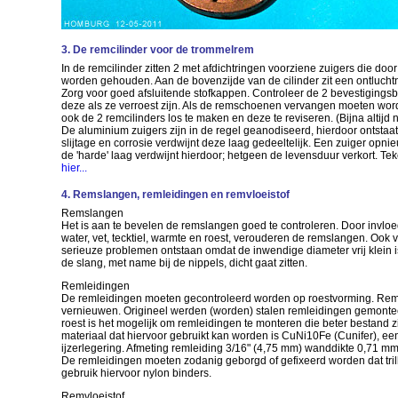
3. De remcilinder voor de trommelrem
In de remcilinder zitten 2 met afdichtringen voorziene zuigers die doo
worden gehouden. Aan de bovenzijde van de cilinder zit een ontlucht
Zorg voor goed afsluitende stofkappen. Controleer de 2 bevestigings
deze als ze verroest zijn. Als de remschoenen vervangen moeten wor
ook de 2 remcilinders los te maken en deze te reviseren. (Bijna altijd n
De aluminium zuigers zijn in de regel geanodiseerd, hierdoor ontstaa
slijtage en corrosie verdwijnt deze laag gedeeltelijk. Een zuiger opni
de 'harde' laag verdwijnt hierdoor; hetgeen de levensduur verkort. Tek
hier...
4. Remslangen, remleidingen en remvloeistof
Remslangen
Het is aan te bevelen de remslangen goed te controleren. Door invloed
water, vet, tecktiel, warmte en roest, verouderen de remslangen. Ook
serieuze problemen ontstaan omdat de inwendige diameter vrij klein 
de slang, met name bij de nippels, dicht gaat zitten.
Remleidingen
De remleidingen moeten gecontroleerd worden op roestvorming. Reml
vernieuwen. Origineel werden (worden) stalen remleidingen gemonte
roest is het mogelijk om remleidingen te monteren die beter bestand zi
materiaal dat hiervoor gebruikt kan worden is CuNi10Fe (Cunifer), ee
ijzerlegering. Afmeting remleiding 3/16" (4,75 mm) wanddikte 0,71 mm
De remleidingen moeten zodanig geborgd of gefixeerd worden dat trill
gebruik hiervoor nylon binders.
Remvloeistof