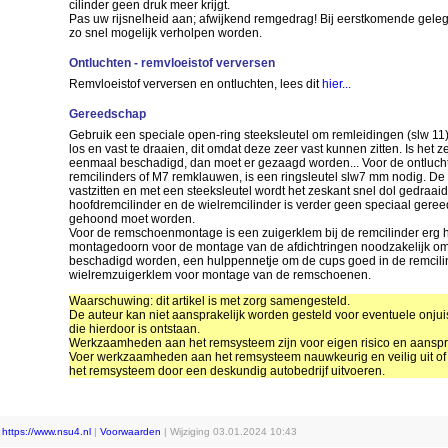
cilinder geen druk meer krijgt.
Pas uw rijsnelheid aan; afwijkend remgedrag! Bij eerstkomende gelege
zo snel mogelijk verholpen worden.
Ontluchten - remvloeistof verversen
Remvloeistof verversen en ontluchten, lees dit
hier...
Gereedschap
Gebruik een speciale open-ring steeksleutel om remleidingen (slw 11
los en vast te draaien, dit omdat deze zeer vast kunnen zitten. Is het 
eenmaal beschadigd, dan moet er gezaagd worden... Voor de ontluch
remcilinders of M7 remklauwen, is een ringsleutel slw7 mm nodig. D
vastzitten en met een steeksleutel wordt het zeskant snel dol gedraaid
hoofdremcilinder en de wielremcilinder is verder geen speciaal geree
gehoond moet worden.
Voor de remschoenmontage is een zuigerklem bij de remcilinder erg h
montagedoorn voor de montage van de afdichtringen noodzakelijk om
beschadigd worden, een hulppennetje om de cups goed in de remcili
wielremzuigerklem voor montage van de remschoenen.
Waarschuwing: dit artikel is met zorg samengesteld.
De auteur kan niet aansprakelijk worden gesteld voor eventuele onjui
die hierdoor is ontstaan.
Werkzaamheden aan het remsysteem zijn voor eigen risico en aanspra
Voer werkzaamheden aan het remsysteem nauwkeurig en veilig uit o
het remsysteem door een deskundig autobedrijf uitvoeren.
|
https://www.nsu4.nl
|
Voorwaarden
| Wijziging
03.01.2024 10:43