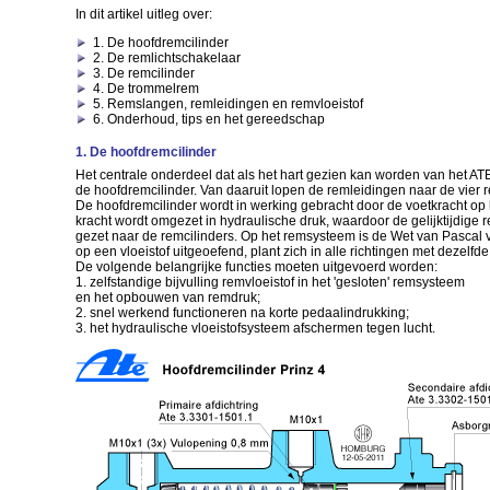
In dit artikel uitleg over:
1. De hoofdremcilinder
2. De remlichtschakelaar
3. De remcilinder
4. De trommelrem
5. Remslangen, remleidingen en remvloeistof
6. Onderhoud, tips en het gereedschap
1. De hoofdremcilinder
Het centrale onderdeel dat als het hart gezien kan worden van het A
de hoofdremcilinder. Van daaruit lopen de remleidingen naar de vier r
De hoofdremcilinder wordt in werking gebracht door de voetkracht op
kracht wordt omgezet in hydraulische druk, waardoor de gelijktijdige
gezet naar de remcilinders. Op het remsysteem is de Wet van Pascal 
op een vloeistof uitgeoefend, plant zich in alle richtingen met dezelfde
De volgende belangrijke functies moeten uitgevoerd worden:
1. zelfstandige bijvulling remvloeistof in het 'gesloten' remsysteem
en het opbouwen van remdruk;
2. snel werkend functioneren na korte pedaalindrukking;
3. het hydraulische vloeistofsysteem afschermen tegen lucht.