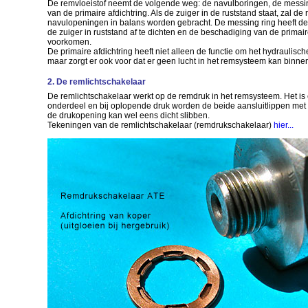
De remvloeistof neemt de volgende weg: de navulboringen, de messi
van de primaire afdichtring. Als de zuiger in de ruststand staat, zal de 
navulopeningen in balans worden gebracht. De messing ring heeft de 
de zuiger in ruststand af te dichten en de beschadiging van de primair
voorkomen.
De primaire afdichtring heeft niet alleen de functie om het hydraulisch
maar zorgt er ook voor dat er geen lucht in het remsysteem kan binne
2. De remlichtschakelaar
De remlichtschakelaar werkt op de remdruk in het remsysteem. Het is 
onderdeel en bij oplopende druk worden de beide aansluitlippen met
de drukopening kan wel eens dicht slibben.
Tekeningen van de remlichtschakelaar (remdrukschakelaar)
hier...