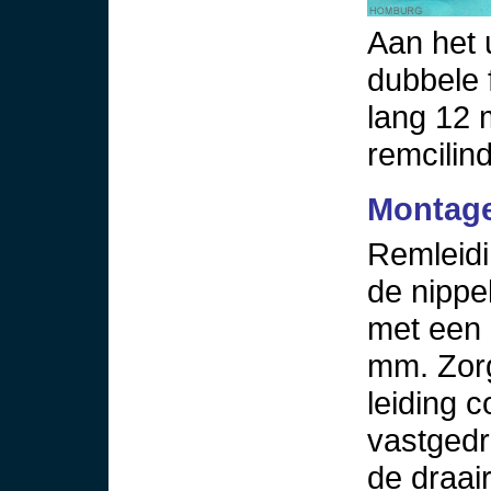
Aan het 
dubbele 
lang 12 
remcilin
Montage
Remleidi
de nippe
met een 
mm. Zorg
leiding c
vastgedr
de draair