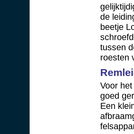
gelijktij
de leidin
beetje L
schroefd
tussen d
roesten 
Remle
Voor het
goed ge
Een klein
afbraam
felsappa