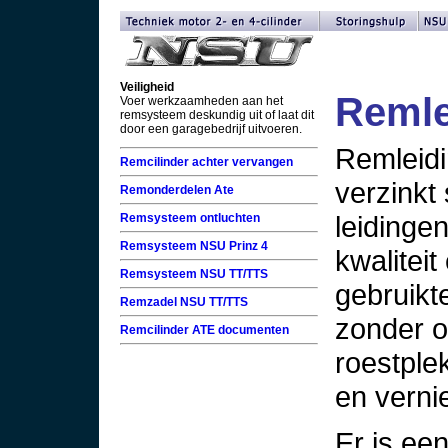
Veiligheid
Remle
Voer werkzaamheden aan het
remsysteem deskundig uit of laat dit
door een garagebedrijf uitvoeren.
Remleidi
Remcilinder achter vervangen
verzinkt
Remonderdelen Ate
leidinge
Remsysteem ontluchten
Remsysteem NSU Prinz 4
kwalitei
Remsysteem NSU TT/TTS
gebruikt
Remzadel NSU TT/TTS
zonder o
Remcilinder ATE documenten
roestple
en verni
Er is ee