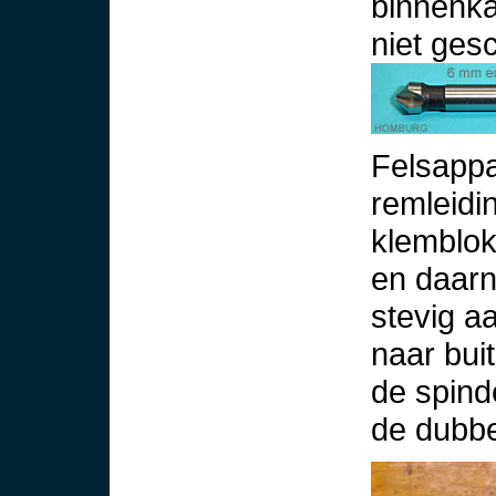
binnenkan
niet gesc
Felsappa
remleidi
klemblok
en daar
stevig a
naar bui
de spind
de dubbe