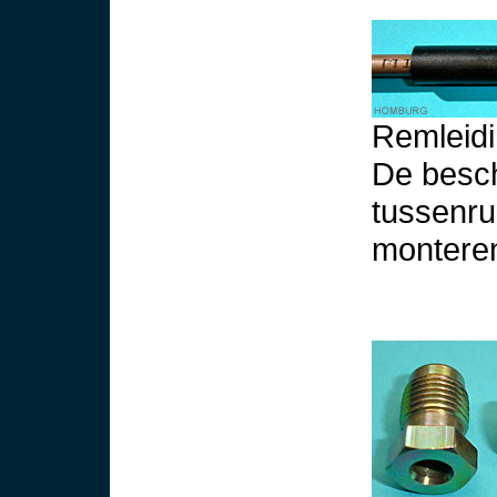
Remleid
De besc
tussenru
monteren