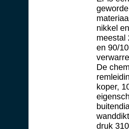
geworden
materiaa
nikkel e
meestal 
en 90/10
verwarren
De chemi
remleidi
koper, 1
eigensch
buitendi
wanddik
druk 310