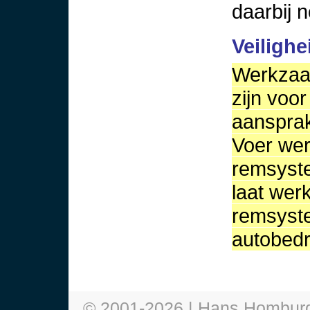
daarbij n
Veilighe
Werkzaa
zijn voor
aansprak
Voer we
remsyste
laat we
remsyst
autobedri
© 2001-
2026
| Hans Hombur