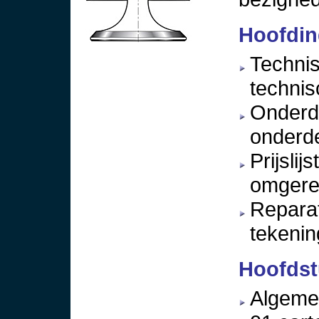
Hoofdin
Techni
technis
Onderde
onderde
Prijslij
omgerek
Reparat
tekening
Hoofds
Algemen