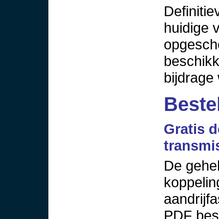
Definitie
huidige v
opgescho
beschikk
bijdrage 
Beste
Gratis 
transmi
De gehel
koppeling
aandrijf
PDF bes