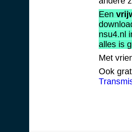
andere 
Een
vrij
download
nsu4.nl 
alles is g
Met vrie
Ook grat
Transmi