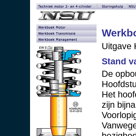
Werkb
Uitgave
Stand v
De opbou
Hoofdstuk
Het hoof
zijn bijna
Voorlopig
Vanweg
bezighed