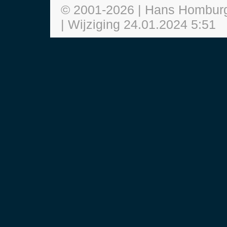
© 2001-
2026
| Hans Hombur
| Wijziging
24.01.2024 5:51