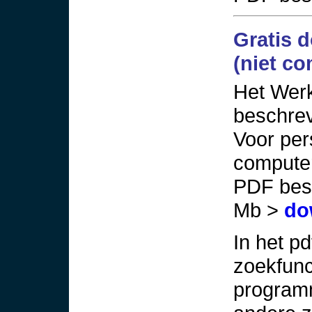
Gratis 
(niet co
Het Werk
beschrev
Voor per
computer
PDF best
Mb >
do
In het p
zoekfunc
program