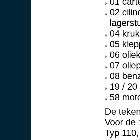
01 cart
02 cili
lagerst
04 kruk
05 klep
06 olie
07 oli
08 ben
19 / 20 
58 mot
De tekeni
Voor de 
Typ 110,