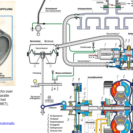
chs over
aratie
 het
967),
Automatic