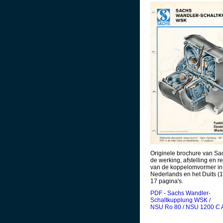
Originele brochure van Sa
de werking, afstelling en re
van de koppelomvormer in
Nederlands en het Duits (1
17 pagina's.
PDF - Sachs Wandler-
Schaltkupplung WSK /
NSU Ro 80 / NSU 1200 C 