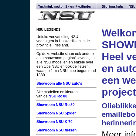
Welko
NSU LEGENDS
Unieke verzameling NSU
voertuigen in Haskerdijken in de
SHOW
provincie Friesland.
Heel v
Op deze website staan ook andere
auto-showroom-pagina's over bijna
alle NSU modellen en enkele over
en auto
één type NSU en ook de fietsen,
waar de firma NSU mee begon rond
1880.
een we
Showroom alle NSU auto's
projec
Alle modellen en kleuren
van de
NSU Ro 80
Olieblikk
Showroom NSU Ro 80
emaillebo
Showroom NSU Spider
herinneri
Showroom NSU K 70
Showroom NSU fietsen
Meer inf