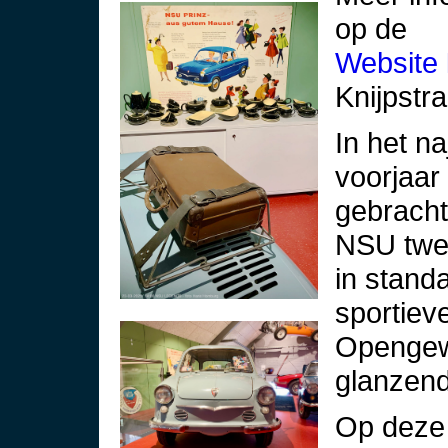
op de
Website
Knijpstra
In het n
voorjaar
gebracht
NSU twee
in stand
sportiev
Opengew
glanzend
Op deze 