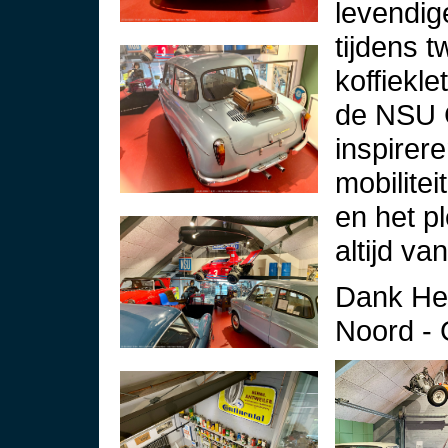
levendi
tijdens 
koffiekl
de NSU 
inspirer
mobilite
en het p
altijd va
Dank Het
Noord -