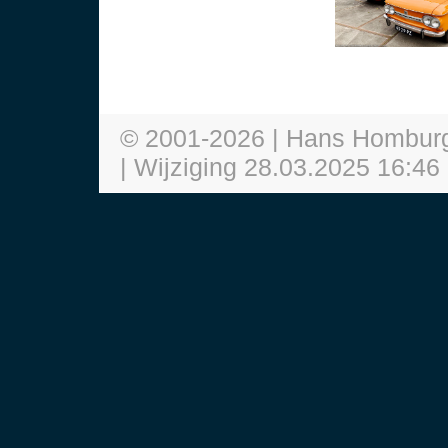
© 2001-
2026
| Hans Hombur
| Wijziging
28.03.2025 16:46