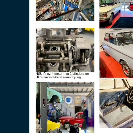
NSU Prinz 4 motor met 2 cilinders en
Ultramax-nokkenas-aandrijving