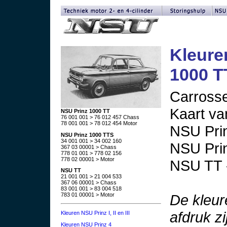
Kleure
1000 T
Carrosse
Kaart va
NSU Prinz 1000 TT
76 001 001 > 76 012 457 Chass
78 001 001 > 78 012 454 Motor
NSU Prin
NSU Prinz 1000 TTS
34 001 001 > 34 002 160
NSU Prin
367 03 00001 > Chass
778 01 001 > 778 02 156
778 02 00001 > Motor
NSU TT -
NSU TT
21 001 001 > 21 004 533
367 06 00001 > Chass
83 001 001 > 83 004 518
De kleur
783 01 00001 > Motor
afdruk zi
Kleuren NSU Prinz I, II en III
Kleuren NSU Prinz 4