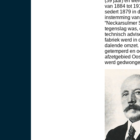
(39 jaar) en we
van 1884 tot 191
sedert 1879 in 
instemming van C
“Neckarsulmer S
tegenslag was, d
technisch advise
fabriek werd in
dalende omzet. 
getemperd en oo
afzetgebied Oos
werd gedwongen