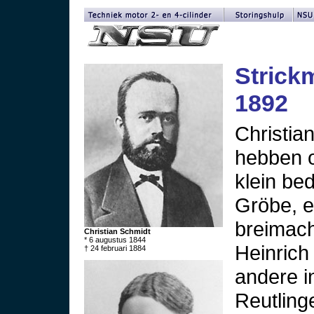
Strick
1892
Christia
hebben o
klein be
Gröbe, e
breimac
Christian Schmidt
* 6 augustus 1844
Heinrich 
† 24 februari 1884
andere i
Reutling