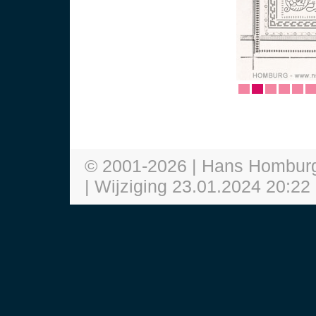
© 2001-
2026
| Hans Hombur
| Wijziging
23.01.2024 20:22