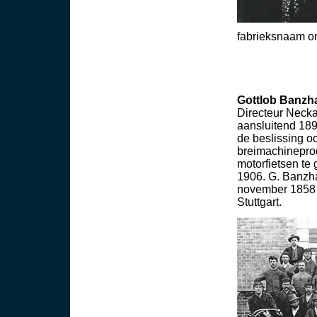
fabrieksnaam o
Gottlob Banzh
Directeur Necka
aansluitend 18
de beslissing o
breimachineprod
motorfietsen t
1906. G. Banzha
november 1858 g
Stuttgart.