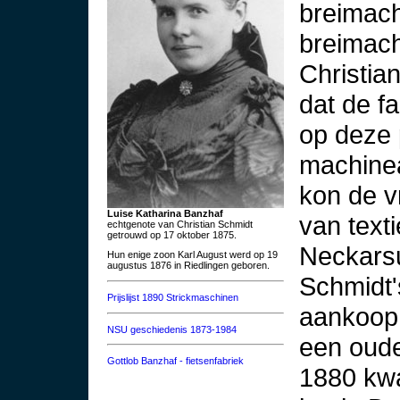
breimach
breimach
Christia
dat de fa
op deze 
machinea
kon de v
Luise Katharina Banzhaf
van text
echtgenote van Christian Schmidt
getrouwd op 17 oktober 1875.
Neckarsu
Hun enige zoon Karl August werd op 19
augustus 1876 in Riedlingen geboren.
Schmidt'
Prijslijst 1890 Strickmaschinen
aankoop 
NSU geschiedenis 1873-1984
een oude
Gottlob Banzhaf - fietsenfabriek
1880 kwa