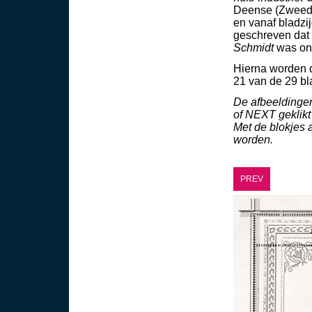
Deense (Zweeds
en vanaf bladzi
geschreven dat 
Schmidt
was ont
Hierna worden d
21 van de 29 bl
De afbeeldinge
of NEXT geklikt
Met de blokjes 
worden.
PREV