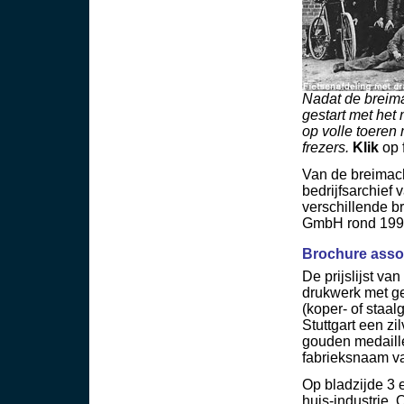
Nadat de breim
gestart met het
op volle toeren
frezers.
Klik
op f
Van de breimach
bedrijfsarchief 
verschillende 
GmbH rond 199
Brochure assor
De prijslijst va
drukwerk met ge
(koper- of staal
Stuttgart een z
gouden medaille
fabrieksnaam va
Op bladzijde 3 
huis-industrie.