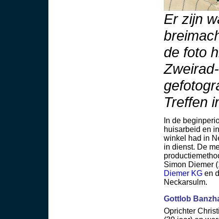
Er zijn w
breimac
de foto 
Zweirad
gefotogr
Treffen 
In de beginperi
huisarbeid en i
winkel had in N
in dienst. De me
productiemetho
Simon Diemer (1
Diemer KG
en d
Neckarsulm.
Gottlob Banzha
Oprichter Christ