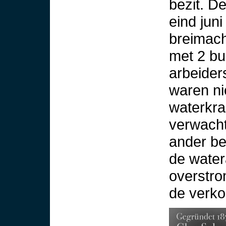
bezit. D
eind jun
breimach
met 2 b
arbeider
waren ni
waterkra
verwacht
ander be
de watera
overstro
de verko