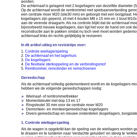
worden.
De achternaaf is gelagerd met 2 kogellagers van dezelfde diameter (5
Op de achternaaf wordt de remtrommel met spiebaanvertanding gemo
een centrale moer M20 (slw30 mm) en geborgd met een borgplaat. Het
kogellagers zijn geperst, zit met 4 bouten M8 x 15 mm en 1 bout M1
aan de verende draagarm. Als na controle blijkt dat de achternaaf mo
bijvoorbeeld nieuwe kogellagers, dan ligt het voor de hand om ook de 
reconstructie aan te pakken omdat nu toch veel moet worden gedemon
achternaaf links én rechts gelijktijdig te reviseren.
In dit artikel uitleg en revisietips over:
1.
Controle wiellagerspeling
2.
De achternaaf en het lagerhuis
3.
De kogellagers
4.
De flexibele sterkoppeling en de verbindingsmof
5.
Remtrommel, remcilinder en remschoenen
Gereedschap
Als de achternaaf volledig gedemonteerd wordt en de kogellagers m
hebben we de volgende gereedschappen nodig:
Wielnaaf- of remtrommeltrekker
Momentsleutel met dop 13 en 17
Ringsleutel 30 mm voor de centrale moer M20
Demonteer- en monteergereedschap kogellagers
Divers gereedschap en nieuwe onderdelen (kogellagers, borgplaten
1. Controle wiellagerspeling
Als de wagen is opgekrikt kan de speling van de wiellagers worden ge
te draaien en te luisteren naar 'verdachte geluiden' en stevig te 'wrik