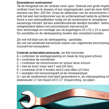
Demonteren remtrommel
Tik de borgplaat van de centrale moer open. Gebruik een grote ringsl
centrale moer los te draaien of een slagringsleutel, want de moer M20
moment van Ma= 200 Nm. Draai de stelbouten van de remschoenen naa
wrik het wiel met remtrommel van de achterwielnaaf nadat de achterwi
Soms is een wielnaaftrekker nodig om de remtrommel te verwijderen. 
aanwezige remstof: dat kan asbesthoudende deeltjes bevatten. Gebru
veiligheidsbril tijdens het schoonblazen met perslucht.
Voor demontage en montage van de kogellagers 25 x 52 x 15 is spec
De aandrijfas en de sterkoppeling moeten dan verwijderd worden.
Zie ook het blad van de sterkoppeling - aandrijfas
Zie ook het werkboek transmissie waarin een uitgebreide beschrijving
inclusief het remsysteem.
Controle achterwielconstructie
, zie foto hieronder
A = controleer de wiellagerspeling en maak de ring goed schoon.
B = controleer de remcilinder
C = controleer de remschoenen en schuur deze schoon.
D = trek de bout / moer slw17 vast (45 Nm).
E = controleer of de 4 bouten slw13 vast zitten (23 Nm).
F = verwijder het remvoeringstof uit de remankerplaat.
G = als de remtrommel (met wiel) gemonteerd is, de vrijloopspeling i
steeksleutel 17 mm Hazet 4372-17. Draairichting, zie pijlen.