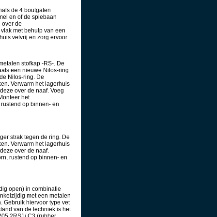
als de 4 boutgaten
mel en of de spiebaan
j over de
 vlak met behulp van een
uis vetvrij en zorg ervoor
 metalen stofkap -RS-. De
laats een nieuwe Nilos-ring
de Nilos-ring. De
ken. Verwarm het lagerhuis
s deze over de naaf. Voeg
 Monteer het
 rustend op binnen- en
ger strak tegen de ring. De
ken. Verwarm het lagerhuis
 deze over de naaf.
n, rustend op binnen- en
dig open) in combinatie
enkelzijdig met een metalen
. Gebruik hiervoor type vet
and van de techniek is het
6205 2RS1/ C3 (rubber