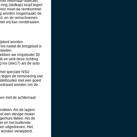
iet helemaal objectief,
ing (stofkap) loopt tegen
delen moet de remtrommel
ing worden losgemaakt, de
und, en de remschoenen
el vrij kan ronddraaien.
ijderd worden.
los nadat de borgplaat is
 wielen.
hebben we ringsleutel 30
k en wrik deze richting
 los (slw17) als de auto
 het speciale NSU
 tegen de remvoering van
 stelbouten met een goed
gedraaid worden om de
en met de achternaaf.
rokken. Als de lagers
et een stevige moker
gerhuis tikken. Als de
er en het buitenste
rden uitgedreven. Het
r worden verwijderd.