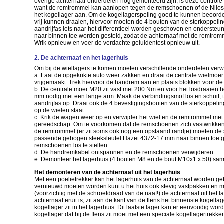
overige achternaaf-onderdelen nog gemonteerd zijn, is deze controle n
want de remtrommel kan aanlopen tegen de remschoenen of de Nilos-r
het kogellager aan. Om de kogellagerspeling goed te kunnen beoor
vrij kunnen draaien, hiervoor moeten de 4 bouten van de sterkoppel
aandrijfas iets naar het differentieel worden geschoven en onderste
naar binnen toe worden gesteld, zodat de achternaaf met de remtromm
Wrik opnieuw en voer de verdachte geluidentest opnieuw uit.
2. De achternaaf en het lagerhuis
Om bij de wiellagers te komen moeten verschillende onderdelen verw
a. Laat de opgekrikte auto weer zakken en draai de centrale wielmoer 
vrijgemaakt. Trek hiervoor de handrem aan en plaats blokken voor de
b. De centrale moer M20 zit vast met 200 Nm en voor het losdraaien 
mm nodig met een lange arm. Maak de verbindingsmof los en schuif, ti
aandrijfas op. Draai ook de 4 bevestigingsbouten van de sterkoppeling
op de wielen staat.
c. Krik de wagen weer op en verwijder het wiel en de remtrommel met
gereedschap. Om te voorkomen dat de remschoenen zich vastwrikken
de remtrommel (er zit soms ook nog een opstaand randje) moeten de
passende gebogen steeksleutel Hazet 4372-17 mm naar binnen toe 
remschoenen los te stellen.
d. De handremkabel ontspannen en de remschoenen verwijderen.
e. Demonteer het lagerhuis (4 bouten M8 en de bout M10x1 x 50) sam
Het demonteren van de achternaaf uit het lagerhuis
Met een poelietrekker kan het lagerhuis van de achternaaf worden get
vernieuwd moeten worden kunt u het huis ook stevig vastpakken en m
(voorzichtig met de schroefdraad van de naaf!) de achternaaf uit het la
achternaaf eruit is, zit aan de kant van de flens het binnenste kogellag
kogellager zit in het lagerhuis. Dit laatste lager kan er eenvoudig wo
kogellager dat bij de flens zit moet met een speciale kogellagertrekke