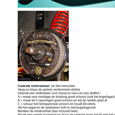
Controle remtrommel
, zie foto hieronder
Veeg en blaas de gehele remtrommel stofvrij
Gebruik een stofmasker voor mond en neus en een stofbril !
A = maak voor montage de drukring goed schoon (ook het kogellager)
B = maak de 5 openingen goed schoon en vijl de randen glad af
C = schuur het remoppervlak schoon en houdt dit vetvrij.
Vet het asgat en de spiebanen licht in met kogellagervet.
Monteer de remtrommel (kan inclusief wiel).
Plaats een goede borgplaat en draai de centrale moer slw30 met het 