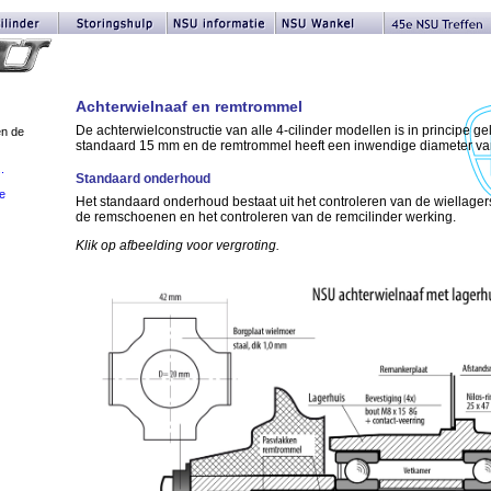
Achterwielnaaf en remtrommel
De achterwielconstructie van alle 4-cilinder modellen is in principe gel
en de
standaard 15 mm en de remtrommel heeft een inwendige diameter v
..
Standaard onderhoud
ie
Het standaard onderhoud bestaat uit het controleren van de wiellagers
de remschoenen en het controleren van de remcilinder werking.
Klik op afbeelding voor vergroting.