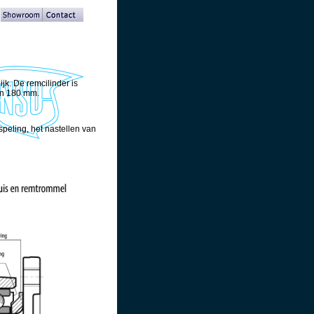
ijk. De remcilinder is
an 180 mm.
peling, het nastellen van