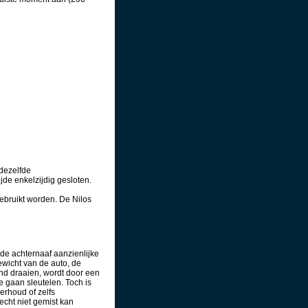
 dezelfde
jde enkelzijdig gesloten.
ebruikt worden. De Nilos
lde achternaaf aanzienlijke
wicht van de auto, de
nd draaien, wordt door een
te gaan sleutelen. Toch is
erhoud of zelfs
cht niet gemist kan