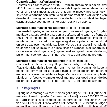
Controle achternaaf en lagerhuis
Controleer de schroefdraad M20x1,5 mm op onregelmatigheden, even
M10x1. Beoordeel de pasvlakken voor de kogellagers en de remtrom
vertanding niet is ingeslagen. De remtrommel moet vrijwel spelingsvri
spiebaanvertanding schuiven. Verwijder roestaanslag van de flens en
draaibank zonodig de buitenkant van de flens schoon. Maak het lagerh
dat het pasvlak voor de remankerplaat roestvrij en vlak is.
Montage achternaaf in het lagerhuis
(originele montage)
Binnenste kogellager beiden zijde open, buitenste kogellager 1 zijde
montage gaat als volgt: plaats eerst de afstandsring tegen de flens, p
(25 x 47) en monteer het ingevette kogellager (verwarmd) strak tegen 
montagedoorn voor het kogellager mag alleen op de binnenring druk
en pers deze over het achterste lager. Vet de afstandsbus in en plaat
voldoende vet toe in de vrije ruimte tussen afstandsbus en lagerhuis.
(voorverwarmde) kogellager (ingevet) met een goed passende doorn,
buitenring, over de naaf en in het lagerhuis. Controleer de werking.
Montage achternaaf in het lagerhuis
(nieuwe montage)
(Binnenste- en buitenste kogellager dubbelzijdige afdichting)
Plaats de afstandsring tegen de flens, monteer het verwarmde kogella
montagedoorn voor het kogellager mag alleen op de binnenring druk
en pers deze over het achterste lager. Vet de afstandsbus in en plaats
Monteer het (voorverwarmde) kogellager met een goed passende door
buitenring, over de naaf en in het lagerhuis. Controleer de werking.
3. De kogellagers
Bij originele montage werden 2 typen gebruikt; de 6205 C3 (dubbelzij
met een Nilos-ring (stofkap) en aan de buitenzijde een 6205 RS C3 (
stofkap). In en tussen de kogellager moet voldoende vet aanwezig zijn
van SKF LGMT2 of LGWA2 of van FAG Arcanol L71V. Met de huidige st
mogelijk om kogellagers te gebruiken met tweezijdige afdichting de 