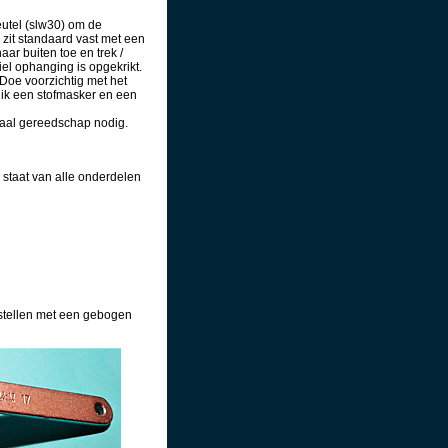
eutel (slw30) om de
 zit standaard vast met een
r buiten toe en trek /
el ophanging is opgekrikt.
Doe voorzichtig met het
ik een stofmasker en een
iaal gereedschap nodig.
 staat van alle onderdelen
nstellen met een gebogen