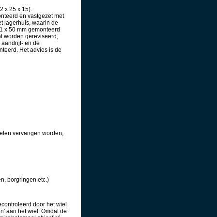
2 x 25 x 15).
nteerd en vastgezet met
 lagerhuis, waarin de
0x1 x 50 mm gemonteerd
et worden gereviseerd,
aandrijf- en de
teerd. Het advies is de
oeten vervangen worden,
, borgringen etc.)
controleerd door het wiel
ken' aan het wiel. Omdat de