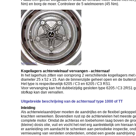
Nm) en borg de moer. Controleer de 5 wielmoeren (45 Nm).
Kogellagers achterwielnaaf vervangen - achternaaf
In het lagerhuis zitten van oorsprong 2 verschillende kogellagers met
diameter 25 x 52 x 15. Aan de binnenzijde geheel open en de buitenzi
Het type is respectievelijk 6205 / C3 en 6205 / C3 RS1.
Voor vervanging kan het dubbelzijdig gesloten type 6205 / C3 2RS1 g
stofkap kan dan vervallen.
Uitgebreide beschrijving van de achternaaf type 1000 of TT
Inleiding
Als achterwielaandrijver moeten de aandrijfas en de flexibel gekoppe
krachten verwerken. Bovendien rust op de achterwielen het meeste ge
complete motor. Omdat de achteras en toebehoren laag boven de gro
(kleine) dosis olie, vuil en vocht het niet erg aantrekkelijk om hieraan 
er aanleiding om aandacht te schenken aan periodieke inspectie, ond
vernieuwing van versleten onderdelen, omdat een goede aandrijving e