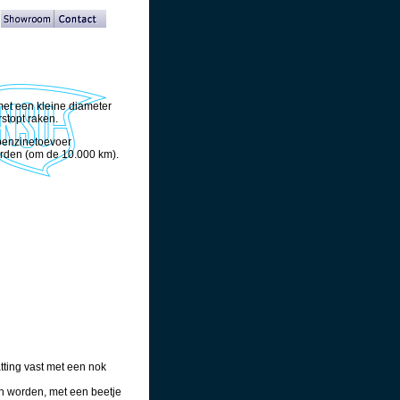
met een kleine diameter
stopt raken.
 benzinetoevoer
orden (om de 10.000 km).
tting vast met een nok
n worden, met een beetje