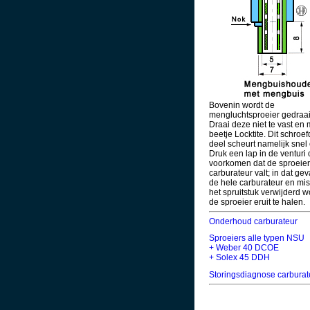
Bovenin wordt de
mengluchtsproeier gedraai
Draai deze niet te vast en
beetje Locktite. Dit schroe
deel scheurt namelijk snel
Druk een lap in de venturi 
voorkomen dat de sproeier
carburateur valt; in dat ge
de hele carburateur en mi
het spruitstuk verwijderd 
de sproeier eruit te halen.
Onderhoud carburateur
Sproeiers alle typen NSU
+ Weber 40 DCOE
+ Solex 45 DDH
Storingsdiagnose carburat