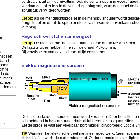
verdraaien, uit z'n (klem)vatting. Dek de venturi-opening
vooraf goed 
voorkomen dat er iets in de venturi-opening valt, want dan moet de he
spruitstuk verwijderd worden.
Let op:
als de mengluchtsproeier in de mengbuishouder wordt geschro
borgmiddel en draai de sproeier niet te vast, want de bovenkant scheur
tekening).
Regelschroef stationair mengsel
Let op.
De regelschroef heeft standaard schroefdraad M5x0,75 mm.
De laatste types hebben fijne schroefdraad M5x0,5 mm.
d.
Bij verwisselen van deze schroef altijd controleren!
 met een
fdraad-
 open.
Elektro-magnetische sproeier
om te
 in de
val moer
sschien
worden om
De elektro-stationair sproeier moet goed vastzitten. Door het trillen e
schroefdraad in het carburateurhuis uitlubberen en los gaan zitten.
eur
Zet de sproeier vast met vloeibaar borgmiddel, bijvoorbeeld Loctite 24
TIP.
Wanneer het elektrische deel niet meer goed werkt (geen spanning
zichzelf af en werkt de carburateur niet. Onder normale omstandighede