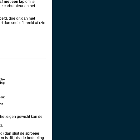
af met een lap
om te
le carburateur en het
efd, doe dit dan met
t dan snel of breekt af (zie
n het eigen gewicht kan de
3.
) dan sluit de sproeier
n is dit juist de bedoeling