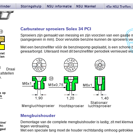
Carburateur sproeiers Solex 34 PCI
Sproeiers zijn gemaakt van messing en zijn voorzien van een gaatje 
(aangegeven in mm). Door vervuilde benzine kunnen de sproeiers ver
Met een benzinefilter vóór de benzinepomp geplaatst, is een schone
gewaarborgd. Uiteraard moet dit benzinefilter periodiek vernieuwd w
Draai
 afstellen
e.
Mengbuishouder
Demontage van de complete mengbuishouder is lastig; zit met klemva
tegen verdraaiing.
Met een speciale tang moet de houder rechtstandig omhoog getrokke