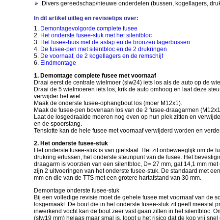
Divers gereedschap/nieuwe onderdelen (bussen, kogellagers, druk
In dit artikel uitleg en revisietips over:
1.
Demontagevolgorde complete fusee
2.
Het onderste fusee-stuk met het silentbloc
3.
Het fusee-huis met de astap en de bronzen lagerbussen
4.
De fusee-pen met silentbloc en de 2 drukringen
5.
De voornaaf, de 2 kogellagers en de remschijf
6.
Eindmontage
1. Demontage complete fusee met voornaaf
Draai eerst de centrale wielmoer (slw24) iets los als de auto op de wie
Draai de 5 wielmoeren iets los, krik de auto omhoog en laat deze ste
verwijder het wiel.
Maak de onderste fusee-ophangbout los (moer M12x1).
Maak de fusee-pen bovenaan los van de 2 fusee-draagarmen (M12x1
Laat de losgedraaide moeren nog even op hun plek zitten en verwijd
en de spoorstang.
Tenslotte kan de hele fusee met voornaaf verwijderd worden en ver
2. Het onderste fusee-stuk
Het onderste fusee-stuk is van gietstaal. Het zit onbeweeglijk om de f
drukring ertussen, het onderste steunpunt van de fusee. Het bevestig
draagarm is voorzien van een silentbloc, D= 27 mm, gat 14,1 mm met
zijn 2 uitvoeringen van het onderste fusee-stuk. De standaard met ee
mm en die van de TTS met een grotere hartafstand van 30 mm.
Demontage onderste fusee-stuk
Bij een volledige revisie moet de gehele fusee met voornaaf van d
losgemaakt. De bout die in het onderste fusee-stuk zit geeft meesta
inwerkend vocht kan de bout zeer vast gaan zitten in het silentbloc. 
(slw19 mm) helaas maar smal is, loopt u het risico dat de kop vrij snel