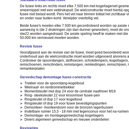
Standaard onderhoud fusee
De fusee links en rechts moet elke 7.500 km met kogellagervet gesm
smeernippel met een vetdrukspuit. De wielconstructie moet hierbij op
fusee niet belast wordt. Pers het vet naar binnen totdat het zichtbaar
en onder naar buiten komt. Verwijder overtollig vet.
Beide fusee's moeten elke 7.500 km gecontroleerd worden op axiale sp
aanwezig is (de 2 drukringen zijn dan dunner geworden), moet de o
slw22 worden aangedraaid. De axiale speling heeft te maken met die 
50.000 km vernieuwd moeten worden.
Revisie fusee
Voorafgaand aan de revisie van de fusee, moet goed beoordeeld word
onderhoud aan de wielconstructie moet worden uitgevoerd alvorens all
Controleer de spoorstangen, stofhoezen, schokdempers, kogellagers
remschoenen, remcilinders, remslangen, remleidingen, remschijven, 
remankerplaten.
Gereedschap demontage fusee-constructie
Trekker voor de spoorstang-kogelbout
Wielnaaf- en remtrommeltrekker
Momentsleutel met dop 24 voor de centrale naafmoer M16
Ring- steeksleutel 22 voor kroonmoer fusee-pen
Ringsleutel of dop 17 voor kogelbout
Ringsleutel of dop 19 voor fusee bevestigingspunten
Demonteer- monteerdoorn voor de bronzen lagerbussen
Instelbare ruimer 15,5 - 18 mm met tegenconus voor het na-ruime
Demontage- en montagegereedschap kogellagers
Divers algemeen gereedschap en nieuwe onderdelen
Revisietips