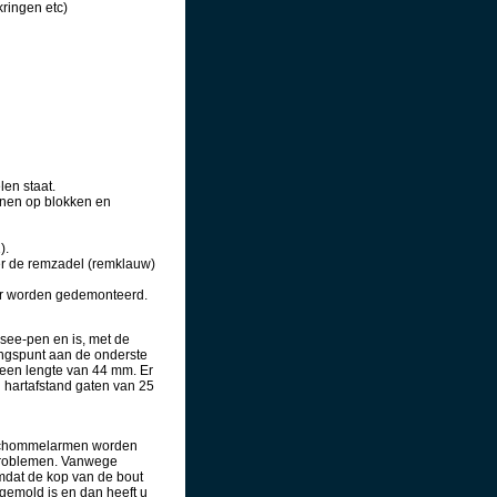
ringen etc)
len staat.
unen op blokken en
).
er de remzadel (remklauw)
der worden gedemonteerd.
usee-pen en is, met de
ingspunt aan de onderste
 een lengte van 44 mm. Er
n hartafstand gaten van 25
e schommelarmen worden
l problemen. Vanwege
Omdat de kop van de bout
 gemold is en dan heeft u