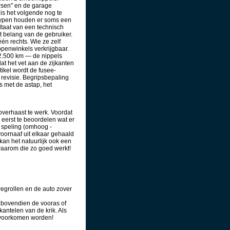
rsen" en de garage
 is het volgende nog te
otypen houden er soms een
ltaat van een technisch
 belang van de gebruiker.
én rechts. Wie ze zelf
penwinkels verkrijgbaar.
e 2.500 km — de nippels
at het vet aan de zijkanten
rtikel wordt de fusee-
evisie. Begripsbepaling
s met de astap, het
 overhaast te werk. Voordat
eerst te beoordelen wat er
e speling (omhoog -
voornaaf uit elkaar gehaald
an het natuurlijk ook een
 waarom die zo goed werkt!
egrollen en de auto zover
t bovendien de vooras of
antelen van de krik. Als
t voorkomen worden!