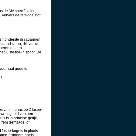
 de Ate specificaties,
. Ververs de remvloeistof
 en onderste draagarmen
taand staan, dit ivm. de
moeren en een
et juiste toe-in spoor. De
 voornaaf goed te
n)
 zijn in principe 2 fusee-
aanwezigheid van een
s is in principe gelijk,
jfrem (remzadel of
 fusee-kogels in plaats
ebben 2 smeernippels.