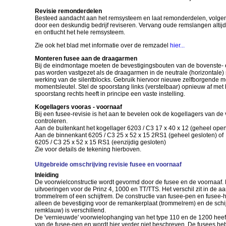
Revisie remonderdelen
Besteed aandacht aan het remsysteem en laat remonderdelen, volgens
door een deskundig bedrijf reviseren. Vervang oude remslangen altijd
en ontlucht het hele remsysteem.
Zie ook het blad met informatie over de remzadel
hier...
Monteren fusee aan de draagarmen
Bij de eindmontage moeten de bevestigingsbouten van de bovenste-
pas worden vastgezet als de draagarmen in de neutrale (horizontale) s
werking van de silentblocks. Gebruik hiervoor nieuwe zelfborgende 
momentsleutel. Stel de spoorstang links (verstelbaar) opnieuw af met h
spoorstang rechts heeft in principe een vaste instelling.
Kogellagers vooras - voornaaf
Bij een fusee-revisie is het aan te bevelen ook de kogellagers van de
controleren.
Aan de buitenkant het kogellager 6203 / C3 17 x 40 x 12 (geheel ope
Aan de binnenkant 6205 / C3 25 x 52 x 15 2RS1 (geheel gesloten) of
6205 / C3 25 x 52 x 15 RS1 (eenzijdig gesloten)
Zie voor details de tekening hierboven.
Uitgebreide omschrijving revisie fusee en voornaaf
Inleiding
De voorwielconstructie wordt gevormd door de fusee en de voornaaf. Er
uitvoeringen voor de Prinz 4, 1000 en TT/TTS. Het verschil zit in de 
trommelrem of een schijfrem. De constructie van fusee-pen en fusee-hui
alleen de bevestiging voor de remankerplaat (trommelrem) en de schi
remklauw) is verschillend.
De 'vernieuwde' voorwielophanging van het type 110 en de 1200 heeft
van de fusee-pen en wordt hier verder niet beschreven. De fusees h