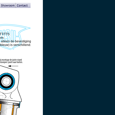
 TT/TTS.
rem.
, alleen de bevestiging
leuw) is verschillend.