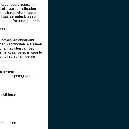
 kogellagers, remschijf
 of draai de stelbouten
luisteren. Als de lagers
lijtage en gebrek aan vet.
oordelen. De beste remedie
wen.
de boven- en onderkant
gen kan worden. Als alleen
 na inspuiten van vet,
n merkbaar verschil waar te
mt. In theorie moet de
en beperkt door de
 radiale speling worden
.
erwijderen
n
zen bussen