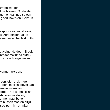
agarmen worden
tal problemen. Omdat de
rden en dan heeft u een
st goed inwerken. Gebruik
e spoorstangkogel stevig
. Zorg ervoor dat de
aien wordt het lastig. Als
 het volgende doen. Breek
onmoer met ringsleutel 22
. Tik de achtergebleven
ervangen worden.
an versleten drukringen.
ee-pen, meestal bovenaan
 nieuwe fusee-pen
rden; het is een schaars
erbussen versleten,
kunnen naar buiten
e bussen moeten altijd
ee-pen. In het linker