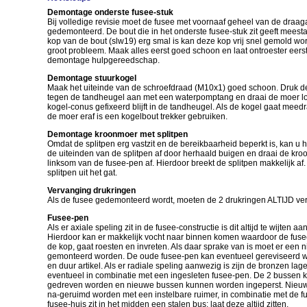
Demontage onderste fusee-stuk
Bij volledige revisie moet de fusee met voornaaf geheel van de dra
gedemonteerd. De bout die in het onderste fusee-stuk zit geeft mees
kop van de bout (slw19) erg smal is kan deze kop vrij snel gemold wo
groot probleem. Maak alles eerst goed schoon en laat ontroester eer
demontage hulpgereedschap.
Demontage stuurkogel
Maak het uiteinde van de schroefdraad (M10x1) goed schoon. Druk d
tegen de tandheugel aan met een waterpomptang en draai de moer los
kogel-conus gefixeerd blijft in de tandheugel. Als de kogel gaat meedra
de moer eraf is een kogelbout trekker gebruiken.
Demontage kroonmoer met splitpen
Omdat de splitpen erg vastzit en de bereikbaarheid beperkt is, kan u
de uiteinden van de splitpen af door herhaald buigen en draai de kro
linksom van de fusee-pen af. Hierdoor breekt de splitpen makkelijk af
splitpen uit het gat.
Vervanging drukringen
Als de fusee gedemonteerd wordt, moeten de 2 drukringen ALTIJD v
Fusee-pen
Als er axiale speling zit in de fusee-constructie is dit altijd te wijten a
Hierdoor kan er makkelijk vocht naar binnen komen waardoor de fus
de kop, gaat roesten en invreten. Als daar sprake van is moet er een
gemonteerd worden. De oude fusee-pen kan eventueel gereviseerd wo
en duur artikel. Als er radiale speling aanwezig is zijn de bronzen lag
eventueel in combinatie met een ingesleten fusee-pen. De 2 bussen 
gedreven worden en nieuwe bussen kunnen worden ingeperst. Nieuw
na-geruimd worden met een instelbare ruimer, in combinatie met de fus
fusee-huis zit in het midden een stalen bus: laat deze altijd zitten.