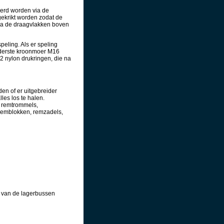
eerd worden via de
gekrikt worden zodat de
 via de draagvlakken boven
eling. Als er speling
nderste kroonmoer M16
2 nylon drukringen, die na
en of er uitgebreider
es los te halen.
, remtrommels,
remblokken, remzadels,
n van de lagerbussen