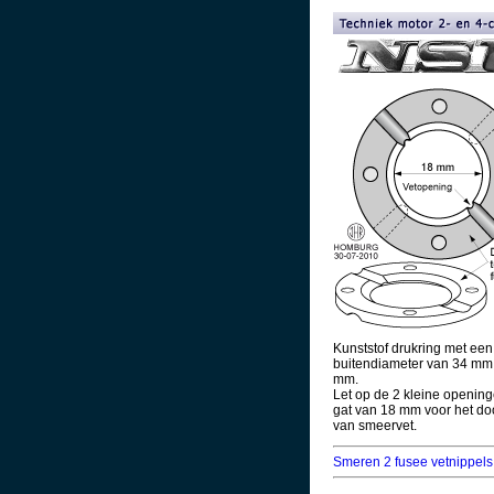
Kunststof drukring met een
buitendiameter van 34 mm 
mm.
Let op de 2 kleine opening
gat van 18 mm voor het do
van smeervet.
Smeren 2 fusee vetnippels