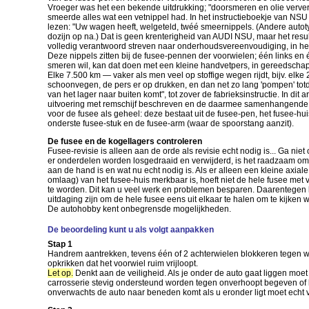
Vroeger was het een bekende uitdrukking; "doorsmeren en olie verve
smeerde alles wat een vetnippel had. In het instructieboekje van NSU
lezen: "Uw wagen heeft, welgeteld, twéé smeernippels. (Andere aut
dozijn op na.) Dat is geen krenterigheid van AUDI NSU, maar het resu
volledig verantwoord streven naar onderhoudsvereenvoudiging, in het
Deze nippels zitten bij de fusee-pennen der voorwielen; één links en é
smeren wil, kan dat doen met een kleine handvetpers, in gereedschap
Elke 7.500 km — vaker als men veel op stoffige wegen rijdt, bijv. elk
schoonvegen, de pers er op drukken, en dan net zo lang 'pompen' totd
van het lager naar buiten komt", tot zover de fabrieksinstructie. In dit a
uitvoering met remschijf beschreven en de daarmee samenhangende r
voor de fusee als geheel: deze bestaat uit de fusee-pen, het fusee-hui
onderste fusee-stuk en de fusee-arm (waar de spoorstang aanzit).
De fusee en de kogellagers controleren
Fusee-revisie is alleen aan de orde als revisie echt nodig is... Ga niet
er onderdelen worden losgedraaid en verwijderd, is het raadzaam om 
aan de hand is en wat nu echt nodig is. Als er alleen een kleine axial
omlaag) van het fusee-huis merkbaar is, hoeft niet de hele fusee met 
te worden. Dit kan u veel werk en problemen besparen. Daarentegen k
uitdaging zijn om de hele fusee eens uit elkaar te halen om te kijken
De autohobby kent onbegrensde mogelijkheden.
De beoordeling kunt u als volgt aanpakken
Stap 1
Handrem aantrekken, tevens één of 2 achterwielen blokkeren tegen w
opkrikken dat het voorwiel ruim vrijloopt.
Let op.
Denkt aan de veiligheid. Als je onder de auto gaat liggen moe
carrosserie stevig ondersteund worden tegen onverhoopt begeven of k
onverwachts de auto naar beneden komt als u eronder ligt moet ech