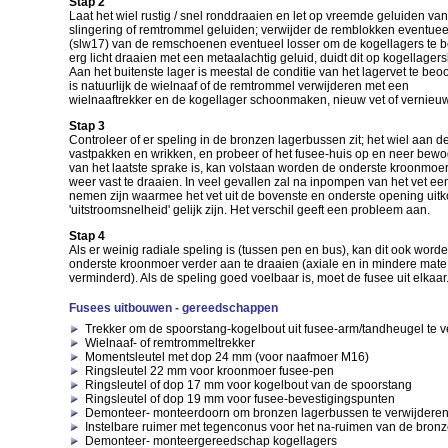
Stap 2
Laat het wiel rustig / snel ronddraaien en let op vreemde geluiden van
slingering of remtrommel geluiden; verwijder de remblokken eventueel
(slw17) van de remschoenen eventueel losser om de kogellagers te be
erg licht draaien met een metaalachtig geluid, duidt dit op kogellagers
Aan het buitenste lager is meestal de conditie van het lagervet te be
is natuurlijk de wielnaaf of de remtrommel verwijderen met een
wielnaaftrekker en de kogellager schoonmaken, nieuw vet of vernieu
Stap 3
Controleer of er speling in de bronzen lagerbussen zit; het wiel aan 
vastpakken en wrikken, en probeer of het fusee-huis op en neer bewo
van het laatste sprake is, kan volstaan worden de onderste kroonmoer,
weer vast te draaien. In veel gevallen zal na inpompen van het vet ee
nemen zijn waarmee het vet uit de bovenste en onderste opening uitko
'uitstroomsnelheid' gelijk zijn. Het verschil geeft een probleem aan.
Stap 4
Als er weinig radiale speling is (tussen pen en bus), kan dit ook word
onderste kroonmoer verder aan te draaien (axiale en in mindere mate
verminderd). Als de speling goed voelbaar is, moet de fusee uit elkaar
Fusees uitbouwen - gereedschappen
Trekker om de spoorstang-kogelbout uit fusee-arm/tandheugel te v
Wielnaaf- of remtrommeltrekker
Momentsleutel met dop 24 mm (voor naafmoer M16)
Ringsleutel 22 mm voor kroonmoer fusee-pen
Ringsleutel of dop 17 mm voor kogelbout van de spoorstang
Ringsleutel of dop 19 mm voor fusee-bevestigingspunten
Demonteer- monteerdoorn om bronzen lagerbussen te verwijdere
Instelbare ruimer met tegenconus voor het na-ruimen van de bron
Demonteer- monteergereedschap kogellagers