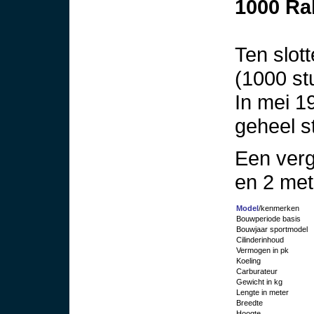
1000 Ral
Ten slot
(1000 st
In mei 1
geheel s
Een verg
en 2 met
Model
/kenmerken
Bouwperiode basis
Bouwjaar sportmodel
Cilinderinhoud
Vermogen in pk
Koeling
Carburateur
Gewicht in kg
Lengte in meter
Breedte
Hoogte