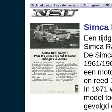
Simca 
Een tijd
Simca Ra
De Simca
1961/19
een moto
en reed 
In 1971 
model t
gevolgd 