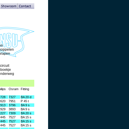
en
 koppelen
chrapen
ircuit
ieboekje
 onderweg
ilips
Osram
Fitting
2728
7327
BA 20 d
2620
7951
P 45 t
2913
3796
BA 9 s
2929
3893
BA 9 s
2227
7309
BA 20 s
2445
7527
BA 15 s
2445
7527
BA 15 s
2445
7527
BA 15 s