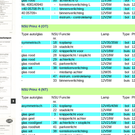
glas rood
55
achterlicht G
12V3W
bol
-
fitt. 408140940
-
kentekenverlichting L
12V5W
buis
1
>40 05708 Pr II
-
binnenverlichting
12V6W
bol
-
40 05709>
-
binnenverlichting
12V5W
buis
1
-
instrum.- controlelamp
12V2W
bol
1
NSU Prinz 4 (OT)
Type auto/glas
NSU
Functie
Lamp
Type
Ph
nr.
symmetrisch
18
koplamp
12V35/35W
bol
1
-
19
stadslicht
12V4W
bol
1
-
22
knipperlicht voor
12V18W
buis
1
glas rood
28
knipperlicht / stoplicht
12V18W
bol
1
glas rood
29
achterlicht
12V3W
bol
-
glas rood/wit
41
parkeerlicht
12V2W
bol
1
glas wit
38
kentekenverlichting
12V5W
buis
1
glas rood
-
mistlamp achter
12W35
bol
1
-
47
instrum. controlelamp
12V2W
bol
1
-
33
binnenverlichting
12V5W
buis
1
NSU Prinz 4 (NT)
Type auto/glas
NSU
Functie
Lamp
Type
Ph
nr.
asymmetrisch
21
koplamp
12V45/40W
bol
1
-
22
stadslicht
12V4W
bol
1
glas geel
3
knipperlicht voor
12V18W
buis
1
glas geel
-
knipperlicht achter
12V18W
buis
1
glas rood/geel
28
achterlicht + stoplicht
12V21/5W
bol
1
glas rood/wit
41
parkeerlicht
12V2W
bol
1
glas wit
38
kentekenverlichting
12V5W
buis
1