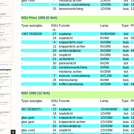
glas rood
-
mistlamp achter
12W35
bol
1
-
-
instrum. controlelamp
12V2W
bol
1
-
33
binnenverlichting
12V5W
buis
1
NSU Prinz 1000 (6 Volt)
Type auto/glas
NSU
Functie
Lamp
Type
Ph
nr.
>367 0538206
17
koplamp
6V45/40W
bol
-
-
18
stadslicht
6V4W
bol
6
4
knipperlicht voor
6V18W
buis
-
-
11
knipperlicht achter
6V18W
buis
-
-
10
achteruitrijlamp
6V10W
buis
6
-
16
stoplicht
6V18W
buis
-
-
21
achterlicht
6V5W
buis
-
-
30
parkeerlicht
6V2W
bol
-
-
21
kentekenverlichting
6V5W
buis
-
-
-
mistlamp achter
6V35W
bol
-
-
7
instrum. controlelamp
6V1,2W
bol
-
-
26
interieurlamp
6V4W
buis
-
-
32
kofferruimtelamp
6V10W
bol
6
NSU 1000 (12 Volt)
Type auto/glas
NSU
Functie
Lamp
Type
Ph
nr.
367 0538207>
17
koplamp
12V45/40W
bol
1
-
18
stadslicht
12V4W
bol
1
glas geel
4
knipperlicht voor
12V18W
buis
1
glas geel
11
knipperlicht achter
12V18W
buis
1
-
10
achteruitrijlamp
12V10W
buis
1
glas rood
16
stoplicht
12V18W
buis
1