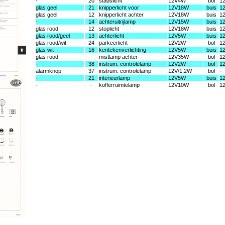
-
20
stadslicht
12V4W
bol
1
glas geel
21
knipperlicht voor
12V18W
buis
1
glas geel
12
knipperlicht achter
12V18W
buis
1
-
14
achteruitrijlamp
12V15W
buis
1
glas rood
12
stoplicht
12V18W
buis
1
glas rood/geel
13
achterlicht
12V5W
buis
1
glas rood/wit
24
parkeerlicht
12V2W
bol
1
glas wit
16
kentekenverlichting
12V5W
buis
1
glas rood
-
mistlamp achter
12V35W
bol
1
-
38
instrum. controlelamp
12V2W
bol
1
alarmknop
37
instrum. controlelamp
12V/1,2W
bol
-
-
21
interieurlamp
12V5W
buis
1
-
-
kofferruimtelamp
12V10W
bol
1