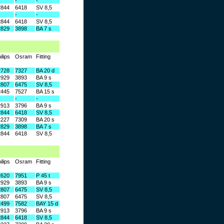
-
-
2844
6418
SV 8,5
-
-
2844
6418
SV 8,5
2829
3898
BA 7 s
ilips
Osram
Fitting
2728
7327
BA 20 d
2929
3893
BA 9 s
2807
6475
SV 8,5
2445
7527
BA 15 s
-
-
2913
3796
BA 9 s
2844
6418
SV 8,5
2227
7309
BA 20 s
2829
3898
BA 7 s
2844
6418
SV 8,5
ilips
Osram
Fitting
2620
7951
P 45 t
2929
3893
BA 9 s
2807
6475
SV 8,5
2807
6475
SV 8,5
2499
7582
BAY 15 d
2913
3796
BA 9 s
2844
6418
SV 8,5