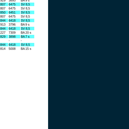
2929
3893
BA 9 s
2807
6475
SV 8,5
2807
6475
SV 8,5
2850
6451
SV 8,5
2807
6475
SV 8,5
2844
6418
SV 8,5
2913
3796
BA 9 s
2844
6418
SV 8,5
2227
7309
BA 20 s
2829
3898
BA 7 s
-
-
2844
6418
SV 8,5
2814
5008
BA 15 s