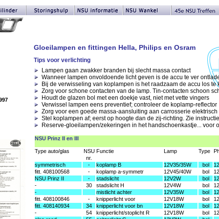
Gloeilampen en fittingen Hella, Philips en Osram
Tips voor verlichting
Lampen gaan zwakker branden bij slecht massa contact
Wanneer lampen onvoldoende licht geven is de accu te ver ontlad
Bij de verwisseling van koplampen is het raadzaam de accu los te
Zorg voor schone contacten van de lamp. Tin-contacten schoon s
Houdt de glazen bol met een doekje vast, niet met vette vingers
997
Verwissel lampen eens preventief; controleer de koplamp-reflector
Zorg voor een goede massa-aansluiting aan carrosserie elektrisch c
Stel koplampen af; eerst op hoogte dan de zij-richting. Zie instruct
Reserve-gloeilampen/zekeringen in het handschoenkastje... voor
NSU Prinz II en III
Type auto/glas
NSU
Functie
Lamp
Type
Ph
nr.
symmetrisch
-
koplamp B
12V35/35W
bol
1
fitt. 408100568
-
koplamp a-symmetr
12V45/40W
bol
1
NSU Prinz II
-
stadslicht
12V2W
bol
1
-
30
stadslicht H
12V4W
bol
1
-
mistlicht achter
12V35W
bol
1
fitt. 408100846
-
knipperlicht voor
12V18W
bol
1
fitt. 408140934
34
knipperlicht voor bn
12V18W
bol
1
-
54
knipperlicht/stoplicht R
12V18W
bol
1