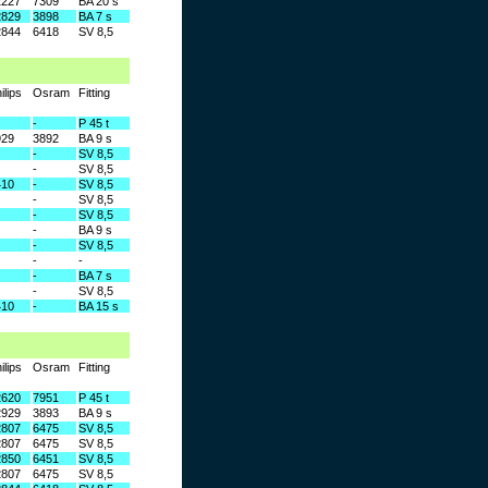
2227
7309
BA 20 s
2829
3898
BA 7 s
2844
6418
SV 8,5
ilips
Osram
Fitting
-
P 45 t
929
3892
BA 9 s
-
SV 8,5
-
SV 8,5
410
-
SV 8,5
-
SV 8,5
-
SV 8,5
-
BA 9 s
-
SV 8,5
-
-
-
BA 7 s
-
SV 8,5
410
-
BA 15 s
ilips
Osram
Fitting
2620
7951
P 45 t
2929
3893
BA 9 s
2807
6475
SV 8,5
2807
6475
SV 8,5
2850
6451
SV 8,5
2807
6475
SV 8,5