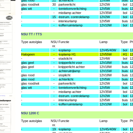
glas rood
21
achterlicht
12V5W
buis
1
glas rood/wit
30
parkeerlicht
12V2W
bol
1
glas wit
-
kentekenverlichting
12V5W
buis
1
-
-
mistlamp achter
12V35W
bol
1
-
15
instrum. controlelamp
12V2W
bol
1
-
-
interieurlamp
12V5W
buis
1
-
-
kofferruimtelamp
12V10W
bol
1
NSU TT / TTS
Type auto/glas
NSU
Functie
Lamp
Type
Ph
nr.
-
-
koplamp
12V45/40W
bol
1
Halogeen
-
koplamp H1
12V55W
H1
1
-
-
stadslicht
12V4W
bol
1
glas geel
-
knipperlicht voor
12V18W
buis
1
glas geel
-
knipperlicht achter
12V18W
buis
1
-
-
achteruitrijlamp
12V15W
buis
1
glas rood
-
stoplicht
12V18W
buis
1
glas rood
-
achterlicht
12V5W
buis
1
glas rood/wit
-
parkeerlicht
12V2W
bol
1
glas wit
-
kentekenverlichting
12V5W
buis
1
-
-
mistlamp achter
12V35W
bol
1
-
-
instrum. controlelamp
12V2W
bol
1
-
-
interieurlamp
12V5W
buis
1
-
-
kofferruimtelamp
12V10W
bol
1
NSU 1200 C
Type auto/glas
NSU
Functie
Lamp
Type
Ph
nr.
-
19
koplamp
12V45/40W
bol
1