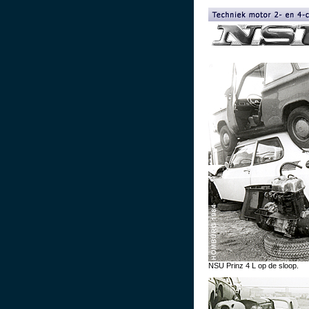
NSU Prinz 4 L op de sloop.