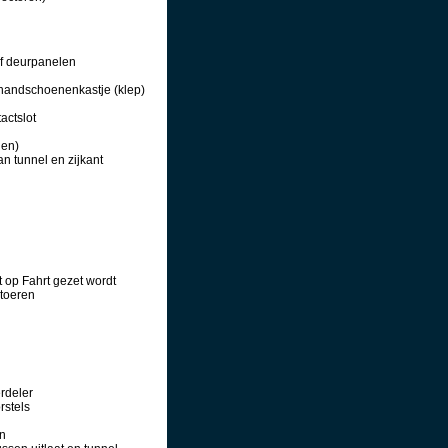
of deurpanelen
 handschoenenkastje (klep)
tactslot
len)
 tunnel en zijkant
t op Fahrt gezet wordt
 toeren
rdeler
rstels
en