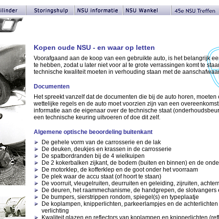
Kopen oude NSU - en waar op letten
Voorafgaand aan de koop van een gebruikte auto, is het belangrijk ee
te hebben, zodat u later niet voor al te grote verrassingen komt te sta
technische kwaliteit moeten in verhouding staan met de aanschafwaa
Documenten
Het spreekt vanzelf dat de documenten die bij de auto horen, moet
wettelijke regels en de auto moet voorzien zijn van een overeenkom
informatie aan de eigenaar over de technische staat (onderhoudsbeur
een technische keuring uitvoeren of doe dit zelf.
Algemene optische beoordeling buitenkant
De gehele vorm van de carrosserie en de lak
De deuken, deukjes en krassen in de carrosserie
De spatbordranden bij de 4 wielkuipen
De 2 kokerbalken zijkant, de bodem (buiten en binnen) en de onde
De motorklep, de kofferklep en de goot onder het voorraam
De plek waar de accu staat (of hoort te staan)
De voorruit, vleugelruiten, deurruiten en geleiding, zijruiten, achter
De deuren, het raammechanisme, de handgrepen, de slotvangers 
De bumpers, sierstrippen rondom, spiegel(s) en typeplaatje
De koplampen, knipperlichten, parkeerlampjes en de achterlichten
verlichting
Kwaliteit glazen en reflectors van koplampen en knipperlichten (ref