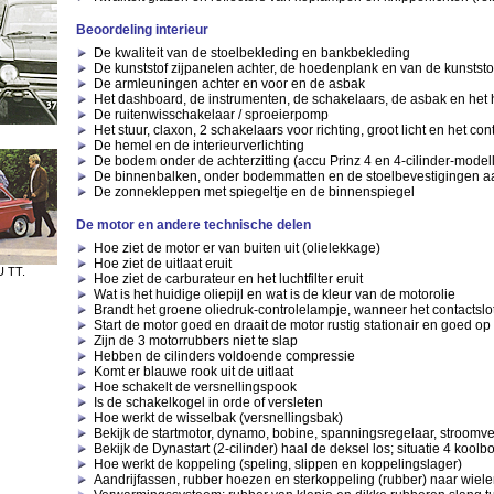
Beoordeling interieur
De kwaliteit van de stoelbekleding en bankbekleding
De kunststof zijpanelen achter, de hoedenplank en van de kunstst
De armleuningen achter en voor en de asbak
Het dashboard, de instrumenten, de schakelaars, de asbak en het
De ruitenwisschakelaar / sproeierpomp
Het stuur, claxon, 2 schakelaars voor richting, groot licht en het con
De hemel en de interieurverlichting
De bodem onder de achterzitting (accu Prinz 4 en 4-cilinder-model
De binnenbalken, onder bodemmatten en de stoelbevestigingen aan
De zonnekleppen met spiegeltje en de binnenspiegel
De motor en andere technische delen
Hoe ziet de motor er van buiten uit (olielekkage)
Hoe ziet de uitlaat eruit
U TT.
Hoe ziet de carburateur en het luchtfilter eruit
Wat is het huidige oliepijl en wat is de kleur van de motorolie
Brandt het groene oliedruk-controlelampje, wanneer het contactslo
Start de motor goed en draait de motor rustig stationair en goed op
Zijn de 3 motorrubbers niet te slap
Hebben de cilinders voldoende compressie
Komt er blauwe rook uit de uitlaat
Hoe schakelt de versnellingspook
Is de schakelkogel in orde of versleten
Hoe werkt de wisselbak (versnellingsbak)
Bekijk de startmotor, dynamo, bobine, spanningsregelaar, stroomve
Bekijk de Dynastart (2-cilinder) haal de deksel los; situatie 4 koolbo
Hoe werkt de koppeling (speling, slippen en koppelingslager)
Aandrijfassen, rubber hoezen en sterkoppeling (rubber) naar wiel