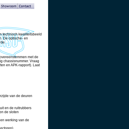
n technisch kwaliteitsbeeld
an. De optische- en
rde.
en overeenstemmen met de
stig chassisnummer. Vraag
ten en APK-rapport). Laat
rzijde van de deuren
ruit en de ruitrubbers
en de sloten
 en werking van de
lectoren)