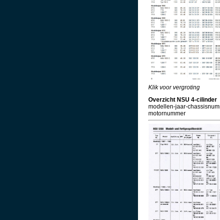
Klik voor vergroting
Overzicht NSU 4-cilinder
modellen-jaar-chassisnum
motornummer