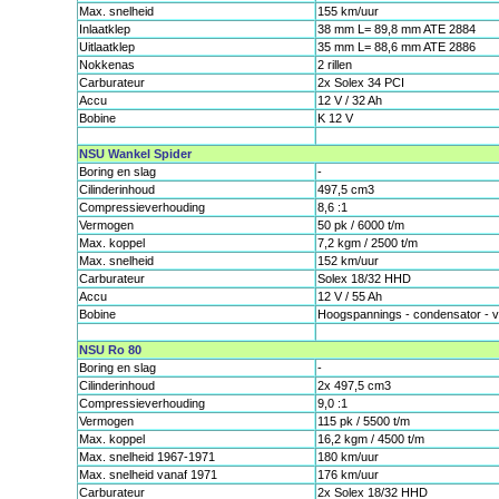
Max. snelheid
155 km/uur
Inlaatklep
38 mm L= 89,8 mm ATE 2884
Uitlaatklep
35 mm L= 88,6 mm ATE 2886
Nokkenas
2 rillen
Carburateur
2x Solex 34 PCI
Accu
12 V / 32 Ah
Bobine
K 12 V
NSU Wankel Spider
Boring en slag
-
Cilinderinhoud
497,5 cm3
Compressieverhouding
8,6 :1
Vermogen
50 pk / 6000 t/m
Max. koppel
7,2 kgm / 2500 t/m
Max. snelheid
152 km/uur
Carburateur
Solex 18/32 HHD
Accu
12 V / 55 Ah
Bobine
Hoogspannings - condensator - v
NSU Ro 80
Boring en slag
-
Cilinderinhoud
2x 497,5 cm3
Compressieverhouding
9,0 :1
Vermogen
115 pk / 5500 t/m
Max. koppel
16,2 kgm / 4500 t/m
Max. snelheid 1967-1971
180 km/uur
Max. snelheid vanaf 1971
176 km/uur
Carburateur
2x Solex 18/32 HHD