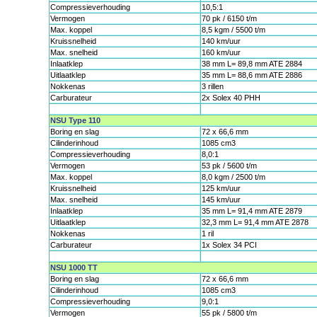
Compressieverhouding
10,5:1
Vermogen
70 pk / 6150 t/m
Max. koppel
8,5 kgm / 5500 t/m
Kruissnelheid
140 km/uur
Max. snelheid
160 km/uur
Inlaatklep
38 mm L= 89,8 mm ATE 2884
Uitlaatklep
35 mm L= 88,6 mm ATE 2886
Nokkenas
3 rillen
Carburateur
2x Solex 40 PHH
NSU Type 110
Boring en slag
72 x 66,6 mm
Cilinderinhoud
1085 cm3
Compressieverhouding
8,0:1
Vermogen
53 pk / 5600 t/m
Max. koppel
8,0 kgm / 2500 t/m
Kruissnelheid
125 km/uur
Max. snelheid
145 km/uur
Inlaatklep
35 mm L= 91,4 mm ATE 2879
Uitlaatklep
32,3 mm L= 91,4 mm ATE 2878
Nokkenas
1 ril
Carburateur
1x Solex 34 PCI
NSU 1000 TT
Boring en slag
72 x 66,6 mm
Cilinderinhoud
1085 cm3
Compressieverhouding
9,0:1
Vermogen
55 pk / 5800 t/m