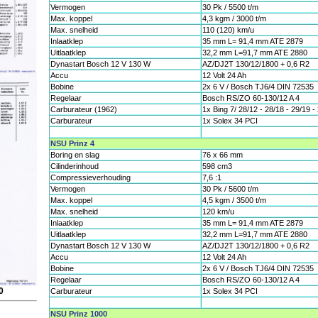
Vermogen
30 Pk / 5500 t/m
Max. koppel
4,3 kgm / 3000 t/m
Max. snelheid
110 (120) km/u
Inlaatklep
35 mm L= 91,4 mm ATE 2879
Uitlaatklep
32,2 mm L=91,7 mm ATE 2880
Dynastart Bosch 12 V 130 W
AZ/DJ2T 130/12/1800 + 0,6 R2
Accu
12 Volt 24 Ah
Bobine
2x 6 V / Bosch TJ6/4 DIN 72535
Regelaar
Bosch RS/ZO 60-130/12 A 4
Carburateur (1962)
1x Bing 7/ 28/12 - 28/18 - 29/19 -
Carburateur
1x Solex 34 PCI
NSU Prinz 4
Boring en slag
76 x 66 mm
Cilinderinhoud
598 cm3
Compressieverhouding
7,6 :1
Vermogen
30 Pk / 5600 t/m
Max. koppel
4,5 kgm / 3500 t/m
Max. snelheid
120 km/u
Inlaatklep
35 mm L= 91,4 mm ATE 2879
Uitlaatklep
32,2 mm L=91,7 mm ATE 2880
Dynastart Bosch 12 V 130 W
AZ/DJ2T 130/12/1800 + 0,6 R2
Accu
12 Volt 24 Ah
Bobine
2x 6 V / Bosch TJ6/4 DIN 72535
Regelaar
Bosch RS/ZO 60-130/12 A 4
0
Carburateur
1x Solex 34 PCI
NSU Prinz 1000