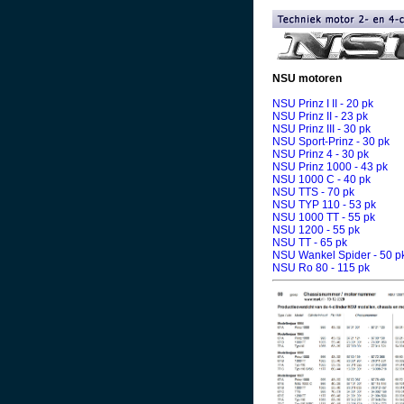
NSU motoren
NSU Prinz I II - 20 pk
NSU Prinz II - 23 pk
NSU Prinz III - 30 pk
NSU Sport-Prinz - 30 pk
NSU Prinz 4 - 30 pk
NSU Prinz 1000 - 43 pk
NSU 1000 C - 40 pk
NSU TTS - 70 pk
NSU TYP 110 - 53 pk
NSU 1000 TT - 55 pk
NSU 1200 - 55 pk
NSU TT - 65 pk
NSU Wankel Spider - 50 p
NSU Ro 80 - 115 pk