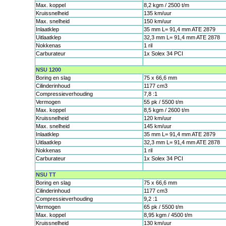
Max. koppel
8,2 kgm / 2500 t/m
Kruissnelheid
135 km/uur
Max. snelheid
150 km/uur
Inlaatklep
35 mm L= 91,4 mm ATE 2879
Uitlaatklep
32,3 mm L= 91,4 mm ATE 2878
Nokkenas
1 ril
Carburateur
1x Solex 34 PCI
NSU 1200
Boring en slag
75 x 66,6 mm
Cilinderinhoud
1177 cm3
Compressieverhouding
7,8 :1
Vermogen
55 pk / 5500 t/m
Max. koppel
8,5 kgm / 2600 t/m
Kruissnelheid
120 km/uur
Max. snelheid
145 km/uur
Inlaatklep
35 mm L= 91,4 mm ATE 2879
Uitlaatklep
32,3 mm L= 91,4 mm ATE 2878
Nokkenas
1 ril
Carburateur
1x Solex 34 PCI
NSU TT
Boring en slag
75 x 66,6 mm
Cilinderinhoud
1177 cm3
Compressieverhouding
9,2 :1
Vermogen
65 pk / 5500 t/m
Max. koppel
8,95 kgm / 4500 t/m
Kruissnelheid
130 km/uur