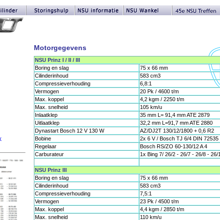
Motorgegevens
NSU Prinz I / II / III
Boring en slag
75 x 66 mm
Cilinderinhoud
583 cm3
Compressieverhouding
6,8:1
Vermogen
20 Pk / 4600 t/m
Max. koppel
4,2 kgm / 2250 t/m
Max. snelheid
105 km/u
Inlaatklep
35 mm L= 91,4 mm ATE 2879
Uitlaatklep
32,2 mm L=91,7 mm ATE 2880
Dynastart Bosch 12 V 130 W
AZ/DJ2T 130/12/1800 + 0,6 R2
k
Bobine
2x 6 V / Bosch TJ 6/4 DIN 72535
Regelaar
Bosch RS/ZO 60-130/12 A 4
Carburateur
1x Bing 7/ 26/2 - 26/7 - 26/8 - 26/
NSU Prinz III
Boring en slag
75 x 66 mm
Cilinderinhoud
583 cm3
Compressieverhouding
7,5:1
Vermogen
23 Pk / 4500 t/m
Max. koppel
4,4 kgm / 2850 t/m
Max. snelheid
110 km/u