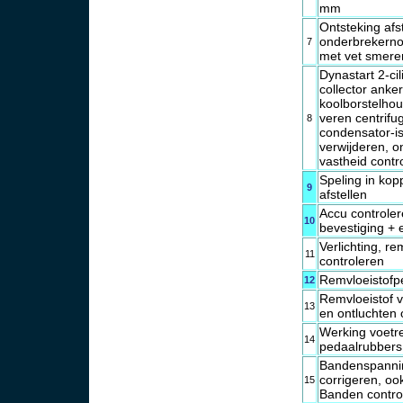
mm
Ontsteking afs
onderbrekerno
7
met vet smere
Dynastart 2-cil
collector anke
koolborstelho
veren centrifu
8
condensator-is
verwijderen, o
vastheid contr
Speling in kop
9
afstellen
Accu controlere
10
bevestiging + 
Verlichting, re
11
controleren
Remvloeistofpe
12
Remvloeistof 
13
en ontluchten 
Werking voetr
14
pedaalrubbers
Bandenspannin
corrigeren, ook
15
Banden control