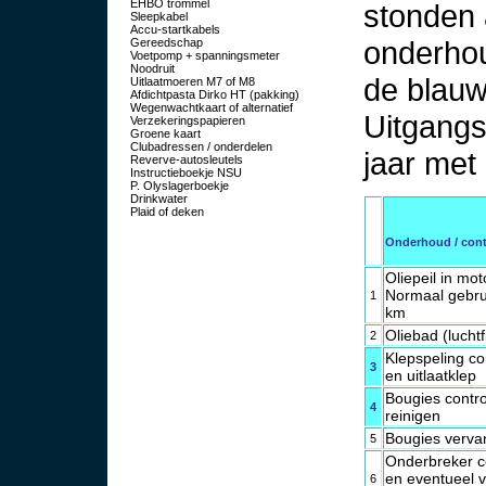
EHBO trommel
stonden 
Sleepkabel
Accu-startkabels
onderhou
Gereedschap
Voetpomp + spanningsmeter
Noodruit
de blau
Uitlaatmoeren M7 of M8
Afdichtpasta Dirko HT (pakking)
Wegenwachtkaart of alternatief
Uitgangs
Verzekeringspapieren
Groene kaart
Clubadressen / onderdelen
jaar met
Reverve-autosleutels
Instructieboekje NSU
P. Olyslagerboekje
Drinkwater
Plaid of deken
Onderhoud / contr
Oliepeil in mot
Normaal gebrui
1
km
Oliebad (luchtf
2
Klepspeling co
3
en uitlaatklep
Bougies contr
4
reinigen
Bougies verv
5
Onderbreker c
en eventueel 
6