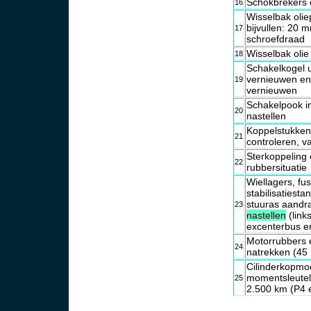
Schokbrekers 
16
Wisselbak oliep
bijvullen: 20 
17
schroefdraad
Wisselbak olie
18
Schakelkogel ui
vernieuwen en 
19
vernieuwen
Schakelpook in
20
nastellen
Koppelstukken 
21
controleren, 
Sterkoppeling 
22
rubbersituatie
Wiellagers, fu
stabilisatiest
stuuras aandr
23
nastellen
(link
excenterbus en
Motorrubbers 
24
natrekken (45
Cilinderkopmo
momentsleutel
25
2.500 km (P4 