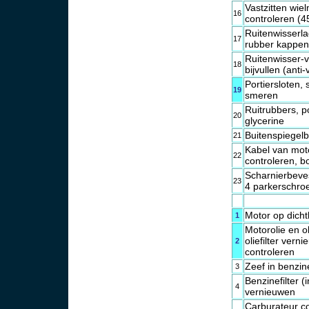
Vastzitten wi
16
controleren (
Ruitenwisserla
17
rubber kappen
Ruitenwisser-v
18
bijvullen (anti-
Portiersloten,
19
smeren
Ruitrubbers, p
20
glycerine
Buitenspiegelb
21
Kabel van mot
22
controleren, b
Scharnierbeve
23
4 parkerschro
Motor op dicht
1
Motorolie en ol
oliefilter vern
2
controleren
Zeef in benzi
3
Benzinefilter (
4
vernieuwen
Carburateur co