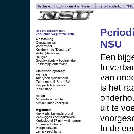
Period
Reserveonderdelen
voor onderweg of vakantie
Ontsteking
NSU
Contactpunten
Voelermaat
Koolborstels (Dynastart)
Rotor (4-cilinder)
Een bijg
Bougies
Bougiekabels + bobinekabel
In verba
Testlampje ontsteking
Elektrisch systeem
van ond
V-snaar
Alle typen gloeilampen
Zekeringen 5, 8 en 16 A
is het r
Knipperlichtautomaat
Isolatietape
onderho
Motor
Motorolie + trechter
Motorrubber voorzijde
uit te v
Algemeen
Krik + plankje ondergrond
voorges
Wielwiggen voor opkrikken
Kruissleutel 17 mm wielmoeren
Gevarendriehoek
In de ee
Veiligheidsjack
Lamp - pechlamp