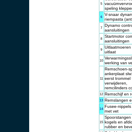
vacuümvervro
5
speling kleppe
V-snaar dynam
6
riempasta (ant
Dynamo control
7
aansluitingen
Startmotor con
8
aansluitingen
Uitlaatmoeren 
9
uitlaat
Verwarmingssl
10
werking van v
Remschoen-spe
ankerplaat slw
eerst trommel 
11
verwijderen,
remcilinders c
Remschijf en 
12
Remslangen en
13
Fusee-nippels
14
met vet
Spoorstangen 
kogels en afdic
15
rubber en beve