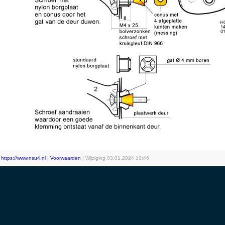
|
https://www.nsu4.nl
|
Voorwaarden
| Wijziging
03.01.2024 10:46