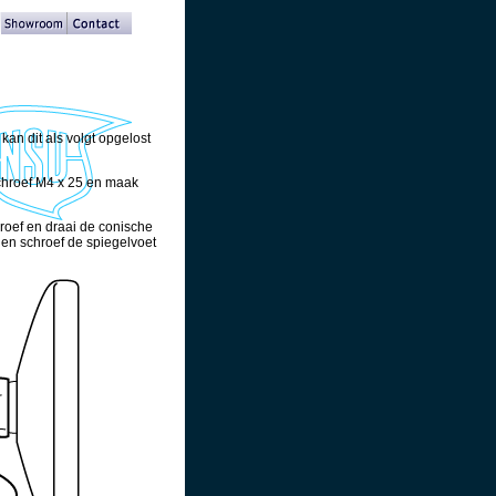
kan dit als volgt opgelost
chroef M4 x 25 en maak
roef en draai de conische
 en schroef de spiegelvoet