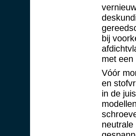
vernieuw
deskundi
gereedsc
bij voor
afdichtv
met een p
Vóór mon
en stofv
in de jui
modelle
schroeve
neutrale
gespanne