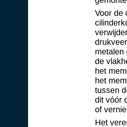
Voor de 
cilinder
verwijde
drukvee
metalen 
de vlakhe
het memb
het mem
tussen d
dit vóór
of verni
Het vere