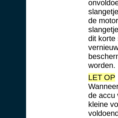
onvoldoe
slangetj
de motor 
slangetje
dit korte
vernieuw
bescherm
worden.
LET OP
Wanneer 
de accu 
kleine v
voldoend