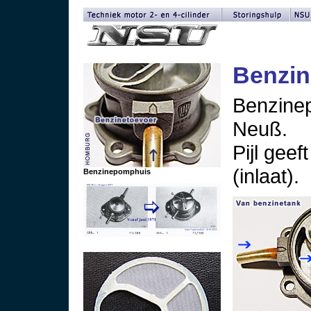
Benzi
Benzinep
Neuß.
Pijl gee
(inlaat).
Benzinepomphuis