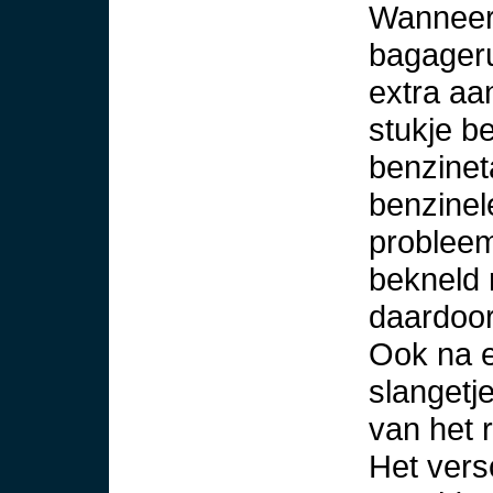
Wanneer 
bagageru
extra aa
stukje b
benzinet
benzinel
probleem
bekneld 
daardoor
Ook na e
slangetj
van het 
Het vers