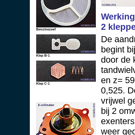
Werkin
2 klepp
Benzinezeef
De aandr
begint bi
Klep B-1
door de
tandwiel
en z= 59
Klep C-1
0,525. D
vrijwel g
bij 2 om
exenters
weer geg