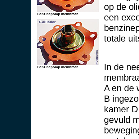
op de ol
een exce
Benzinepomp membraan
benzine
totale ui
In de ne
Benzinepomp membraan
membraan
A en de 
B ingezo
kamer D 
gevuld m
beweging