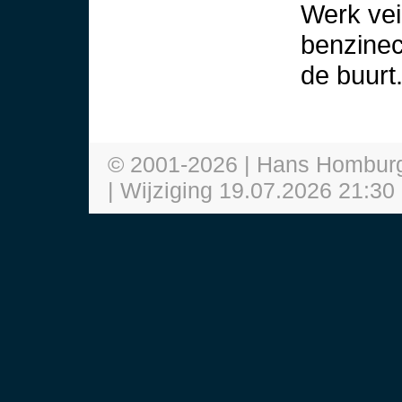
Werk vei
benzinec
de buurt
© 2001-
2026
| Hans Hombur
| Wijziging
19.07.2026 21:30