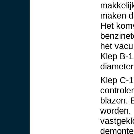
makkelij
maken do
Het komv
benzinet
het vacu
Klep B-1 
diameter
Klep C-1
controler
blazen. 
worden. 
vastgekl
demonter