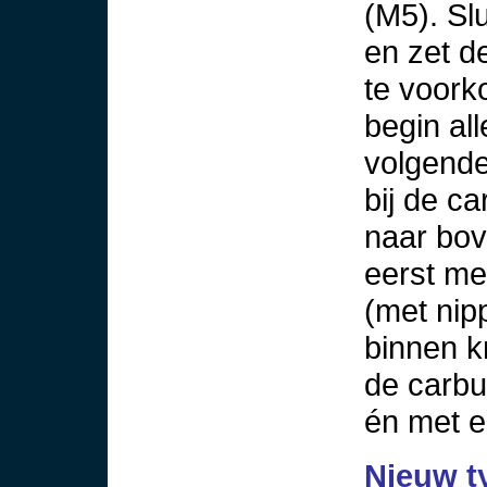
(M5). Sl
en zet 
te voork
begin al
volgende
bij de c
naar bov
eerst me
(met nip
binnen k
de carbu
én met 
Nieuw t