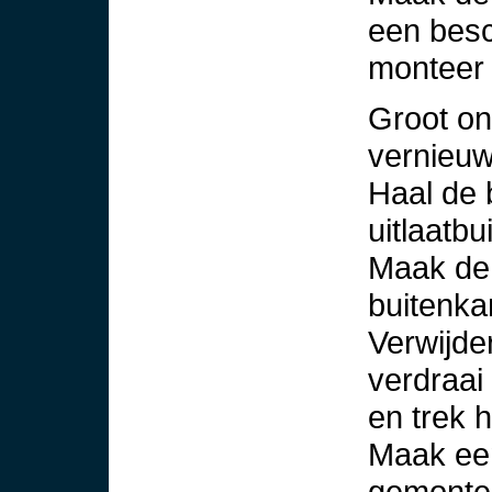
een besc
monteer 
Groot o
vernieu
Haal de 
uitlaatbu
Maak de
buitenka
Verwijde
verdraai
en trek 
Maak ee
gemonte