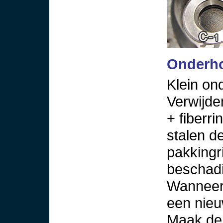
Onderh
Klein on
Verwijde
+ fiberr
stalen d
pakkingr
beschadi
Wanneer 
een nie
Maak de