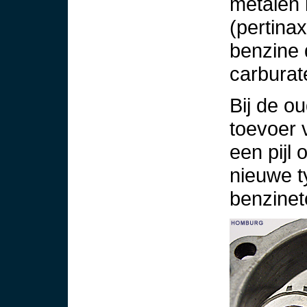
metalen 
(pertina
benzine d
carburat
Bij de o
toevoer
een pijl 
nieuwe t
benzinet