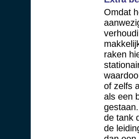
Omdat he
aanwezig
verhoudin
makkelij
raken hi
stationa
waardoor
of zelfs 
als een 
gestaan. 
de tank 
de leidin
dan een 