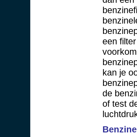
benzinefi
benzinel
benzinep
een filte
voorkome
benzinepo
kan je o
benzinep
de benzi
of test 
luchtdru
Benzine