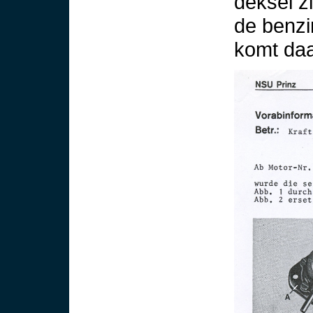
deksel zi
de benzi
komt daa