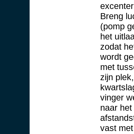
excenter
Breng lu
(pomp ge
het uitla
zodat h
wordt ge
met tuss
zijn ple
kwartslag
vinger w
naar het
afstands
vast met