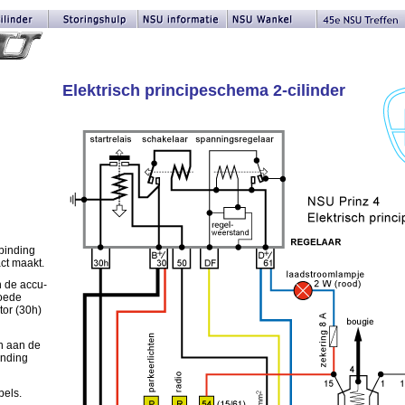
Elektrisch principeschema 2-cilinder
rbinding
ct maakt.
n de accu-
oede
tor (30h)
n aan de
inding
bels.