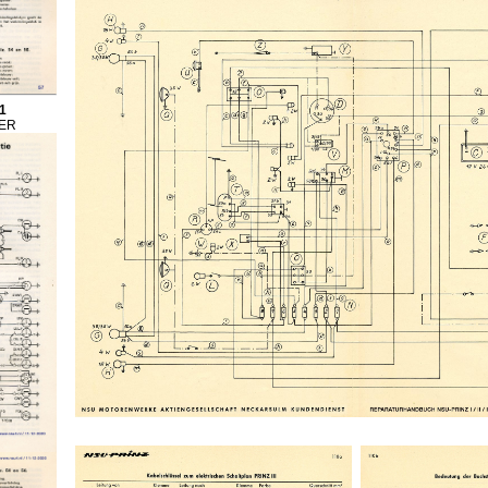
1
GER