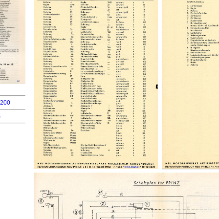
1200
S