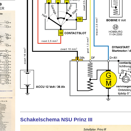
9
GER
Schakelschema NSU Prinz III