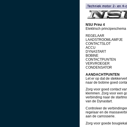
NSU Prinz 4
Elektrisch principeschema
REGELAAR
LAADSTROOMLAMPJE
CONTACTSLOT
ACCU
DYNASTART
BOBINE
CONTACTPUNTEN
VERVROEGER
CONDENSATOR
AANDACHTPUNTEN
Let er op dat de stekkerve
naar de bobine goed conta
Zorg voor goed contact va
klemmen. Zorg voor een g
verbinding naar de startmo
van de Dynastart.
Controleer de verbindinge
regelaar en de massaverb
aan de carrosserie.
Zorg voor goede bougieka