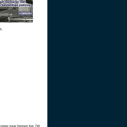
n.
.
uiger naar binnen toe. Dit