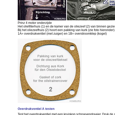
Prinz 4 motor onderzijde
Het oliefilterhuis (1) en de kamer van de oliezeef (2) van binnen gezie
Bij het oliezeefhuis (2) hoort een pakking van kurk (zie foto hieronder)
1A= overdrukventiel (met zuiger) en 1B= overstroomklep (kogel)
Overdrukventiel A testen
Test het overdrukventiel met een kruiskop schroevendraaier. Druk de z