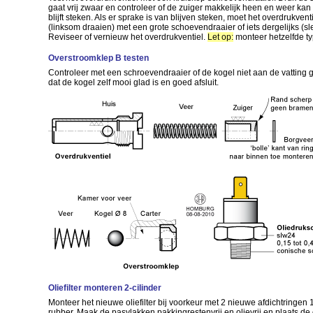
gaat vrij zwaar en controleer of de zuiger makkelijk heen en weer kan
blijft steken. Als er sprake is van blijven steken, moet het overdrukv
(linksom draaien) met een grote schoevendraaier of iets dergelijks (sl
Reviseer of vernieuw het overdrukventiel.
Let op:
monteer hetzelfde ty
Overstroomklep B testen
Controleer met een schroevendraaier of de kogel niet aan de vatting g
dat de kogel zelf mooi glad is en goed afsluit.
Oliefilter monteren 2-cilinder
Monteer het nieuwe oliefilter bij voorkeur met 2 nieuwe afdichtringen
rubber. Maak de pasvlakken pakkingrestenvrij en olievrij en plaats de 