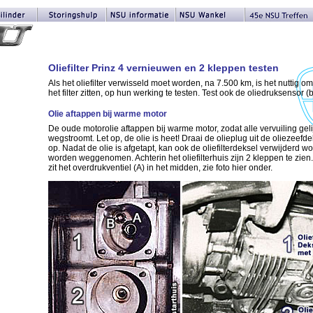
Oliefilter Prinz 4 vernieuwen en 2 kleppen testen
Als het oliefilter verwisseld moet worden, na 7.500 km, is het nuttig o
het filter zitten, op hun werking te testen. Test ook de oliedruksensor (
Olie aftappen bij warme motor
De oude motorolie aftappen bij warme motor, zodat alle vervuiling gelij
wegstroomt. Let op, de olie is heet! Draai de olieplug uit de oliezeef
op. Nadat de olie is afgetapt, kan ook de oliefilterdeksel verwijderd wo
worden weggenomen. Achterin het oliefilterhuis zijn 2 kleppen te zien.
zit het overdrukventiel (A) in het midden, zie foto hier onder.