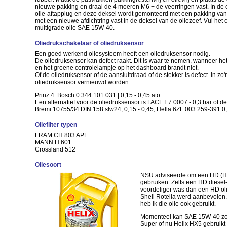
nieuwe pakking en draai de 4 moeren M6 + de veerringen vast. In de ol
olie-aftapplug en deze deksel wordt gemonteerd met een pakking van 
met een nieuwe afdichtring vast in de deksel van de oliezeef. Vul het 
multigrade olie SAE 15W-40.
Oliedrukschakelaar of oliedruksensor
Een goed werkend oliesysteem heeft een oliedruksensor nodig.
De oliedruksensor kan defect raakt. Dit is waar te nemen, wanneer he
en het groene controlelampje op het dashboard brandt niet.
Of de oliedruksensor of de aansluitdraad of de stekker is defect. In zo
oliedruksensor vernieuwd worden.
Prinz 4: Bosch 0 344 101 031 | 0,15 - 0,45 ato
Een alternatief voor de oliedruksensor is FACET 7.0007 - 0,3 bar of de
Bremi 10755/34 DIN 158 slw24, 0,15 - 0,45, Hella 6ZL 003 259-391 0,
Oliefilter typen
FRAM CH 803 APL
MANN H 601
Crossland 512
Oliesoort
NSU adviseerde om een HD (He
gebruiken. Zelfs een HD diesel-
voordeliger was dan een HD ol
Shell Rotella werd aanbevolen. 
heb ik die olie ook gebruikt.
Momenteel kan SAE 15W-40 zoal
Super of nu Helix HX5 gebruikt