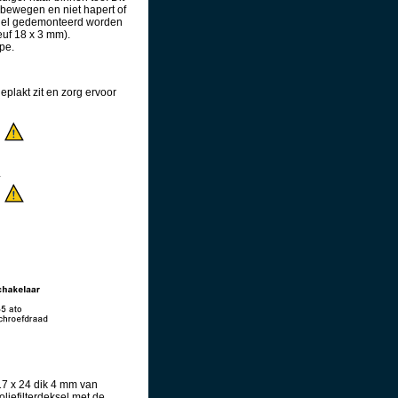
 bewegen en niet hapert of
entiel gedemonteerd worden
euf 18 x 3 mm).
pe.
eplakt zit en zorg ervoor
 17 x 24 dik 4 mm van
oliefilterdeksel met de