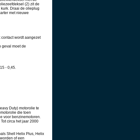
iezeefdeksel (2) zit de
kurk. Draai de olieplug
carter met nieuwe
t contact wordt aangezet
'n geval moet de
15 - 0,45.
avy Duty) motorolie te
motorolie die toen
ie voor benzinemotoren.
Tot circa het jaar 2000
s Shell Helix Plus, Helix
 worden of een