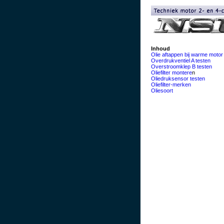
Inhoud
Olie aftappen bij warme motor
Overdrukventiel A testen
Overstroomklep B testen
Oliefilter montere
n
Oliedruksensor testen
Oliefilter-merken
Oliesoort