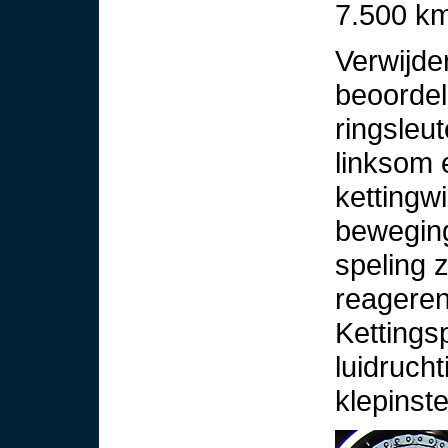
7.500 km
Verwijde
beoordel
ringsleut
linksom 
kettingwi
beweging
speling z
reageren
Kettings
luidrucht
klepinste