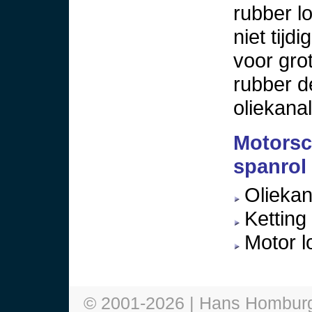
rubber l
niet tij
voor gro
rubber d
oliekana
Motorsc
spanrol
Oliekan
Ketting
Motor lo
© 2001-
2026
| Hans Hombur