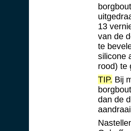
borgbout
uitgedra
13 verni
van de d
te bevel
silicone 
rood) te
TIP.
Bij 
borgbout
dan de d
aandraai
Nastelle