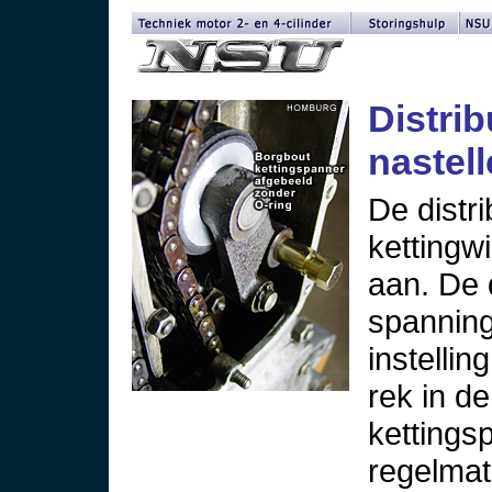
Distrib
nastel
De distri
kettingw
aan. De 
spanning
instelli
rek in de
kettings
regelmat