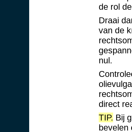
de rol d
Draai da
van de kr
rechtsom
gespanne
nul.
Controlee
olievulg
rechtsom
direct r
TIP.
Bij 
bevelen 