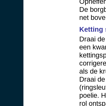
Opheffen
De borgbo
net bove
Ketting
Draai de
een kwar
kettings
corrigere
als de k
Draai de
(ringsleu
poelie. H
rol onts