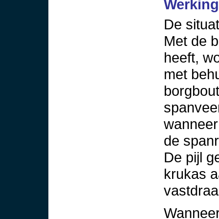
Werking
De situa
Met de b
heeft, w
met behu
borgbout
spanveer 
wanneer 
de spanr
De pijl g
krukas aa
vastdraa
Wanneer 