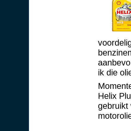
voordeli
benzinem
aanbevol
ik die ol
Momente
Helix Pl
gebruikt
motoroli