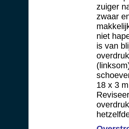
zuiger na
zwaar en
makkelij
niet hape
is van bl
overdruk
(linksom
schoevend
18 x 3 m
Reviseer
overdruk
hetzelfde
Overstr