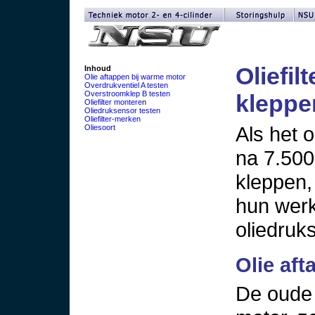
Oliefil
Inhoud
Olie aftappen bij warme motor
Overdrukventiel A testen
Overstroomklep B testen
kleppen
Oliefilter montere
n
Oliedruksensor testen
Oliefilter-merken
Als het o
Oliesoort
na 7.500
kleppen, 
hun werk
oliedruk
Olie af
De oude 