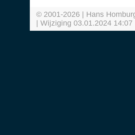
© 2001-
2026
| Hans Hombur
| Wijziging
03.01.2024 14:07