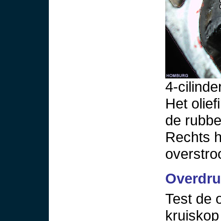
4-cilinde
Het olief
de rubber
Rechts h
overstro
Overdru
Test de 
kruiskop