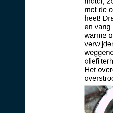
motor, zo
met de ol
heet! Dra
en vang 
warme oli
verwijder
weggenom
oliefilte
Het over
overstro