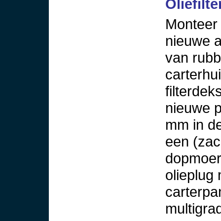
Oliefilt
Monteer h
nieuwe a
van rubb
carterhu
filterde
nieuwe pl
mm in de 
een (zac
dopmoer 
olieplug
carterpa
multigra