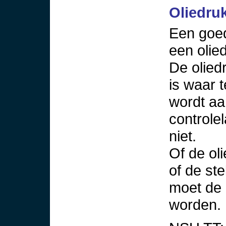
Oliedru
Een goed
een olie
De olied
is waar 
wordt aa
controle
niet.
Of de ol
of de ste
moet de 
worden.