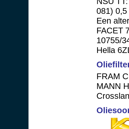
NSU TT:
081) 0,5 
Een alte
FACET 7.
10755/34
Hella 6Z
Oliefilt
FRAM C
MANN H
Crossla
Oliesoo