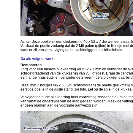
Achter deze poelie zit een oliekeerring 40 x 52 x 7 die wel eens gaat 
Verdraai de poelie zodanig dat de 2 M6 gaten (pijlen) in lijn zijn met de
want er zit een versteviging op het achterliggend distributiehuis.
Ga als volgt te werk
Demonteren
Zorg voor een nieuwe oliekeerring 40 x 52 x 7 mm en verwijder de V-s
schroefdraadeind van de krukas vrij van vuil of roest. Draai de centr
een lange ringsleutel en verwijder de 2 veerringen; blokkeer daarbij d
Draai met 2 boutjes M6 x 30 (vol schroefdraad) de poelie gelijkmatig 
eerst de poelie in de juiste stand, zie foto. Let op de spie in de krukas.
Verwijder de oude oliekeerring heel voorzichtig zonder de aluminium 
kan vanaf de onderzijde van de auto gedaan worden. Maak de vatting
er geen bramen aan de voorzijde aanwezig zijn.