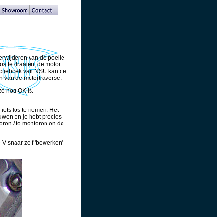
verwijderen van de poelie
los te draaien, de motor
tructieboek van NSU kan de
en van de motortraverse.
ze nog OK is.
 iets los te nemen. Het
duwen en je hebt precies
eren / te monteren en de
e V-snaar zelf 'bewerken'