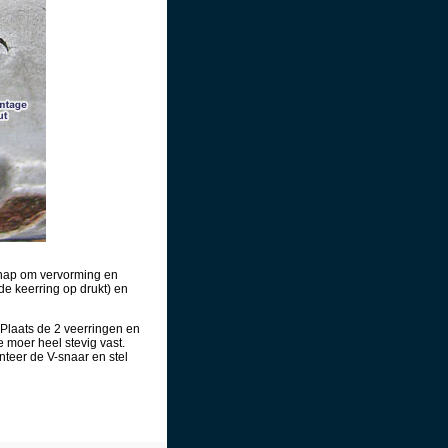
chap om vervorming en
de keerring op drukt) en
. Plaats de 2 veerringen en
 moer heel stevig vast.
teer de V-snaar en stel