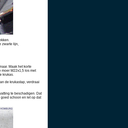
lekken.
 zwarte lijn,
naar. Maak het korte
ale moer M22x1,5 los met
e krukas.
van de krukastap, verdraai
vatting te beschadigen. Dat
 goed schoon en let op dat