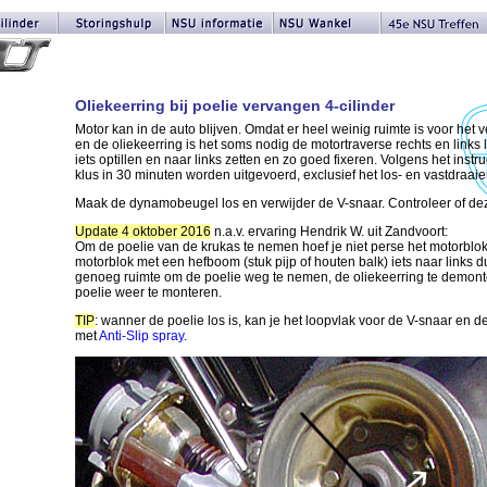
Oliekeerring bij poelie vervangen 4-cilinder
Motor kan in de auto blijven. Omdat er heel weinig ruimte is voor het 
en de oliekeerring is het soms nodig de motortraverse rechts en links 
iets optillen en naar links zetten en zo goed fixeren. Volgens het ins
klus in 30 minuten worden uitgevoerd, exclusief het los- en vastdraai
Maak de dynamobeugel los en verwijder de V-snaar. Controleer of de
Update 4 oktober 2016
n.a.v. ervaring Hendrik W. uit Zandvoort:
Om de poelie van de krukas te nemen hoef je niet perse het motorblok
motorblok met een hefboom (stuk pijp of houten balk) iets naar links 
genoeg ruimte om de poelie weg te nemen, de oliekeerring te demont
poelie weer te monteren.
TIP
: wanner de poelie los is, kan je het loopvlak voor de V-snaar en d
met
Anti-Slip spray
.