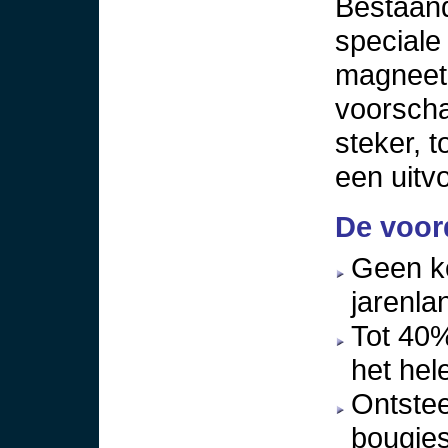
Bestaand
speciale
magneetb
voorsch
steker, t
een uitv
De voor
Geen ko
jarenlan
Tot 40
het hel
Ontsteek
bougies