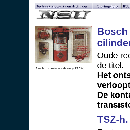
Bosch 
cilinde
Oude re
de titel:
Bosch transistorontsteking (1970?)
Het ont
verloopt
De kont
transist
TSZ-h.