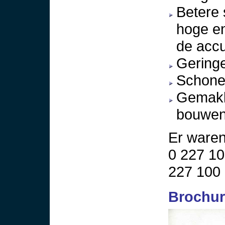
Betere 
hoge en
de accu
Geringe
Schoner
Gemakke
bouwen
Er waren
0 227 10
227 100 
Brochur