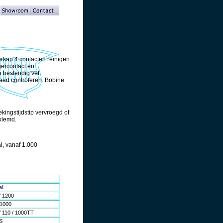
erkap 4 contacten reinigen
gercontact en
 bestendig vet.
aad controleren. Bobine
ekingstijdstip vervroegd of
klemd.
l, vanaf 1.000
el
/ 1200
 1000
 110 / 1000TT
S