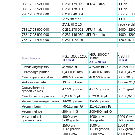
068 17 02 524 000
0 231 129 029 - JFR 4 - staal
TT en TTS
068 17 03 524 000
0 231 178 001
TT en TTS
778 17 00 301 000
0 231 040 394
race verde
ZV 2/90 C 14
TTS
ZV 2/90 C 15
race verde
768 17 03 902 000
0 231 170 001 - JFU 4 - alu
1000 / 120
768 17 03 901 000
0 231 146 069 - JFUR 4 - alu
1000 / 120
768 17 04 401 000
0 231 115 075
1200 uitvo
NSU 1000C /
NSU 1000 / 1200
NSU TT
Instellingen
1200C
JFUR 4
JFR 4
ZV 2/70 N3
Ontstekingstijdstip
4° voor BDP
4° voor BDP
3° voor BD
Lichthoogte punten
0,40-0,45 mm
0,40-0,45 mm
0,40-0,45 
Contactpunt veerdruk
400-530 gram
400-530 gram
500-630 gr
Rotoras diameter
13 mm / klem
12 mm M3,
Contacthoek in
47-53 graden
47-55 graden
59-65 grad
graden krukas
Condensatorcapaciteit
0,23-0,32 µF
0,23-0,32 µF
0,23-0,32 µ
Vacuumvervroeger bereik
14-20 graden
19-25 graden
Vacuum begin
70-115mmHG
115-165mmHG
Vacuum einde
290mmHG
280-400mmHG
Vervroeging in
1000 t/m=
1000 t/m=
1000 t/m=
graden krukas
5-10 graden
1-9 graden
3-6 graden
1500 t/m=
1500 t/m=
1500 t/m=
7-12 graden
12-19 graden
8-12 grade
2000 t/m=
2000 t/m=
2000 t/m=