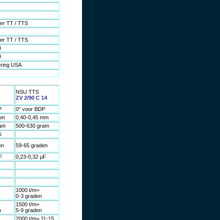
ler TT / TTS
ler TT / TTS
0
0
ering USA
NSU TTS
ZV 2/90 C 14
P
0° voor BDP
mm
0,40-0,45 mm
am
500-630 gram
5
en
59-65 graden
F
0,23-0,32 µF
1000 t/m=
0-3 graden
1500 t/m=
n
5-9 graden
2000 t/m= 11-15