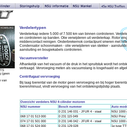
Verdelertypen
Verdelerkap iedere 5.000 of 7.500 km van binnen controleren. Verdel
en controleren op barsten. Olie verwijderen uit verdelerkap. Rotor vin
middencontact reinigen. Onderbrekernok contactpunt smeren met hitte
Condensator schoonmaken - olie verwijderen van stekker - aansluitdr
aansluiting en bougiekabels controleren.
Vacuumversteller
Afhankelijk van het vacuum of de druk in het spruitstuk wordt het ontst
vertraagd. Vervroeging meten als vacuumslang is losgehaald en afge
TTS
g (geen
Centrifugaal vervroeging
an van
Bij laag toerental van de motor geen vervroeging en bij hoger toerenta
toeren/minuut, vindt vervroeging van het ontstekingstijdstip plaats.
Overzicht verdelers NSU 4-cilinder motoren
NSU nummer
Bosch nummer
Auto mod
0 231 146 031 - JFUR 4 - staal
NSU 1000 
068 17 01 513 000
0 231 115 049
NSU Prinz
074 17 01 501 000
0 231 146 042 - JFUR 4 - staal
NSU 1000 /
068 17 01 524 000
0 231 129 028
1e type TT