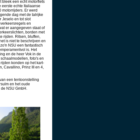
 bleek een echt motorfiets
 eerste echte Italiaanse
 motorrijders. Er werd
lgende dag met de talrijke
Jeselo en tot slot
r verkeersregels en
 wat er aangegeven staat of
erkeerslichten, borden met
 rijden. Ritsen, bluffen,
t is niet te beschrijven en
 zo'n NSU een fantastisch
emperamentvol is. Het
ing en de heer Vok in de
 schaalmodellen, foto's en
rijden konden op het kart-
 Cavallino, Prinz III en 4,
van een tentoonstelling
sulm en het oude
et de NSU GmbH.