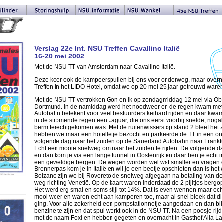
Verslag 22e Int. NSU Treffen Cavallino Italië
16-20 mei 2002
Met de NSU TT van Amsterdam naar Cavallino Italië.
Deze keer ook de kampeerspullen bij ons voor onderweg, maar overn
Treffen in het LIDO Hotel, omdat we op 20 mei 25 jaar getrouwd ware
Met de NSU TT vertrokken Gon en ik op zondagmiddag 12 mei via Ob
Dortmund. In de namiddag werd het noodweer en de regen kwam me
Autobahn betekent voor veel bestuurders keihard rijden en daar kwam
in de stromende regen een Jaguar, die ons eerst voorbij snelde, nogal
berm terechtgekomen was. Met de ruitenwissers op stand 2 bleef het z
hebben we maar een hotelletje bezocht en parkeerde de TT in een o
volgende dag naar het zuiden op de Sauerland Autobahn naar Frankf
Echt een mooie snelweg om naar het zuiden te rijden. De volgende d
en dan kom je via een lange tunnel in Oostenrijk en daar ben je echt 
een geweldige bergen. De wegen worden wel wat smaller en vragen o
Brennerpas kom je in Italië en wil je een beetje opschieten dan is het
Bolzano zijn we bij Rovereto de snelweg afgegaan na betaling van de t
weg richting Venetië. Op de kaart waren inderdaad de 2 pijltjes berg
Het werd erg smal en soms stijl tot 14%. Dat is even wennen maar ec
mooi weer en waren echt aan kamperen toe, maar al snel bleek dat di
ging. Voor alle zekerheid een pompstationnetje aangedaan en dan bli
benzine te zijn en dat spul werkt ook in de NSU TT. Na een poosje ri
met de naam Foxi en hebben gegeten en overnacht in Gasthof Alla La