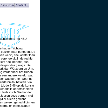
acht tijdens het NSU
n.
erhausen richting
t bakken naar beneden. De
en we vrij snel achter toen
 verongelukt in de rechter
icht heel beperkt, dus
ndergrondse garage. De
urt, dan Würzburg en Ulm.
ag verder naar het zuiden
in een andere wereld, wat
ok wat euro-tol. Door de
 wederom tol betalen. Via
ol, de S 46 op, de kortste
opwaarts te onderscheiden.
ht fantastisch. We hadden
t tussen deze bergen niet
jkt er alleen gewone
jden we een gehucht binnen
nterna en in het wapen