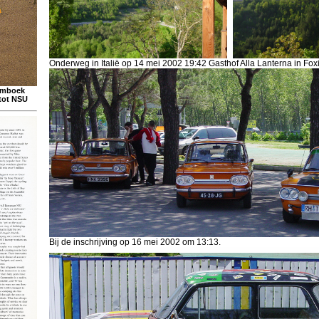
Onderweg in Italië op 14 mei 2002 19:42 Gasthof Alla Lanterna in Foxi
eumboek
 tot NSU
Bij de inschrijving op 16 mei 2002 om 13:13.