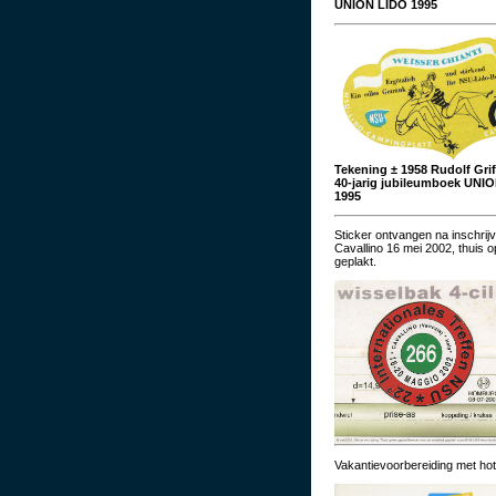
UNION LIDO 1995
Tekening ± 1958 Rudolf Griff
40-jarig jubileumboek UNI
1995
Sticker ontvangen na inschrijv
Cavallino 16 mei 2002, thuis 
geplakt.
Vakantievoorbereiding met hot