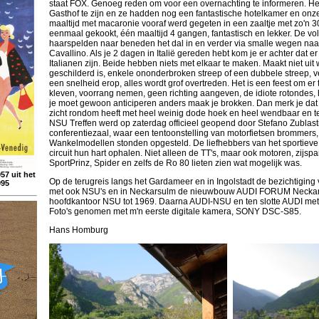
staat FOX. Genoeg reden om voor een overnachting te informeren. Het
Gasthof te zijn en ze hadden nog een fantastische hotelkamer en onze
maaltijd met macaronie vooraf werd gegeten in een zaaltje met zo'n 30
eenmaal gekookt, één maaltijd 4 gangen, fantastisch en lekker. De vo
haarspelden naar beneden het dal in en verder via smalle wegen naar 
Cavallino. Als je 2 dagen in Italië gereden hebt kom je er achter dat e
Italianen zijn. Beide hebben niets met elkaar te maken. Maakt niet uit
geschilderd is, enkele ononderbroken streep of een dubbele streep, v
een snelheid erop, alles wordt grof overtreden. Het is een feest om er te
kleven, voorrang nemen, geen richting aangeven, de idiote rotondes, he
je moet gewoon anticiperen anders maak je brokken. Dan merk je dat
zicht rondom heeft met heel weinig dode hoek en heel wendbaar en t
NSU Treffen werd op zaterdag officieel geopend door Stefano Zublast
conferentiezaal, waar een tentoonstelling van motorfietsen brommers,
Wankelmodellen stonden opgesteld. De liefhebbers van het sportieve 
circuit hun hart ophalen. Niet alleen de TT's, maar ook motoren, zijspan,
SportPrinz, Spider en zelfs de Ro 80 lieten zien wat mogelijk was.
57 uit het
Op de terugreis langs het Gardameer en in Ingolstadt de bezichtiging 
995
met ook NSU's en in Neckarsulm de nieuwbouw AUDI FORUM Neckar
hoofdkantoor NSU tot 1969. Daarna AUDI-NSU en ten slotte AUDI m
Foto's genomen met m'n eerste digitale kamera, SONY DSC-S85.
Hans Homburg