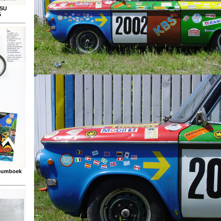
NSU
5
ileumboek