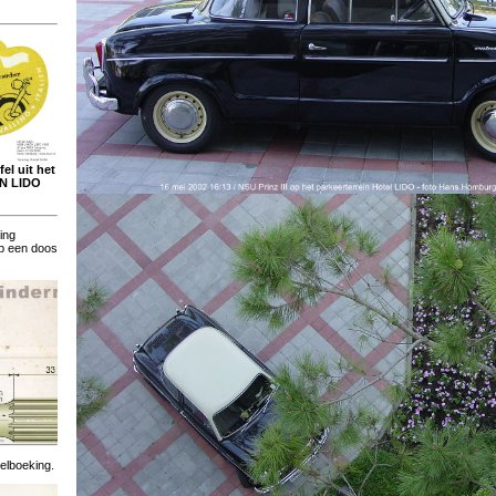
el uit het
ON LIDO
ing
op een doos
elboeking.