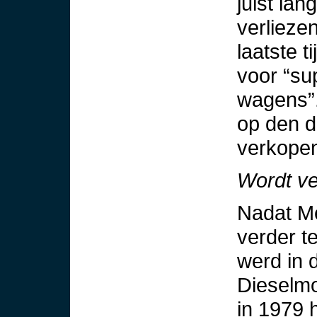
juist la
verliez
laatste 
voor “su
wagens”. 
op den d
verkope
Wordt ve
Nadat Me
verder t
werd in 
Dieselmo
in 1979 