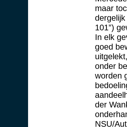
maar toc
dergelij
101”) ge
In elk ge
goed be
uitgelekt
onder be
worden g
bedoelin
aandeel
der Wank
onderhan
NSU/Auto