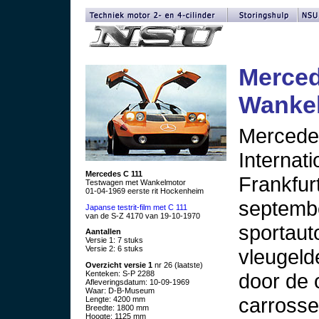
Merced
Wankel
Mercede
Internat
Mercedes C 111
Frankfur
Testwagen met Wankelmotor
01-04-1969 eerste rit Hockenheim
septembe
Japanse testrit-film met C 111
van de S-Z 4170 van 19-10-1970
sportaut
Aantallen
Versie 1: 7 stuks
Versie 2: 6 stuks
vleugeld
Overzicht versie 1
nr 26 (laatste)
door de 
Kenteken: S-P 2288
Afleveringsdatum: 10-09-1969
Waar: D-B-Museum
carrosse
Lengte: 4200 mm
Breedte: 1800 mm
Hoogte: 1125 mm