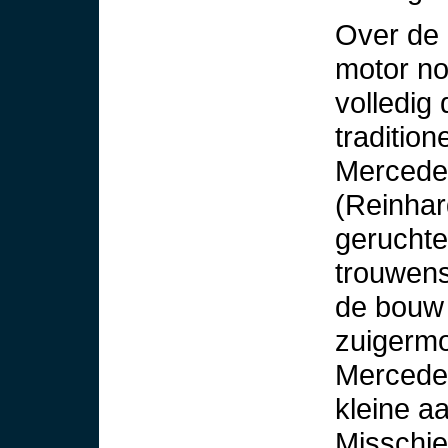
Over de 
motor no
volledig
tradition
Mercedes
(Reinhar
geruchte
trouwens
de bouw 
zuigermo
Mercedes
kleine a
Misschie