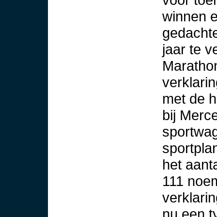
winnen e
gedachte
jaar te 
Marathon
verklarin
met de h
bij Merc
sportwag
sportpla
het aant
111 noe
verklari
nu een t