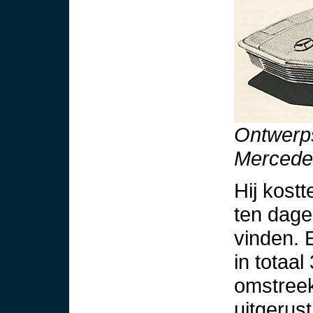
Ontwerps
Mercede
Hij kost
ten dage 
vinden. E
in totaa
omstreek
uitgerus