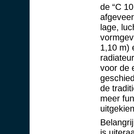
de “C 10
afgeveer
lage, lu
vormgevi
1,10 m) 
radiateu
voor de 
geschie
de tradi
meer fun
uitgekie
Belangri
is uiter