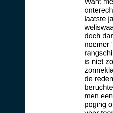
Want me
onterech
laatste 
weliswaa
doch dan
noemer 
rangschi
is niet z
zonnekla
de rede
berucht
men een
poging o
voor to