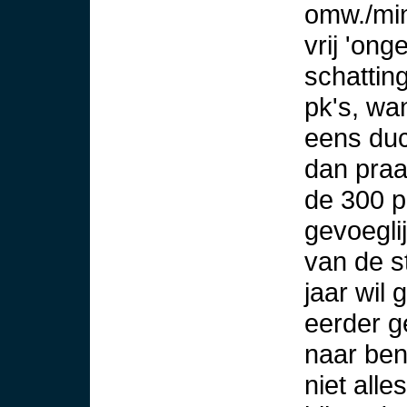
omw./min
vrij 'ong
schattin
pk's, wa
eens duch
dan praa
de 300 
gevoegli
van de s
jaar wil
eerder g
naar ben
niet alle