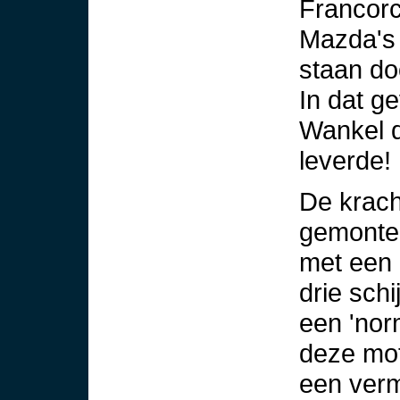
Francorc
Mazda's 
staan doo
In dat ge
Wankel d
leverde!
De krach
gemontee
met een 
drie schi
een 'norm
deze mot
een verm