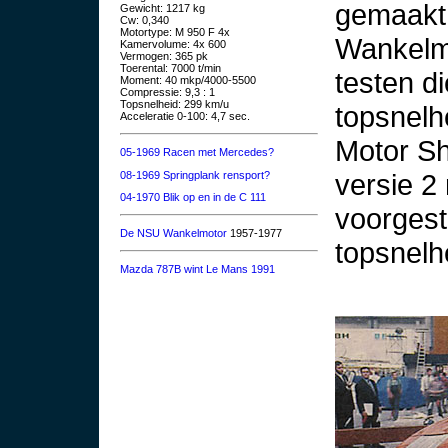
gemaakt
Gewicht: 1217 kg
Cw: 0,340
Motortype: M 950 F 4x
Wankelmo
Kamervolume: 4x 600
Vermogen: 365 pk
Toerental: 7000 t/min
testen di
Moment: 40 mkp/4000-5500
Compressie: 9,3 : 1
Topsnelheid: 299 km/u
topsnelh
Acceleratie 0-100: 4,7 sec.
Motor Sh
05-1969 Racen met Mercedes?
versie 2
08-1969 Springplank rensport?
04-1970 Blik op en in de C 111
voorgest
De NSU Wankelmotor
1957-1977
topsnelh
Mazda 787B wint Le Mans 1991