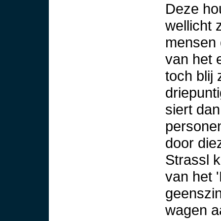
Deze hou
wellicht
mensen d
van het 
toch blij
driepunt
siert da
personen
door die
Strassl k
van het 
geenszin
wagen aa