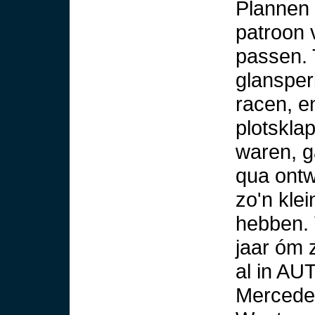
Plannen 
patroon v
passen.
glansperi
racen, e
plotskla
waren, ga
qua ontw
zo'n klei
hebben. 
jaar óm 
al in AU
Mercedes