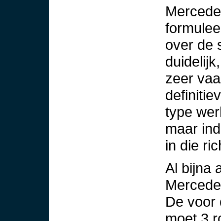
Mercedes
formuleer
over de 
duidelij
zeer vaa
definitie
type wer
maar ind
in die ric
Al bijna
Mercedes
De voor 
moet 3 r