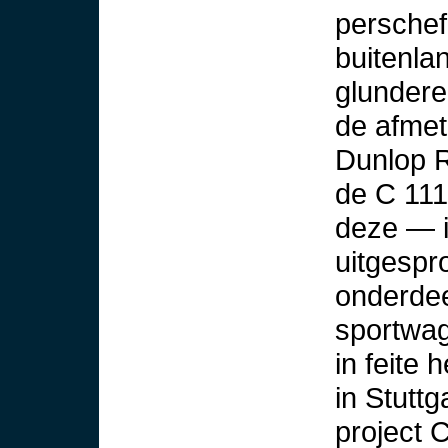
perschef
buitenla
glundere
de afmet
Dunlop R
de C 111
deze — 
uitgespr
onderdee
sportwa
in feite
in Stuttg
project 