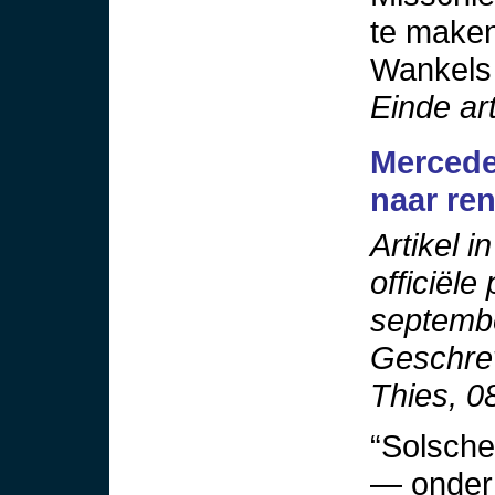
te maken
Wankels 
Einde art
Mercede
naar re
Artikel 
officiële
septemb
Geschre
Thies, 0
“Solsche
— onder 