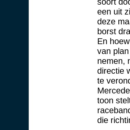
soort doo
een uit 
deze maa
borst dra
En hoewe
van plan
nemen, n
directie 
te veron
Mercedes
toon ste
raceban
die rich