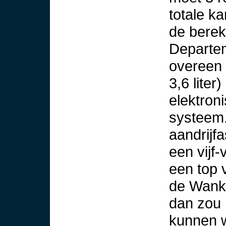
totale k
de berek
Departem
overeen 
3,6 lite
elektron
systeem.
aandrijf
een vijf
een top 
de Wankel
dan zou 
kunnen w