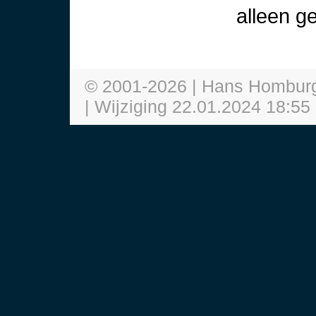
alleen g
© 2001-
2026
| Hans Hombur
| Wijziging
22.01.2024 18:55