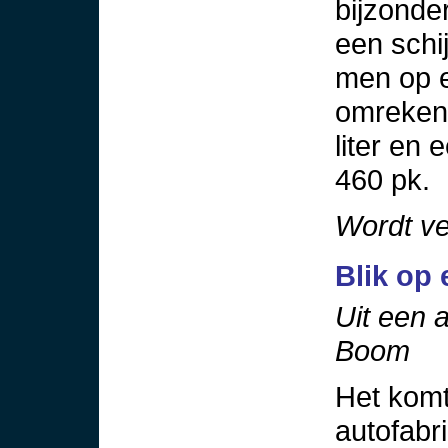
bijzonde
een schij
men op e
omrekenf
liter en
460 pk.
Wordt ve
Blik op 
Uit een 
Boom
Het komt
autofabri