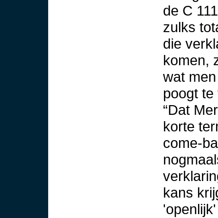
de C 11
zulks tot
die verk
komen, zi
wat men 
poogt te
“Dat Mer
korte ter
come-bac
nogmaals,
verklarin
kans kri
'openlij