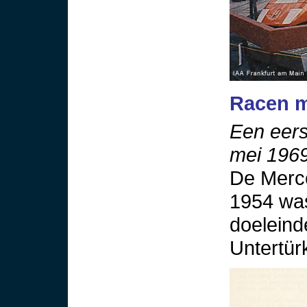
Racen m
Een eers
mei 1969
De Merc
1954 was
doeleind
Untertür