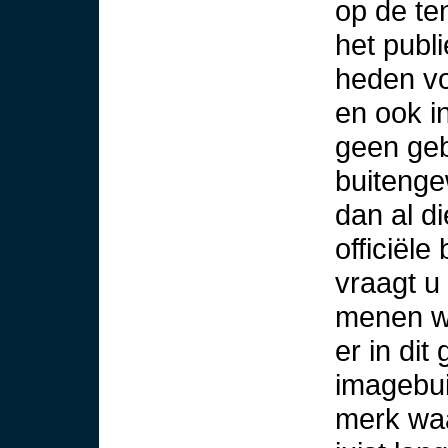
op de te
het publi
heden vo
en ook i
geen geb
buitenge
dan al di
officiël
vraagt u
menen we
er in dit
imagebui
merk wa