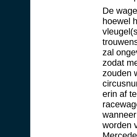
De wagen
hoewel h
vleugel(s
trouwens
zal ong
zodat me
zouden w
circusn
erin af 
racewag
wanneer 
worden v
Mercedes