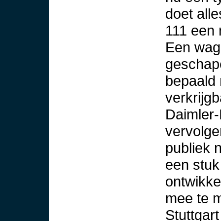
doet alle
111 een 
Een wage
geschape
bepaald 
verkrijgb
Daimler-
vervolge
publiek 
een stuk
ontwikke
mee te m
Stuttgar