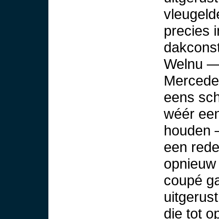
vleugeld
precies 
dakconst
Welnu — 
Mercedes
eens schi
wéér een
houden —
een rede
opnieuw 
coupé ga
uitgerus
die tot 