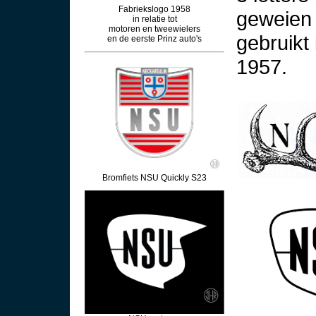
Fabriekslogo 1958
geweien 
in relatie tot
motoren en tweewielers
gebruikt 
en de eerste Prinz auto's
1957.
Bromfiets NSU Quickly S23