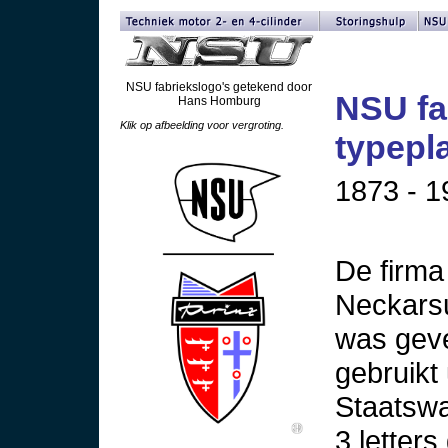
NSU fabriekslogo's getekend door
NSU fa
Hans Homburg
Klik op afbeelding voor vergroting.
typepl
1873 - 1
De firma
Neckarsu
was geve
gebruikt
Staatswa
3 letters