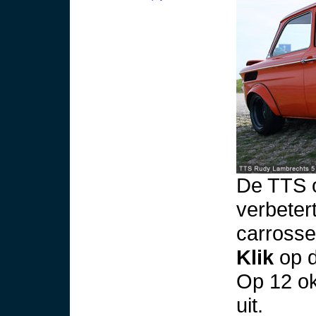
De TTS 
verbeter
carrosse
Klik
op d
Op 12 ok
uit.