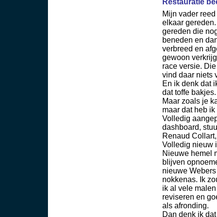
Restauratie b
Mijn vader reed
elkaar gereden. 
gereden die nog
beneden en dan 
verbreed en afg
gewoon verkrijg
race versie. Die
vind daar niets 
En ik denk dat 
dat toffe bakjes
Maar zoals je k
maar dat heb ik
Volledig aangep
dashboard, stuu
Renaud Collart,
Volledig nieuw 
Nieuwe hemel m
blijven opnoeme
nieuwe Webers b
nokkenas. Ik zo
ik al vele male
reviseren en go
als afronding.
Dan denk ik dat 