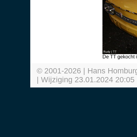
De TT gekocht 
© 2001-
2026
| Hans Hombur
| Wijziging
23.01.2024 20:05