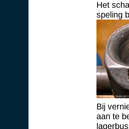
Het scha
speling 
Bij vern
aan te b
lagerbus