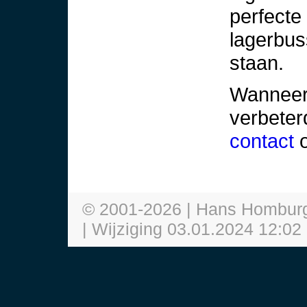
perfecte 
lagerbu
staan.
Wanneer 
verbeter
contact
o
© 2001-
2026
| Hans Hombur
| Wijziging
03.01.2024 12:02