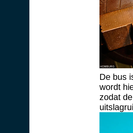
De bus i
wordt hie
zodat d
uitslagru