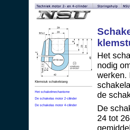
Schake
klemst
Het scha
nodig om
werken. D
Klemstuk schakelstang
schakelas
de schak
Het schakelmechanisme
De schakelas motor 2-cilinder
De schakelas motor 4-cilinder
De schak
24 tot 2
gemidde