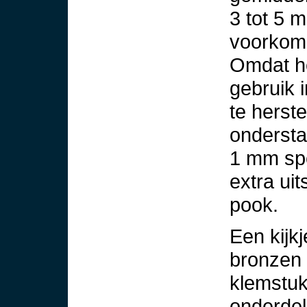
3 tot 5 m
voorkome
Omdat he
gebruik i
te herst
onderst
1 mm spe
extra ui
pook.
Een kijk
bronzen 
klemstuk
onderdel