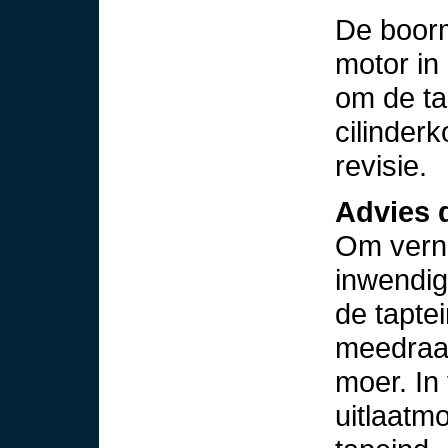
De boorm
motor in 
om de ta
cilinder
revisie.
Advies 
Om verni
inwendig
de tapte
meedraai
moer. In 
uitlaatm