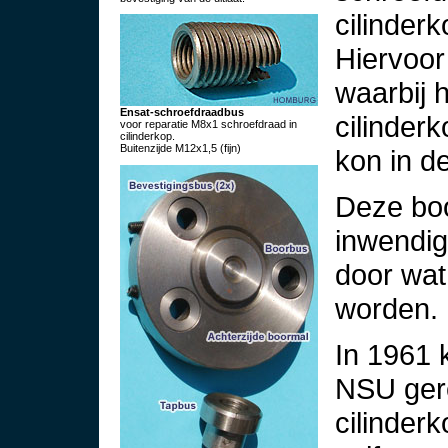
cilinderk
Hiervoor
waarbij 
Ensat-schroefdraadbus
cilinder
voor reparatie M8x1 schroefdraad in
cilinderkop.
Buitenzijde M12x1,5 (fijn)
kon in de
Deze boo
inwendig
door wat
worden.
In 1961 
NSU ger
cilinder