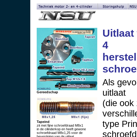
Uitlaat
4
herste
schroe
Als gevo
uitlaat
Gereedschap
(die ook
verschil
type Pri
Tapeind
zit met fijne schroefdraad M8x1
in de cilinderkop en heeft gewone
schroefd
schroefdraad M8x1,25 voor de
bevestiging van de uitlaat.