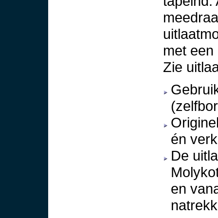
tapeind.
meedraai
uitlaatmo
met een 
Zie uitl
Gebruik
(zelfbo
Origine
én verk
De uitl
Molykot
en van
natrekk