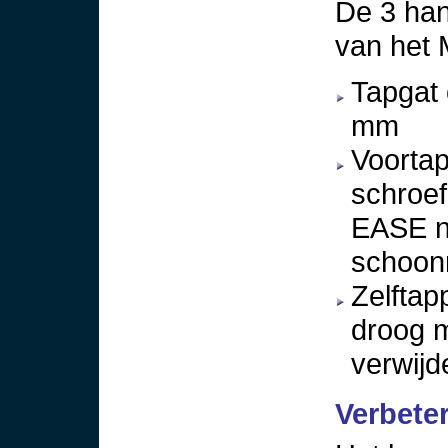
De 3 han
van het 
Tapgat 
mm
Voortap
schroe
EASE nr
schoon
Zelfta
droog 
verwijd
Verbete