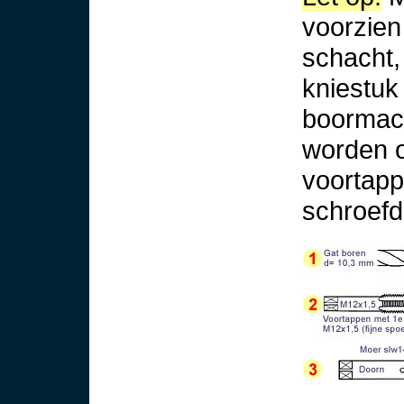
voorzien
schacht,
kniestuk
boormach
worden o
voortapp
schroef