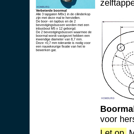
zelftapp
Verbeterde boormal
Alle 3 tapgaten M8x1 in de cilinderkop
zijn met deze mal te herstellen.
De boor- en tapbus en de 2
bevestigingsbussen worden met een
inbusbout M5 x 12 geborgd.
De 2 bevestigingsbussen waarmee de
boormal wordt vastgezet hebben een
inwendige diameter van 8,7 mm.
Deze +0,7 mm tolerantie is nodig voor
een nauwkeurige fixatie van het te
bewerken gat.
Boormal
voor hers
Let op.
M