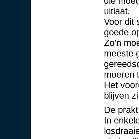
die moet
uitlaat.
Voor dit
goede op
Zo'n moe
meeste g
gereedsc
moeren t
Het voord
blijven 
De prakti
In enkele
losdraai