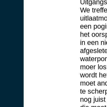
Uitgangs
We treff
uitlaatm
een pogi
het oors
in een ni
afgeslet
waterpo
moer los
wordt het
moet and
te scher
nog juist