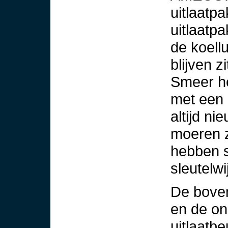
uitlaatp
uitlaatp
de koell
blijven z
Smeer he
met een k
altijd n
moeren z
hebben 
sleutelwi
De boven
en de on
uitlaatb