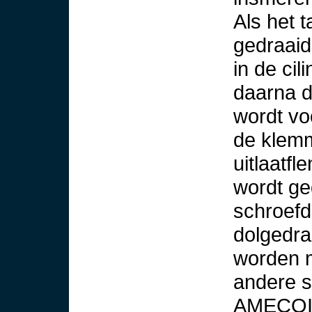
Als het t
gedraaid
in de ci
daarna d
wordt vo
de klemm
uitlaatfl
wordt ge
schroefd
dolgedra
worden m
andere s
AMECOIL)