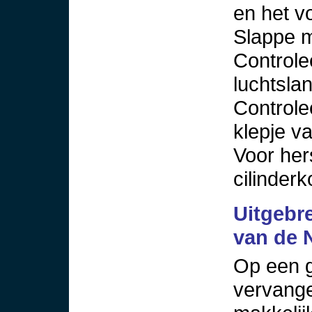
en het v
Slappe m
Controle
luchtsla
Controle
klepje va
Voor her
cilinder
Uitgebre
van de 
Op een g
vervange