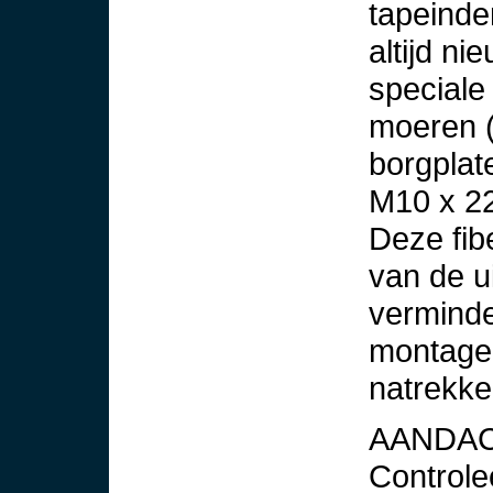
tapeinden
altijd n
speciale
moeren (
borgplat
M10 x 22
Deze fib
van de ui
verminde
montage 
natrekke
AANDA
Controle