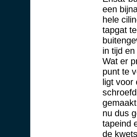
een bijn
hele cil
tapgat t
buitenge
in tijd en
Wat er p
punt te 
ligt voor
schroefd
gemaakt.
nu dus g
tapeind 
de kwetsb