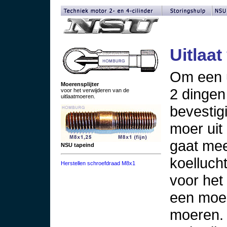
Uitlaat
Om een u
Moerensplijter
2 dingen
voor het verwijderen van de
uitlaatmoeren.
bevestig
moer uit
gaat mee
NSU tapeind
koelluch
Herstellen schroefdraad M8x1
voor het
een moer
moeren.