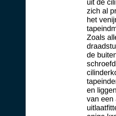
uit de c
zich al p
het veni
tapeindm
Zoals al
draadstu
de buit
schroefd
cilinder
tapeinde
en liggen
van een 
uitlaatfi