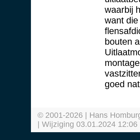
waarbij 
want die
flensafd
bouten a
Uitlaatm
montage 
vastzitt
goed nat
© 2001-
2026
| Hans Hombur
| Wijziging
03.01.2024 12:06