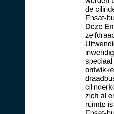
worden e
de cilin
Ensat-bu
Deze Ens
zelfdraa
Uitwendi
inwendig
speciaal
ontwikke
draadbus
cilinder
zich al e
ruimte i
Ensat-bu