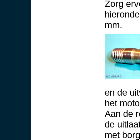
Zorg ervo
hieronde
mm.
en de ui
het moto
Aan de r
de uitla
met borg