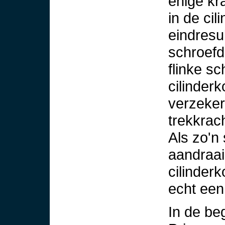
enige kr
in de ci
eindresu
schroefd
flinke s
cilinderk
verzeker
trekkrac
Als zo'n
aandraai
cilinder
echt een
In de beg