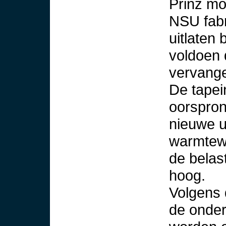
Prinz mo
NSU fabr
uitlaten 
voldoen 
vervange
De tapei
oorspronk
nieuwe u
warmtewi
de belast
hoog.
Volgens 
de onder