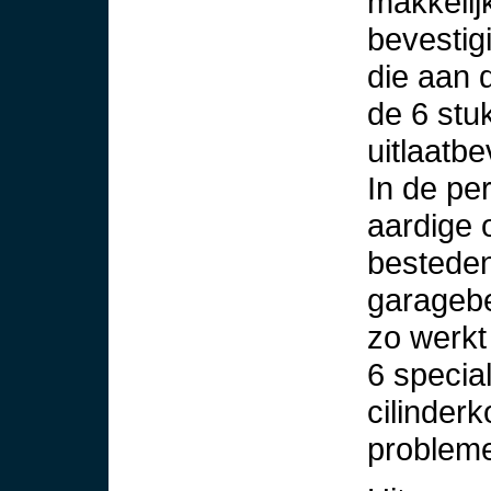
makkelij
bevestig
die aan 
de 6 st
uitlaatbe
In de pe
aardige 
besteden 
garagebe
zo werkt 
6 specia
cilinderk
problem