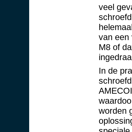
veel gev
schroefd
helemaal
van een 
M8 of dat
ingedraa
In de pr
schroefd
AMECOIL
waardoor
worden g
oplossin
special