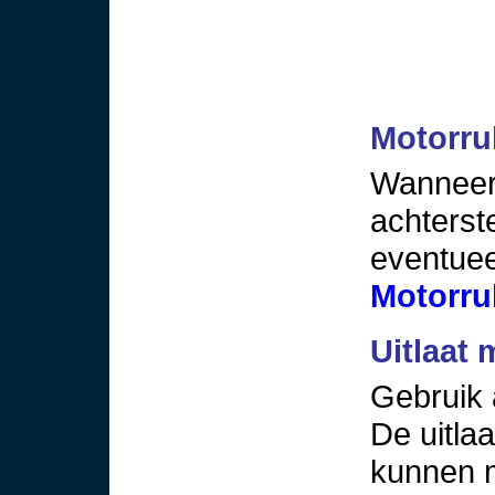
Motorru
Wanneer 
achterst
eventuee
Motorru
Uitlaat
Gebruik 
De uitla
kunnen m