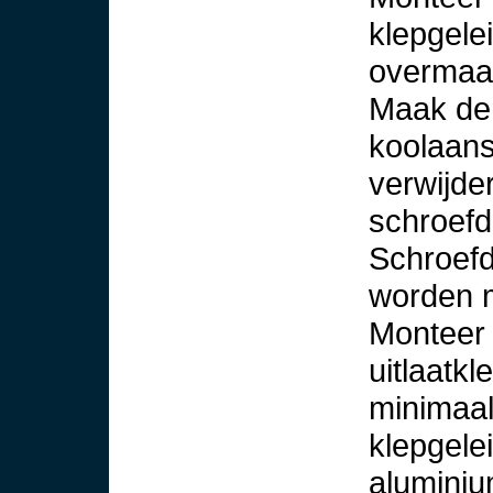
klepgele
overmaat
Maak de 
koolaans
verwijder
schroefd
Schroefd
worden 
Monteer 
uitlaatkl
minimaal
klepgele
aluminiu