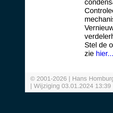
condensa
Controle
mechani
Vernieuw
verdelerh
Stel de o
zie
hier..
© 2001-
2026
| Hans Hombur
| Wijziging
03.01.2024 13:39