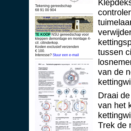
Klepdeks
Tekening gereedschap
controle
68 91 00 904
tuimelaa
verwijde
TE KOOP
NSU gereedschap voor
kleppen demontage en montage 4-
kettings
cil. cilinderkop.
Kosten exclusief verzenden
tussen ci
€ 100.
Interesse?
Stuur een e-mail
losnemen
van de 
kettingwi
Draai de
van het 
kettingwi
Trek de 