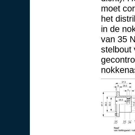
moet cor
het distr
in de n
van 35 N
stelbout
gecontro
nokkenas