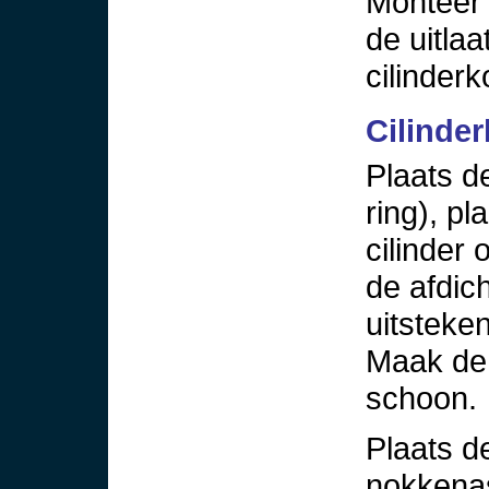
Monteer 
de uitlaa
cilinderk
Cilinde
Plaats d
ring), p
cilinder 
de afdic
uitsteke
Maak de 
schoon.
Plaats de
nokkena