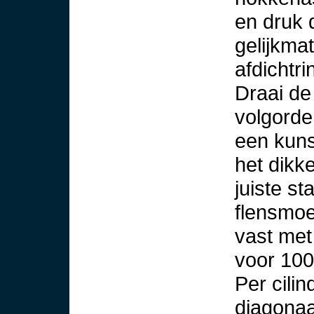
en druk 
gelijkma
afdichtri
Draai de
volgorde
een kuns
het dikk
juiste st
flensmoer
vast met
voor 100
Per cili
diagonaa