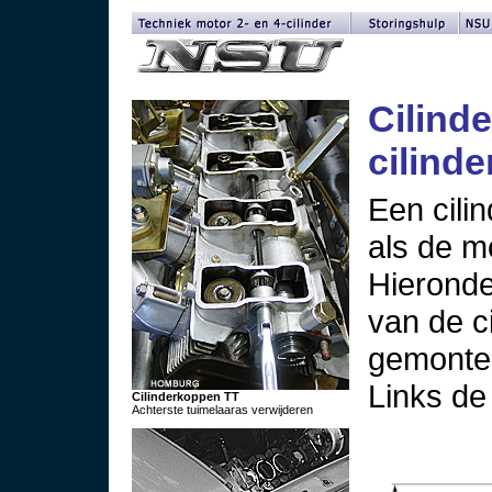
Cilinde
cilind
Een cilin
als de mo
Hieronde
van de c
gemontee
Links de 
Cilinderkoppen TT
Achterste tuimelaaras verwijderen