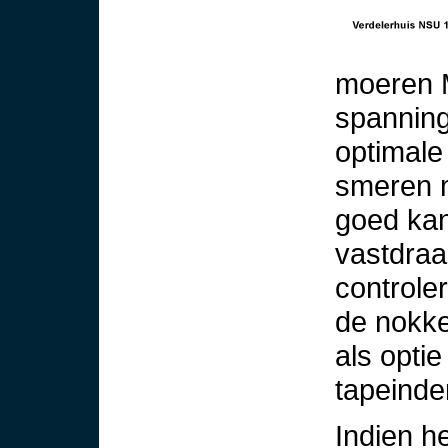
moeren 
spanning
optimale 
smeren m
goed kan
vastdraa
controle
de nokke
als opti
tapeinde
Indien h