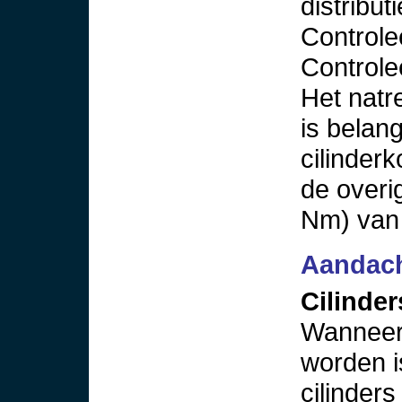
distribu
Controlee
Controle
Het natr
is belan
cilinder
de overi
Nm) van 
Aandac
Cilinder
Wanneer 
worden i
cilinder