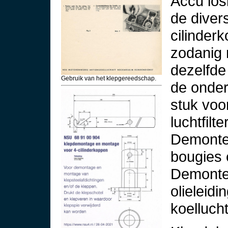
Accu los
de diver
cilinder
zodanig 
dezelfde
Gebruik van het klepgereedschap.
de onder
stuk voo
luchtfilt
Demontee
bougies 
Demontee
olieleid
koellucht