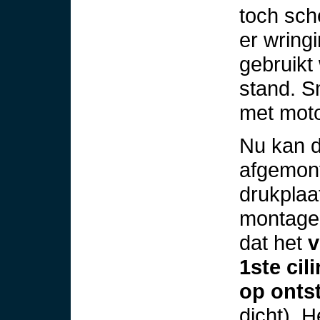
toch sch
er wring
gebruikt
stand. S
met moto
Nu kan d
afgemon
drukplaat
montage 
dat het
v
1ste cil
op onts
dicht). H