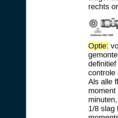
rechts o
Optie:
vo
gemontee
definitie
controle
Als alle
moment z
minuten,
1/8 slag
momentsl