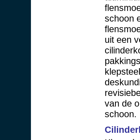
flensmoe
schoon e
flensmoe
uit een 
cilinder
pakkings
klepsteel
deskundig
revisieb
van de o
schoon.
Cilinde