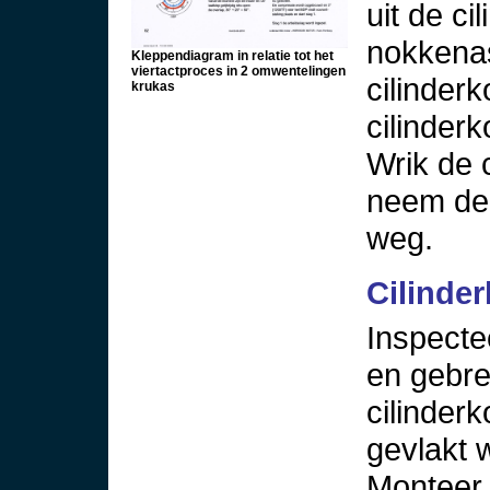
uit de c
nokkenas
Kleppendiagram in relatie tot het
viertactproces in 2 omwentelingen
cilinder
krukas
cilinder
Wrik de 
neem de 
weg.
Cilinder
Inspecte
en gebre
cilinder
gevlakt 
Monteer