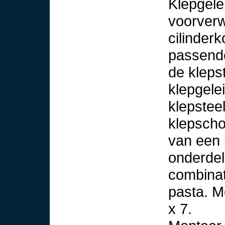
Klepgele
voorverw
cilinder
passende
de kleps
klepgele
klepstee
klepscho
van een 
onderdel
combinat
pasta. M
x 7.