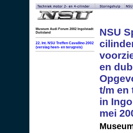
NSU Sp
Museum Audi Forum 2002 Ingolstadt
Duitsland
cilind
22. Int. NSU Treffen Cavallino 2002
(verslag heen- en terugreis)
voorzi
en dub
Opgevo
t/m en
in Ingo
mei 20
Museum 