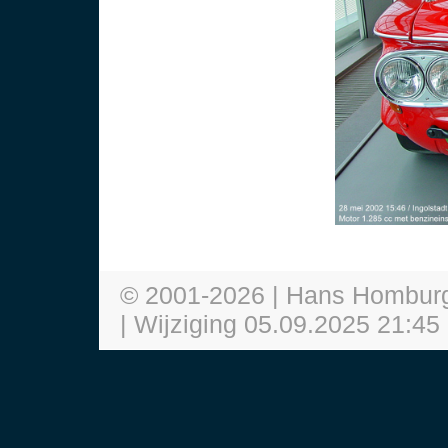
© 2001-
2026
| Hans Hombur
| Wijziging
05.09.2025 21:45