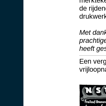
merkteke
de rijde
drukwerk
Met dank
prachtig
heeft ges
Een verg
vrijloopn