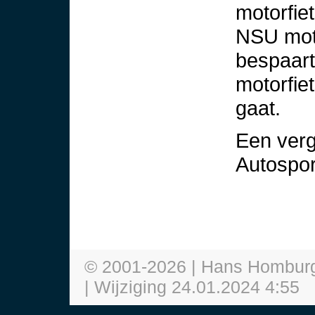
motorfie
NSU moto
bespaart
motorfie
gaat.
Een verg
Autospor
© 2001-
2026
| Hans Hombur
| Wijziging
24.01.2024 4:55