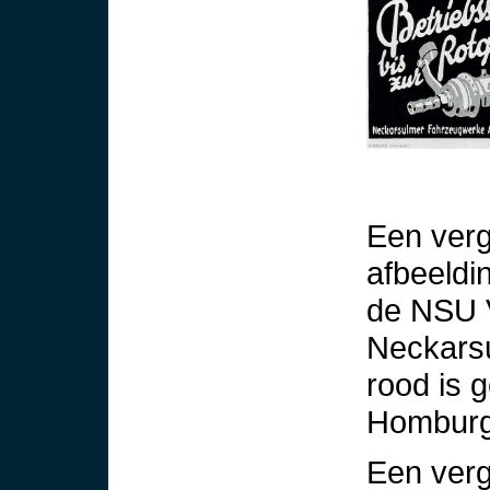
Een verg
afbeeldi
de NSU 
Neckarsu
rood is 
Homburg 
Een verg