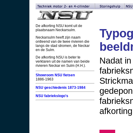
De afkorting NSU komt uit de
Typog
plaatsnaam Neckarsulm.
Neckarsulm heeft zijn naam
ontleend van de twee rivieren die
beel
langs de stad stromen, de Neckar
en de Sulm.
De afkorting NSU is beter te
Nadat in
verklaren uit de namen van beide
rivieren Neckar en Sulm (H.H.).
fabriek
Showroom NSU fietsen
Strickma
1886-1963
NSU geschiedenis 1873-1984
gedepone
NSU fabriekslogo's
fabrieks
afkorting