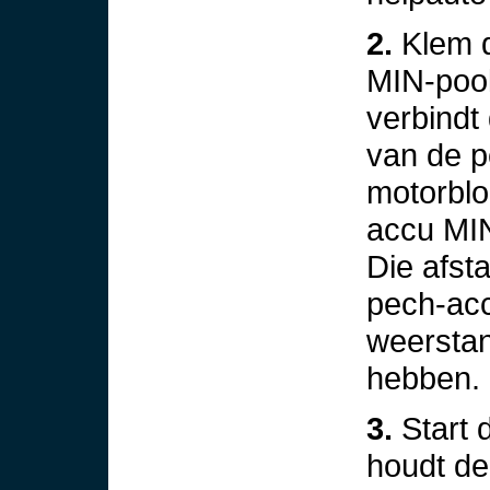
2.
Klem d
MIN-pool
verbind
van de p
motorblo
accu MIN
Die afst
pech-ac
weerstand
hebben.
3.
Start 
houdt de