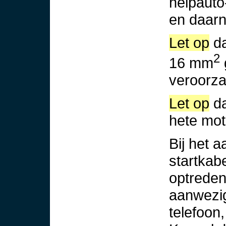
helpauto
en daarn
Let op
da
2
16 mm
veroorza
Let op
da
hete mot
Bij het 
startkab
optreden
aanwezig
telefoon,