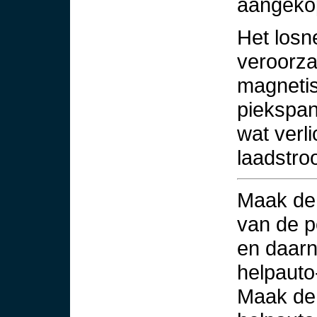
aangekop
Het losn
veroorza
magneti
piekspann
wat verl
laadstr
Maak de 
van de p
en daarn
helpauto
Maak de 