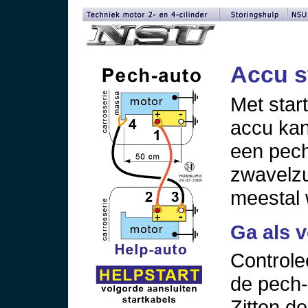
Accu s
Met star
accu ka
een pech
zwavelz
meestal 
Ga als v
Controle
de pech-
Zitten d