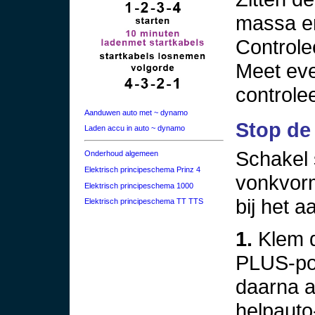
massa en
Controle
Meet eve
controlee
Aanduwen auto met ~ dynamo
Stop de
Laden accu in auto ~ dynamo
Schakel 
Onderhoud algemeen
Elektrisch principeschema Prinz 4
vonkvor
Elektrisch principeschema 1000
bij het a
Elektrisch principeschema TT TTS
1.
Klem d
PLUS-poo
daarna 
helpauto