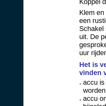
Koppel d
Klem en 
een rusti
Schakel 
uit. De 
gesproke
uur rijde
Het is v
vinden 
accu is
worden
accu o