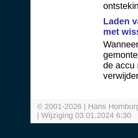
ontsteki
Laden va
met wi
Wanneer 
gemontee
de accu
verwijde
© 2001-
2026
| Hans Hombur
| Wijziging
03.01.2024 6:30