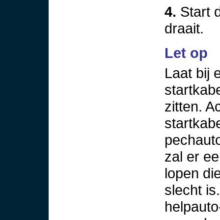
4.
Start 
draait.
Let op
Laat bij
startkab
zitten. 
startkab
pechaut
zal er e
lopen di
slecht i
helpauto