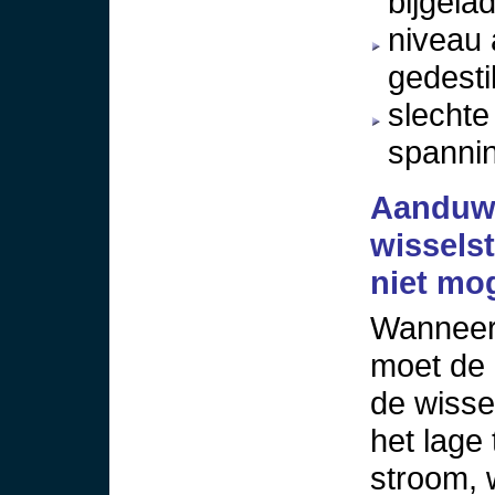
bijgela
niveau 
gedesti
slechte
spannin
Aanduw
wissels
niet mog
Wanneer 
moet de 
de wiss
het lage 
stroom, 