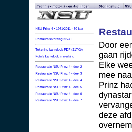
Restaur
NSU Prinz 4 • 1961/2011 - 50 jaar
Restauratieverslag NSU TT
Door een 
Tekening kantelbok PDF (217Kb)
gaan rijd
Foto's kantelbok in werking
Elke wee
Restauratie NSU Prinz 4 - deel 2
mee naar
Restauratie NSU Prinz 4 - deel 3
Restauratie NSU Prinz 4 - deel 4
Prinz ha
Restauratie NSU Prinz 4 - deel 5
dynastar
Restauratie NSU Prinz 4 - deel 6
Restauratie NSU Prinz 4 - deel 7
vervange
deze af
overnem