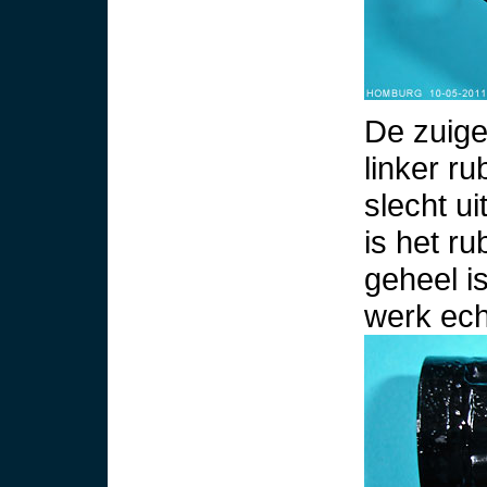
De zuiger
linker ru
slecht u
is het r
geheel i
werk ech