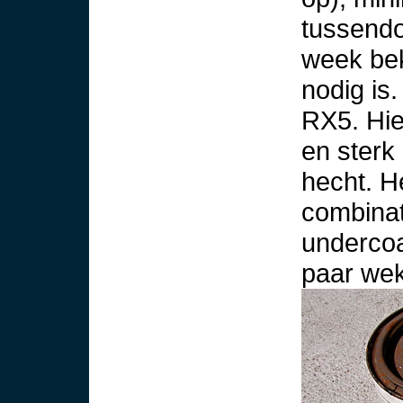
tussendo
week bek
nodig is
RX5. Hie
en sterk
hecht. H
combinat
undercoa
paar wek