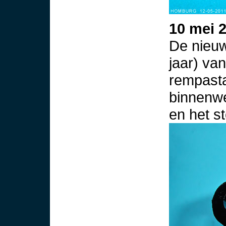
10 mei 
De nieuw
jaar) v
rempasta
binnenwe
en het s