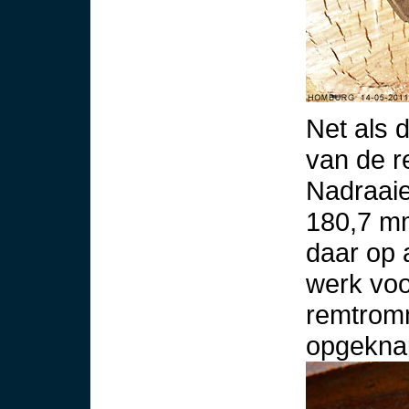
Net als 
van de r
Nadraaie
180,7 m
daar op
werk voo
remtromm
opgekna