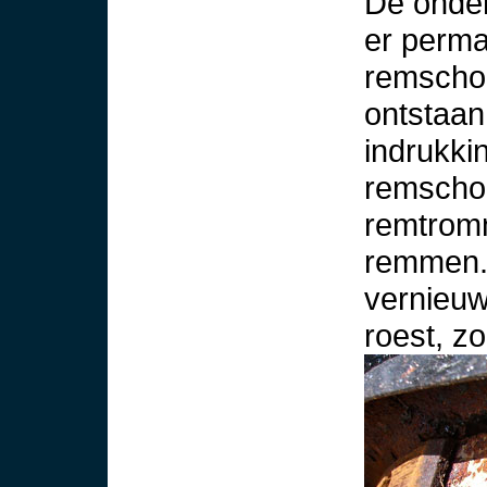
De onder
er perma
remscho
ontstaan 
indrukkin
remscho
remtromm
remmen.
vernieuw
roest, zo