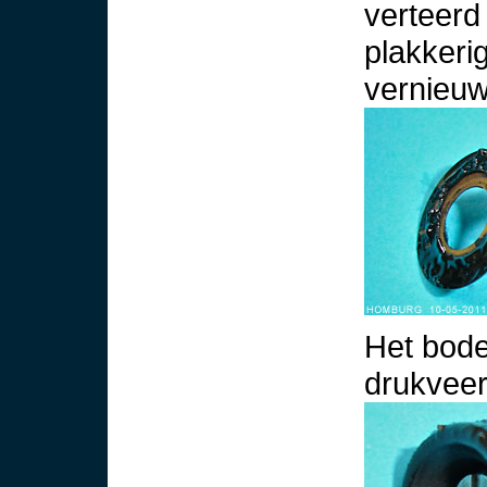
verteerd 
plakkeri
vernieu
Het bode
drukveer