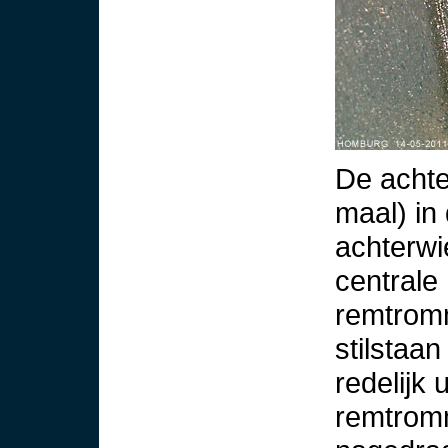
De achte
maal) in
achterwi
centrale
remtromm
stilstaa
redelijk 
remtromm