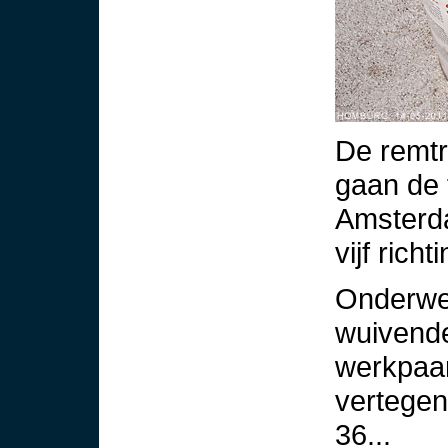
De remtr
gaan de 
Amsterda
vijf richt
Onderweg
wuivende
werkpaa
vertegen
36...