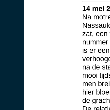
14 mei 
Na motre
Nassauk
zat, een
nummer 7
is er ee
verhoogd 
na de st
mooi tij
men bre
hier blo
de grach
De relat