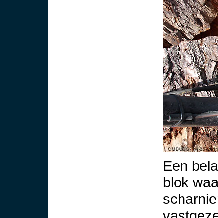
Een bela
blok wa
scharnier
vastgeze