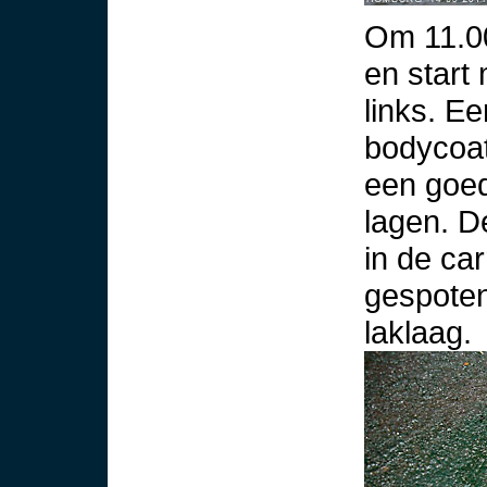
Om 11.00
en start
links. Ee
bodycoat
een goed
lagen. D
in de ca
gespoten
laklaag.