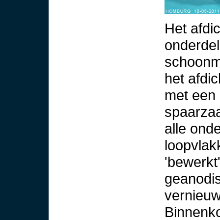
Het afdi
onderdele
schoonm
het afdi
met een 
spaarza
alle ond
loopvlak
'bewerkt
geanodis
vernieu
Binnenko