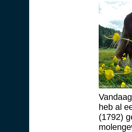
Vandaag 
heb al e
(1792) g
molengew