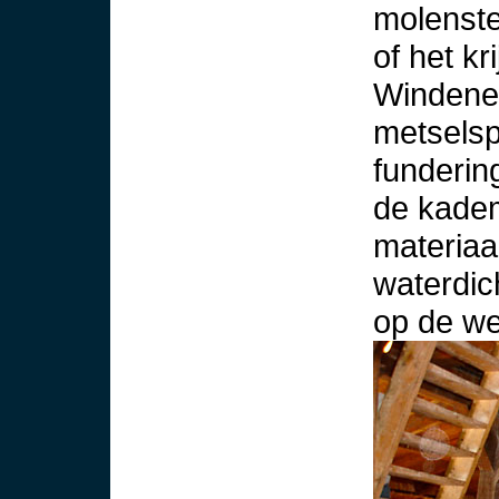
molenste
of het kri
Windener
metselsp
funderin
de kadem
materiaa
waterdic
op de w