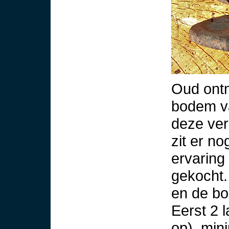
Oud ontm
bodem v
deze ver
zit er n
ervaring
gekocht.
en de bo
Eerst 2 l
op), min