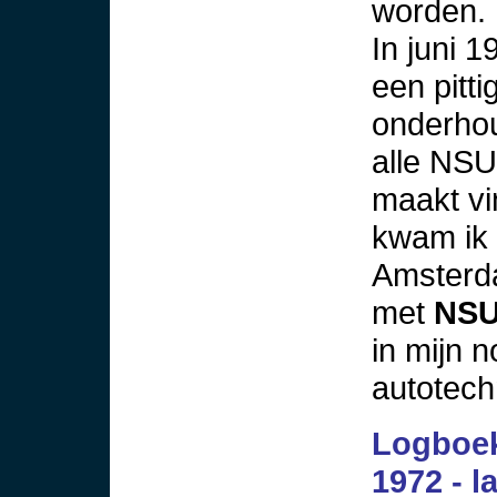
worden.
In juni 1
een pitt
onderhou
alle NSU
maakt vi
kwam ik 
Amsterda
met
NSU
in mijn 
autotech
Logboek
1972 - 