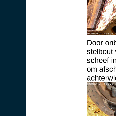
Door onb
stelbout
scheef i
om afsc
achterwi