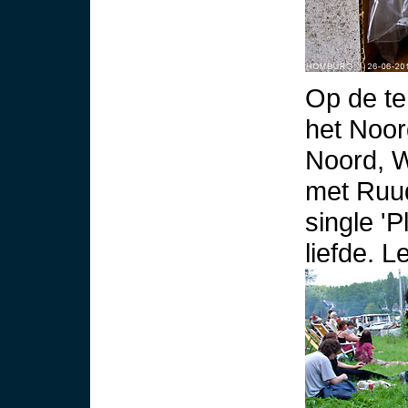
Op de t
het Noor
Noord, W
met Ruud
single '
liefde. L