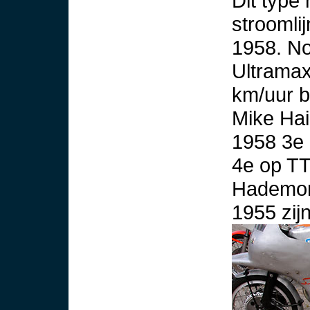
Dit type
stroomli
1958. No
Ultramax
km/uur bi
Mike Hai
1958 3e 
4e op TT
Hademor
1955 zij