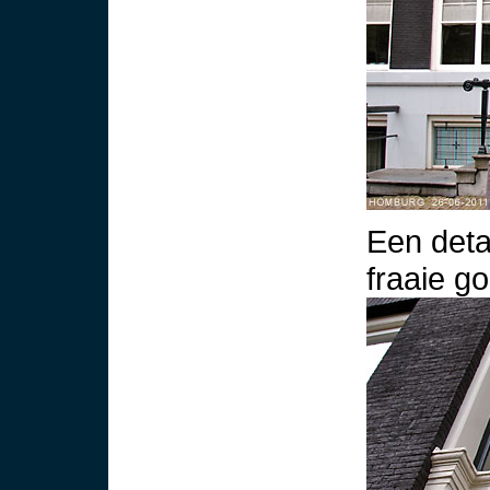
Een deta
fraaie g