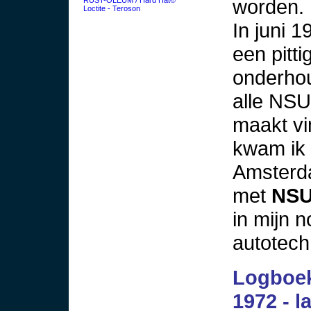
worden.
Loctite - Teroson
In juni 1
een pitt
onderhou
alle NSU
maakt vi
kwam ik 
Amsterda
met
NSU
in mijn 
autotech
Logboek
1972 - 