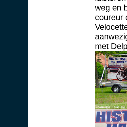
weg en b
coureur 
Velocett
aanwezi
met Delp