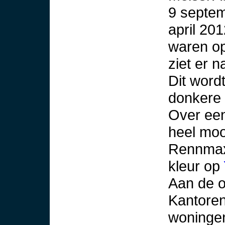
9 septem
april 20
waren op
ziet er n
Dit wordt
donkere 
Over een
heel moo
Rennmax
kleur op
Aan de o
Kantoren
woningen