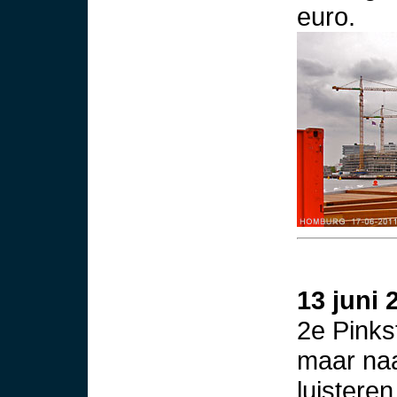
euro.
13 juni 
2e Pinks
maar naa
luistere