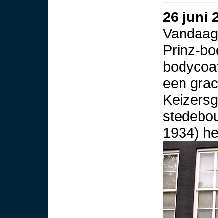
26 juni 
Vandaag 
Prinz-bo
bodycoat
een grac
Keizersg
stedebou
1934) he