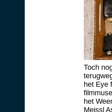
Toch nog
terugweg
het Eye f
filmmus
het Ween
Meissl A