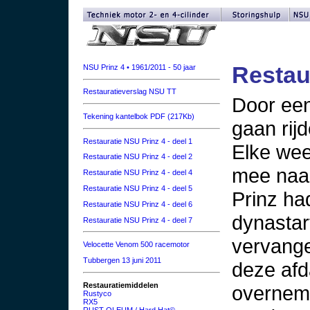
Restaur
NSU Prinz 4 • 1961/2011 - 50 jaar
Restauratieverslag NSU TT
Door een 
Tekening kantelbok PDF (217Kb)
gaan rijd
Restauratie NSU Prinz 4 - deel 1
Elke wee
Restauratie NSU Prinz 4 - deel 2
mee naar
Restauratie NSU Prinz 4 - deel 4
Restauratie NSU Prinz 4 - deel 5
Prinz ha
Restauratie NSU Prinz 4 - deel 6
dynastar
Restauratie NSU Prinz 4 - deel 7
vervange
Velocette Venom 500 racemotor
Tubbergen 13 juni 2011
deze af
Restauratiemiddelen
overnem
Rustyco
RX5
RUST-OLEUM / Hard Hat©