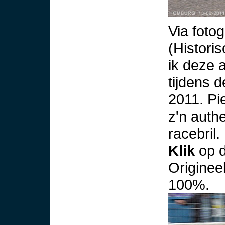
Via foto
(Histori
ik deze 
tijdens 
2011. Pi
z'n auth
racebril.
Klik
op d
Originee
100%.