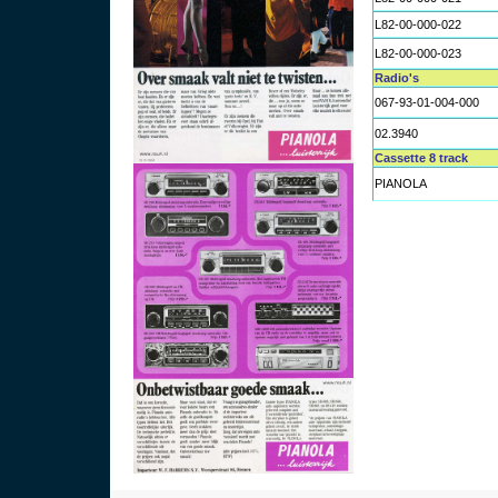
L82-00-000-022
L82-00-000-023
Radio's
067-93-01-004-000
02.3940
Cassette 8 track
PIANOLA