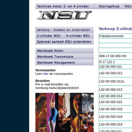
Verkoop 2-cilin
Fabrieksnummer
068-17-00-000-HH
N 17 121 1
L82-00-000-011
Voorwaarden
L82-00-000-012
Lees
hier
de voorwaarden.
Bestellen
L82-00-000-012a
Per e-mail bestellen via
homburg.hans(at)planet(dot)nl
L82-00-000-013
L82-00-000-014
L82-00-000-015
L82-00-000-016
L82-00-000-018
L82-00-000-019
L82-00-000-021